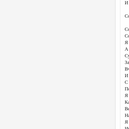
И
С
С
С
Я 
А 
С
З
В
И
С
П
Я
К
В
Н
Я
И