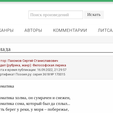
ЖАНРЫ
АВТОРЫ
КОММЕНТАРИИ
ЛИТСА
иада
втор:
Пахомов Сергей Станиславович
дел (рубрика, жанр):
Философская лирика
та и время публикации: 16.09.2022, 21:29:57
ртификат Поэзия.ру: серия 3618 № 170015
оматика
оматика холма, он сумрачен и снежен,
оматика сома, который был да сплыл...
сть берег у реки, у моря – побережье,