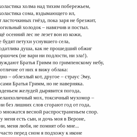
холастика холма над тихим побережьем,
холастика сома, вздымающего ил,
т ласточкиных гнёзд, пока заря не брезжит,
огильный холодок – навязчив и постыл.
щё осенний лес не лезет вон из кожи,
е будят петухи уснувшего села,
одатлива душа, как не прошедший обжиг
оршочек (не вари ни подлости, ни зла!).
луждают Братья Гримм по гримпенскому небу,
 отличие от них я вижу облака:
дно – облезлый кот, другое – страус Эму,
 сами Братья Гримм, но не наверняка.
аденьем желудей дырявится погода,
еланхоличный мох, токсичный мухомор –
ни без лишних слов сгорают год от года,
о множатся весной распространеньем спор.
 у меня есть сын, и дочь моя в Вероне,
ни, меня любя, не помнят обо мне...
 часто перед сном я подхожу к иконе