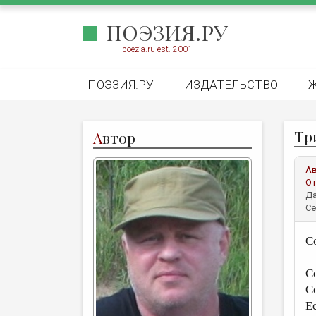
ПОЭЗИЯ.РУ
poezia.ru est. 2001
ПОЭЗИЯ.РУ
ИЗДАТЕЛЬСТВО
Тр
А
втор
А
От
Да
Се
С
С
С
Е