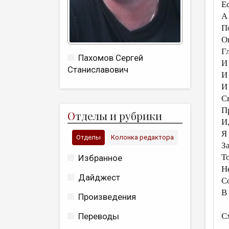
Е
А
П
О
Г
Пахомов Сергей
И
Станиславович
И
И
С
П
О
тделы и рубрики
И
Я
Отделы
Колонка редактора
З
То
Избранное
Н
Дайджест
С
В
Произведения
С
Переводы