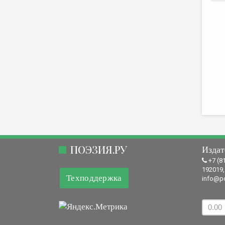
ПОЭЗИЯ.РУ
Издат
+7 (8
192019,
Техподдержка
info@po