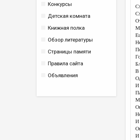
Конкурсы
С
С
Детская комната
О
Книжная полка
М
Е
Обзор литературы
Н
П
Страницы памяти
Г
Правила сайта
Б
В
Объявления
О
И
П
М
О
Н
И
О
И