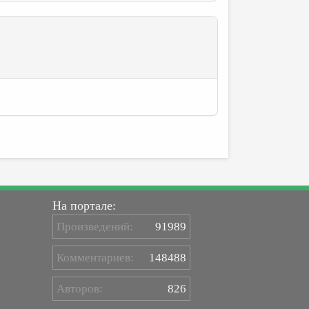
На портале:
Произведений:
91989
Комментариев:
148488
Авторов:
826