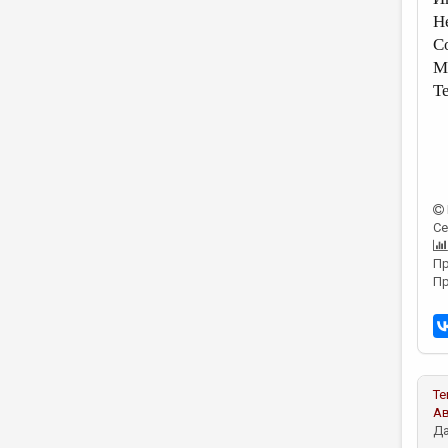
Н
С
М
Т
Се
Пр
Пр
Те
А
Да