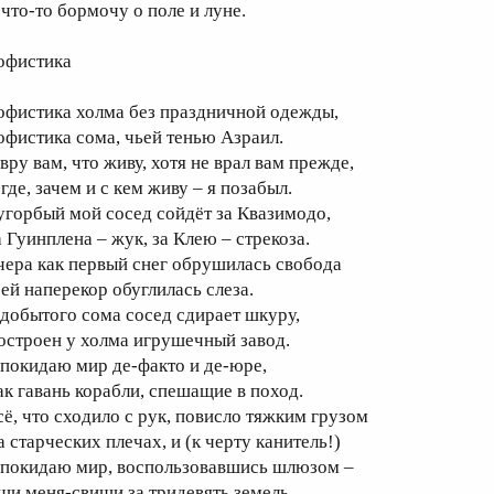
 что-то бормочу о поле и луне.
офистика
офистика холма без праздничной одежды,
офистика сома, чьей тенью Азраил.
вру вам, что живу, хотя не врал вам прежде,
где, зачем и с кем живу – я позабыл.
угорбый мой сосед сойдёт за Квазимодо,
а Гуинплена – жук, за Клею – стрекоза.
чера как первый снег обрушилась свобода
 ей наперекор обуглилась слеза.
 добытого сома сосед сдирает шкуру,
остроен у холма игрушечный завод.
 покидаю мир де-факто и де-юре,
ак гавань корабли, спешащие в поход.
сё, что сходило с рук, повисло тяжким грузом
а старческих плечах, и (к черту канитель!)
 покидаю мир, воспользовавшись шлюзом –
щи меня-свищи за тридевять земель.