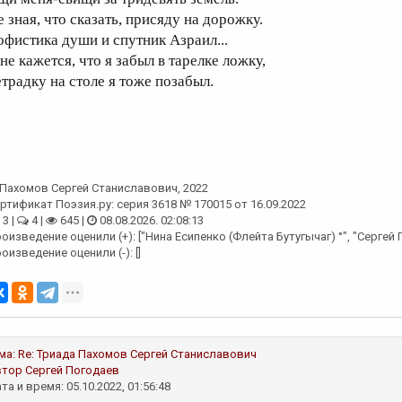
е зная, что сказать, присяду на дорожку.
офистика души и спутник Азраил...
не кажется, что я забыл в тарелке ложку,
етрадку на столе я тоже позабыл.
Пахомов Сергей Станиславович
, 2022
ртификат Поэзия.ру: серия 3618 № 170015 от 16.09.2022
3 |
4 |
645 |
08.08.2026. 02:08:13
оизведение оценили (+): ["Нина Есипенко (Флейта Бутугычаг) °", "Сергей
оизведение оценили (-): []
ма:
Re: Триада
Пахомов Сергей Станиславович
втор
Сергей Погодаев
та и время: 05.10.2022, 01:56:48