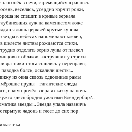
сть огонёк в печи, стремящийся в распыл.
 осень, веселясь, усердно корчит рожи,
ороша не спешит, в кривые зеркала
глубиневших луж на каменистом ложе
лядятся лишь церквей крутые купола.
 звезды в небесах напоминают клевер,
 в шелесте листвы рождаются стихи,
 трудно отделить зерно луны от плевел
винцовых облаков, застрявших у стрехи.
ривратники-стога сошлись у переправы,
, паводка боясь, оскалили шесты...
 вижу из окна сквозь сдвоенные рамы
амёрзшие пруды – гигантские следы
го, о ком прочёл вчера я сказку на ночь.
еужто здесь бродил ужасный Блендербор?..
оматика звезды... Звезда упала навзничь
 открытую ладонь и тлеет до сих пор.
холастика