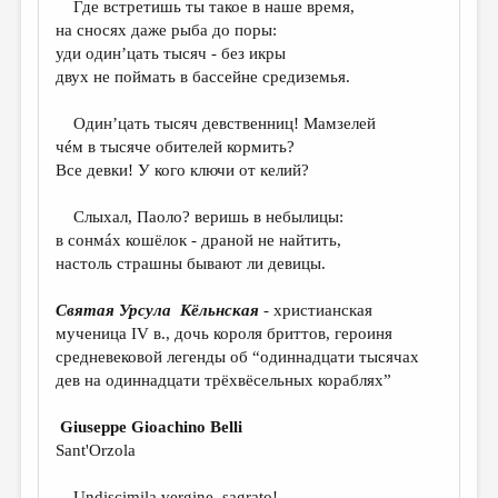
Где встретишь ты такое в наше время,
на сносях даже рыба до поры:
ДАЙДЖЕСТ
уди один’цать тысяч - без икры
ПРОИЗВЕДЕНИЯ
двух не поймать в бассейне средиземья.
ПЕРЕВОДЫ
Один’цать тысяч девственниц! Мамзелей
чéм в тысяче обителей кормить?
КОНКУРСЫ
Все девки! У кого ключи от келий?
ДЕТСКАЯ КОМНАТА
Слыхал, Паоло? веришь в небылицы:
КНИЖНАЯ ПОЛКА
в сонмáх кошёлок - драной не найтить,
настоль страшны бывают ли девицы.
ОБЗОР ЛИТЕРАТУРЫ
СТРАНИЦЫ ПАМЯТИ
Святая Урсула
Кёльнская
- христианская
мученица IV в., дочь короля бриттов, героиня
ОБЪЯВЛЕНИЯ
средневековой легенды об “одиннадцати тысячах
дев на одиннадцати трёхвёсельных кораблях”
КОЛОНКА РЕДАКТОРА
РЕДКОЛЛЕГИЯ
Giuseppe Gioachino Belli
Sant'Orzola
ОТ РЕДАКЦИИ
Undiscimila vergine, sagrato!