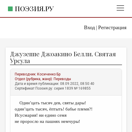
ПОЭЗИЯ.РУ
Вход
Регистрация
ГЛАВНОЕ МЕНЮ
|
ПОЭЗИЯ.РУ
ИЗДАТЕЛЬСТВО
Джузеппе Джоакино Белли. Святая
ЖАНРЫ
Урсула
АВТОРЫ
Переводчик:
Косиченко Бр
КОММЕНТАРИИ
Отдел (рубрика, жанр):
Переводы
Дата и время публикации: 08.09.2022, 08:50:40
ЛИТСАЛОН
Сертификат Поэзия.ру: серия 1839 № 169855
НОВОСТИ
Один’цать тысяч дев, святы дары!
ПРАВИЛА САЙТА
один’цать тысяч, ёптыть! бабье племя?!
Исуcмария! ни едино семя
ОТДЕЛЫ И РУБРИКИ
не проросло на пашнях немчуры!
ИЗБРАННОЕ