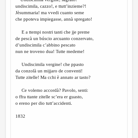
МАЛАЯ ПРОЗА
undiscimila, cazzo!, e ttutt’inzieme?!
ЭССЕИСТИКА
Jèsummaria! ma vvedi cuanto seme
che ppoteva impiegasse, annà spregato!
ЛИТЕРАТУРОВЕДЕНИЕ
E a ttempi nostri tanti che jje preme
КУЛЬТУРОВЕДЕНИЕ
de pescà un búscio arcuanto conzervato,
ПУБЛИЦИСТИКА
d’undiscimila c’abbino pescato
nun ne troveno dua! Tutte medeme!
РЕЦЕНЗИРОВАНИЕ
Undiscimila vergine! che ppasto
ЦИКЛЫ ПУБЛИКАЦИЙ
da conzolà un mijjaro de conventi!
ТРЕДИАКОВСКИЙ
Tutte zitelle! Ma cchi è annato ar tasto?
МЕДИА
Ce volemo accordà? Pavolo, senti:
o ffra ttante zitelle sc’era er guasto,
ВКОНТАКТЕ
o ereno per dio tutt’accidenti.
1832