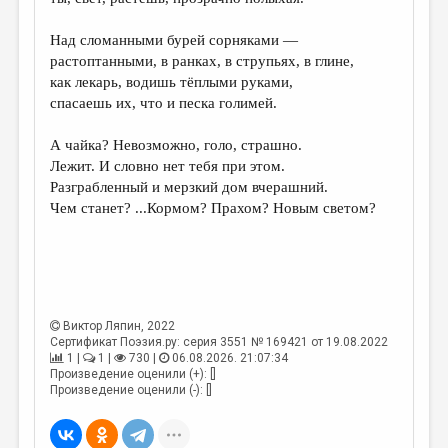
МАЛАЯ ПРОЗА
Над сломанными бурей сорняками —
ЭССЕИСТИКА
растоптанными, в ранках, в струпьях, в глине,
ЛИТЕРАТУРОВЕДЕНИЕ
как лекарь, водишь тёплыми руками,
спасаешь их, что и песка голимей.
КУЛЬТУРОВЕДЕНИЕ
А чайка? Невозможно, голо, страшно.
ПУБЛИЦИСТИКА
Лежит. И словно нет тебя при этом.
РЕЦЕНЗИРОВАНИЕ
Разграбленный и мерзкий дом вчерашний.
Чем станет? ...Кормом? Прахом? Новым светом?
ЦИКЛЫ ПУБЛИКАЦИЙ
ТРЕДИАКОВСКИЙ
МЕДИА
ВКОНТАКТЕ
Виктор Ляпин
, 2022
Сертификат Поэзия.ру: серия 3551 № 169421 от 19.08.2022
1 |
1 |
730 |
06.08.2026. 21:07:34
Произведение оценили (+): []
Произведение оценили (-): []