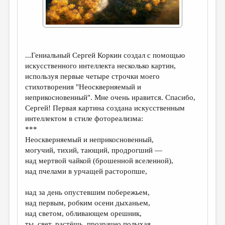
ДАЙДЖЕСТ
ПРОИЗВЕДЕНИЯ
ПЕРЕВОДЫ
...Гениальный Сергей Коркин создал с помощью
искусственного интеллекта несколько картин,
КОНКУРСЫ
используя первые четыре строчки моего
ДЕТСКАЯ КОМНАТА
стихотворения "Неоскверняемый и
неприкосновенный". Мне очень нравится. Спасибо,
КНИЖНАЯ ПОЛКА
Сергей! Первая картина создана искусственным
интеллектом в стиле фотореализма:
ОБЗОР ЛИТЕРАТУРЫ
***
СТРАНИЦЫ ПАМЯТИ
Неоскверняемый и неприкосновенный,
могучий, тихий, тающий, продрогший —
ОБЪЯВЛЕНИЯ
над мертвой чайкой (брошенной вселенной),
над пчелами в урчащей расторопше,
КОЛОНКА РЕДАКТОРА
над за день опустевшим побережьем,
РЕДКОЛЛЕГИЯ
над первым, робким осени дыханьем,
ОТ РЕДАКЦИИ
над светом, обливающем орешник,
ты, свет, растёшь, прозрачно полыхая.