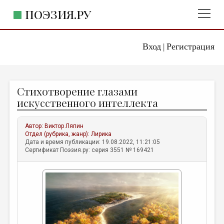
ПОЭЗИЯ.РУ
Вход
Регистрация
ГЛАВНОЕ МЕНЮ
|
ПОЭЗИЯ.РУ
ИЗДАТЕЛЬСТВО
Стихотворение глазами
ЖАНРЫ
искусственного интеллекта
АВТОРЫ
Автор:
Виктор Ляпин
КОММЕНТАРИИ
Отдел (рубрика, жанр):
Лирика
Дата и время публикации: 19.08.2022, 11:21:05
ЛИТСАЛОН
Сертификат Поэзия.ру: серия 3551 № 169421
НОВОСТИ
ПРАВИЛА САЙТА
ОТДЕЛЫ И РУБРИКИ
ИЗБРАННОЕ