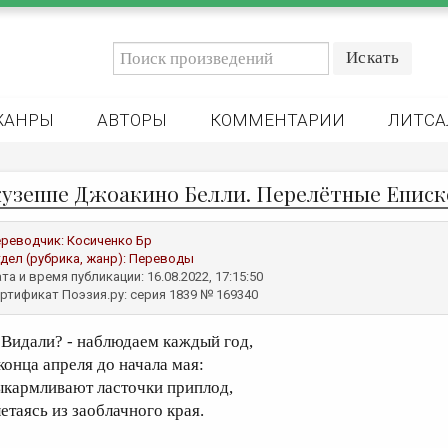
ЖАНРЫ
АВТОРЫ
КОММЕНТАРИИ
ЛИТСА
узеппе Джоакино Белли. Перелётные Епис
реводчик:
Косиченко Бр
дел (рубрика, жанр):
Переводы
та и время публикации: 16.08.2022, 17:15:50
ртификат Поэзия.ру: серия 1839 № 169340
идали? - наблюдаем каждый год,
 конца апреля до начала мая:
ыкармливают ласточки приплод,
летаясь из заоблачного края.