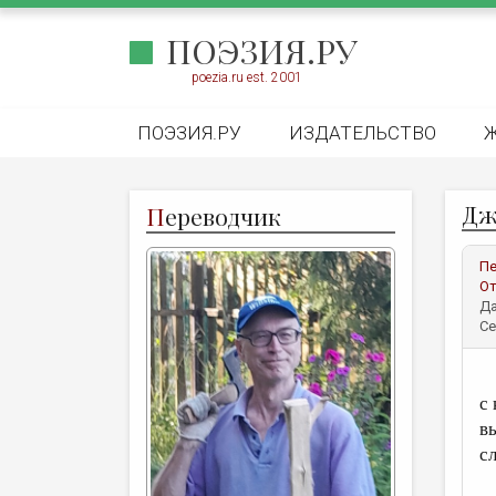
ПОЭЗИЯ.РУ
poezia.ru est. 2001
ПОЭЗИЯ.РУ
ИЗДАТЕЛЬСТВО
Дж
П
ереводчик
Пе
От
Да
Се
В
с
в
с