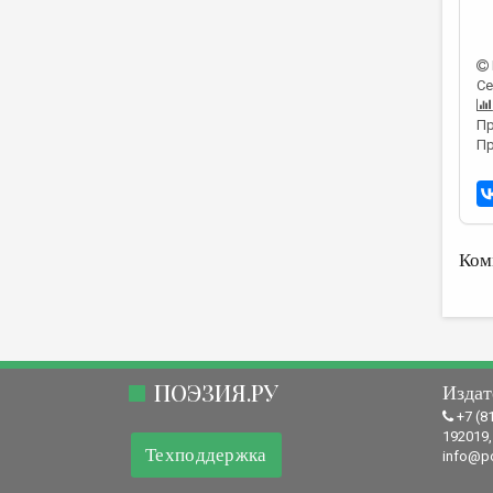
Се
Пр
Пр
Ком
ПОЭЗИЯ.РУ
Издат
+7 (8
192019,
Техподдержка
info@po