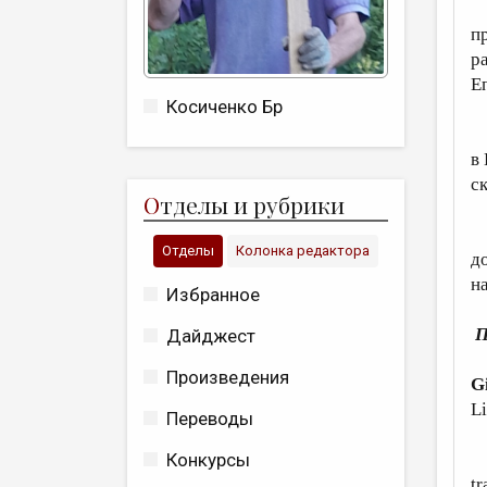
Н
п
р
Е
Косиченко Бр
П
в 
с
О
тделы и рубрики
В
Отделы
Колонка редактора
д
на
Избранное
П
Дайджест
Произведения
G
Li
Переводы
A
Конкурсы
tr