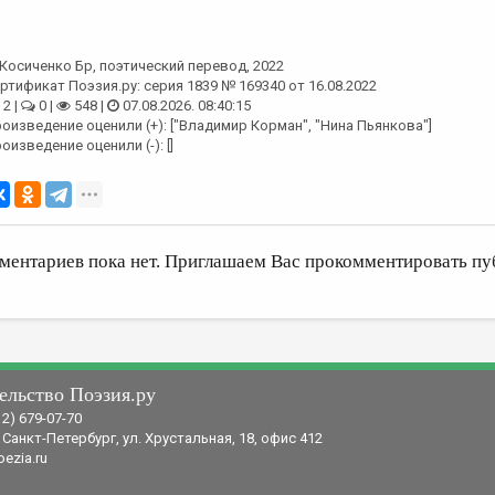
Косиченко Бр
, поэтический перевод, 2022
ртификат Поэзия.ру: серия 1839 № 169340 от 16.08.2022
2 |
0 |
548 |
07.08.2026. 08:40:15
оизведение оценили (+): ["Владимир Корман", "Нина Пьянкова"]
оизведение оценили (-): []
ментариев пока нет. Приглашаем Вас прокомментировать пу
ельство Поэзия.ру
12) 679-07-70
 Санкт-Петербург, ул. Хрустальная, 18, офис 412
ezia.ru