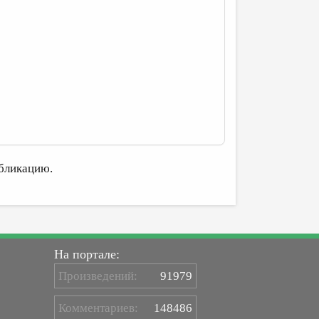
бликацию.
На портале:
Произведений:
91979
Комментариев:
148486