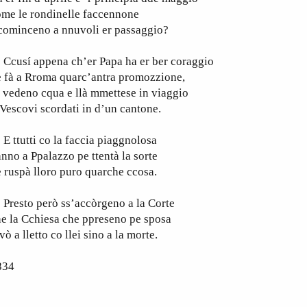
ome le rondinelle faccennone
cominceno a nnuvoli er passaggio?
cusí appena ch’er Papa ha er ber coraggio
 fà a Rroma quarc’antra promozzione,
 vedeno cqua e llà mmettese in viaggio
 Vescovi scordati in d’un cantone.
ttutti co la faccia piaggnolosa
nno a Ppalazzo pe ttentà la sorte
 ruspà lloro puro quarche ccosa.
resto però ss’accòrgeno a la Corte
e la Cchiesa che ppreseno pe sposa
 vò a lletto co llei sino a la morte.
834