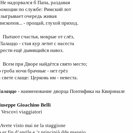
е надорвался б Папа, раздавая
ромоции по службе: Римский лот
азыгрывает очередь живая
пископов... - прощай, глухой приход.
ытают счастья, мокрые от слёз,
Палаццо - стая кур летит с насеста
крести ещё дымящийся навоз.
сем при Дворе найдётся свято место;
о гроба ночи брачные - нет грёз
 свете слаще: Церковь им - невеста.
алаццо
- наименование дворца Понтифика на Квиринале
iuseppe Gioachino Belli
 Vescovi viaggiatori
vete visto mai ne la staggione
a er fin d’aprile e ’r principià dde maggio