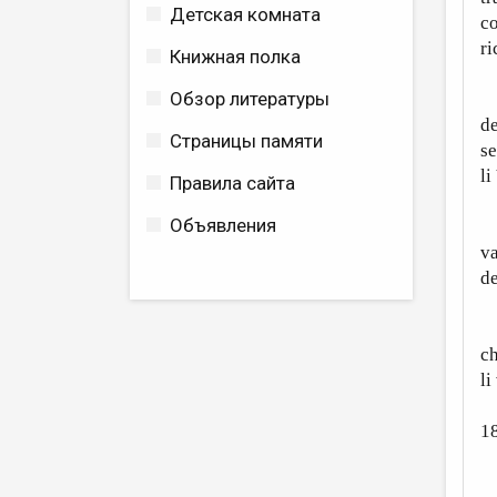
Детская комната
c
ri
Книжная полка
Обзор литературы
C
de
Страницы памяти
se
li
Правила сайта
Объявления
E 
va
de
P
ch
li
1