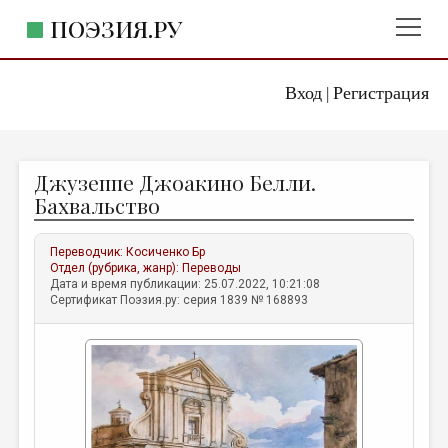
ПОЭЗИЯ.РУ
Вход
Регистрация
ГЛАВНОЕ МЕНЮ
|
ПОЭЗИЯ.РУ
ИЗДАТЕЛЬСТВО
Джузеппе Джоакино Белли.
ЖАНРЫ
Бахвальство
АВТОРЫ
Переводчик:
Косиченко Бр
КОММЕНТАРИИ
Отдел (рубрика, жанр):
Переводы
Дата и время публикации: 25.07.2022, 10:21:08
ЛИТСАЛОН
Сертификат Поэзия.ру: серия 1839 № 168893
НОВОСТИ
ПРАВИЛА САЙТА
ОТДЕЛЫ И РУБРИКИ
ИЗБРАННОЕ