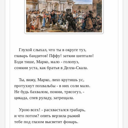
ДАЙДЖЕСТ
ПРОИЗВЕДЕНИЯ
ПЕРЕВОДЫ
КОНКУРСЫ
ДЕТСКАЯ КОМНАТА
Глухой слыхал, что ты в округе туз,
главарь бандитов! Пффу! заткни шептало!
КНИЖНАЯ ПОЛКА
Бзди тише, Марко, мало - голопуз,
сомкни уста, как братья в Делла-Скала.
ОБЗОР ЛИТЕРАТУРЫ
СТРАНИЦЫ ПАМЯТИ
Ты, вижу, Марко, лихо крутишь ус,
протухнут похвальбы - в них соли мало.
ОБЪЯВЛЕНИЯ
Не будь бахвалом, помни, трясогуз, -
цикада, спев руладу, затрещала.
КОЛОНКА РЕДАКТОРА
РЕДКОЛЛЕГИЯ
Урою всех! - расхвастался грабарь,
и что потом? опять верзила рыжий
ОТ РЕДАКЦИИ
тебе под глазом высветит фонарь.