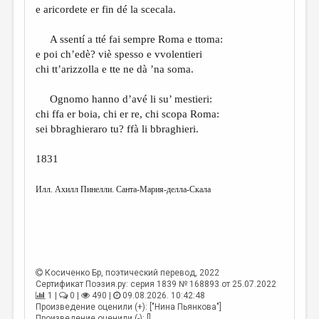
e aricordete er fin dé la scecala.
A ssentí a tté fai sempre Roma e ttoma:
e poi ch’edè? viè spesso e vvolentieri
chi tt’arizzolla e tte ne dà ’na soma.
Ognomo hanno d’avé li su’ mestieri:
chi ffa er boia, chi er re, chi scopa Roma:
sei bbraghieraro tu? ffà li bbraghieri.
1831
Илл. Ахилл Пинелли. Санта-Мария-делла-Скала
Косиченко Бр
, поэтический перевод, 2022
Сертификат Поэзия.ру: серия 1839 № 168893 от 25.07.2022
1 |
0 |
490 |
09.08.2026. 10:42:48
Произведение оценили (+): ["Нина Пьянкова"]
Произведение оценили (-): []