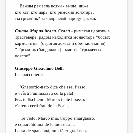
МАЛАЯ ПРОЗА
Важны ремёсла всяки - выше, ниже:
ЭССЕИСТИКА
кто кат, кто царь, кто римский золотарь;
ты грыжник? так вправляй народу грыжи.
ЛИТЕРАТУРОВЕДЕНИЕ
Санта-Мария-делла-Скала
- римская церковь в
КУЛЬТУРОВЕДЕНИЕ
Трастевере, рядом находится монастырь “босых
ПУБЛИЦИСТИКА
кармелитов” (строгая аскеза и обет молчания)
*
Грыжник (бандажник) - мастер “грыжевых
РЕЦЕНЗИРОВАНИЕ
поясов”
ЦИКЛЫ ПУБЛИКАЦИЙ
Giuseppe Gioachino Belli
ТРЕДИАКОВСКИЙ
Le spacconerie
МЕДИА
’Gni sordo-nato dice che ssei l’asso,
e vvòrti l’ammazzati co la pala!
ВКОНТАКТЕ
Prz, te fischieno, Marco: tiette bbasso:
c’ereno certi frati de la Scala.
Te vedo, Marco mia, troppo smargiasso,
e cquarchiduna de le tue se sala.
Lassa de spacconà, nun fà er gradasso,