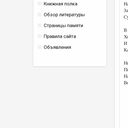
Книжная полка
Н
З
Обзор литературы
С
Страницы памяти
В
Правила сайта
Х
И
Объявления
К
Н
П
Н
В