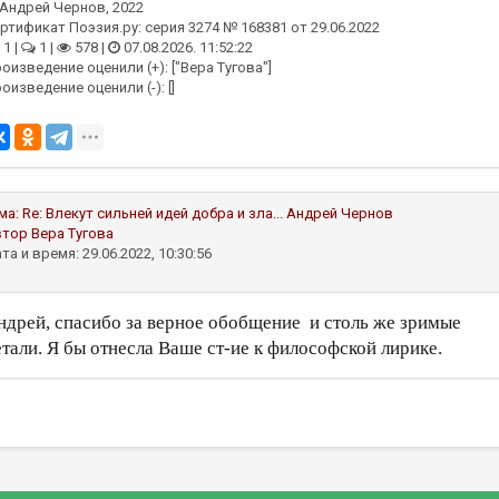
Андрей Чернов
, 2022
ртификат Поэзия.ру: серия 3274 № 168381 от 29.06.2022
1 |
1 |
578 |
07.08.2026. 11:52:22
оизведение оценили (+): ["Вера Тугова"]
оизведение оценили (-): []
ма:
Re: Влекут сильней идей добра и зла...
Андрей Чернов
втор
Вера Тугова
та и время: 29.06.2022, 10:30:56
ндрей, спасибо за верное обобщение и столь же зримые
етали. Я бы отнесла Ваше ст-ие к философской лирике.