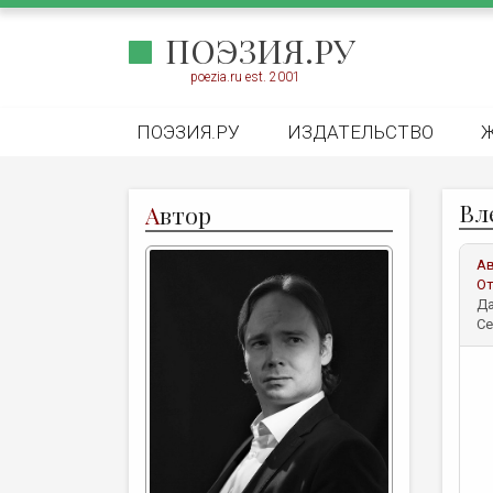
ПОЭЗИЯ.РУ
poezia.ru est. 2001
ПОЭЗИЯ.РУ
ИЗДАТЕЛЬСТВО
Вле
А
втор
А
От
Да
Се