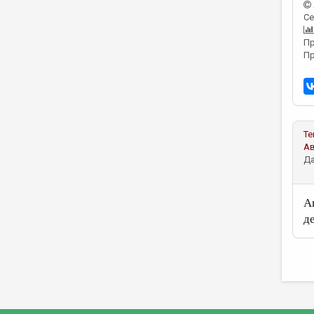
Се
Пр
Пр
Те
А
Да
А
д