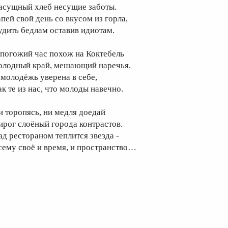
асущный хлеб несущие заботы.
апей свой день со вкусом из горла,
удить бедлам оставив идиотам.
 погожий час похож на Коктебель
олодный край, мешающий наречья.
 молодёжь уверена в себе,
ак те из нас, что молоды навечно.
и торопясь, ни медля доедай
ирог слоёный города контрастов.
ад рестораном теплится звезда -
сему своё и время, и пространство…