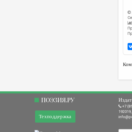
Се
Пр
Пр
Ком
ПОЭЗИЯ.РУ
Издат
+7 (8
192019,
Техподдержка
info@po