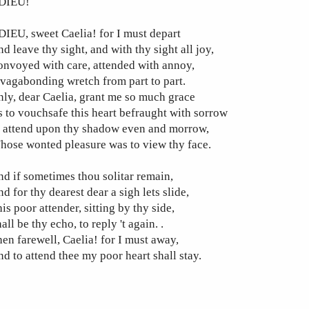
DIEU!
IEU, sweet Caelia! for I must depart
d leave thy sight, and with thy sight all joy,
nvoyed with care, attended with annoy,
vagabonding wretch from part to part.
ly, dear Caelia, grant me so much grace
 to vouchsafe this heart befraught with sorrow
’ attend upon thy shadow even and morrow,
ose wonted pleasure was to view thy face.
d if sometimes thou solitar remain,
d for thy dearest dear a sigh lets slide,
is poor attender, sitting by thy side,
all be thy echo, to reply 't again. .
en farewell, Caelia! for I must away,
d to attend thee my poor heart shall stay.