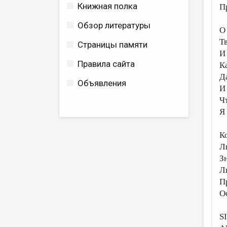
Книжная полка
П
Обзор литературы
О
Т
Страницы памяти
И
Правила сайта
К
Да
Объявления
И
Ч
Я
К
Л
З
Л
П
Ос
S