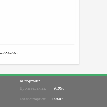
бликацию.
На портале:
Произведений:
91996
Комментариев:
148489