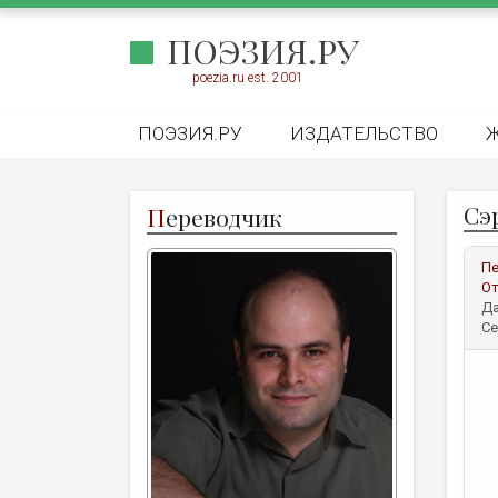
ПОЭЗИЯ.РУ
poezia.ru est. 2001
ПОЭЗИЯ.РУ
ИЗДАТЕЛЬСТВО
Сэ
П
ереводчик
Пе
От
Да
Се