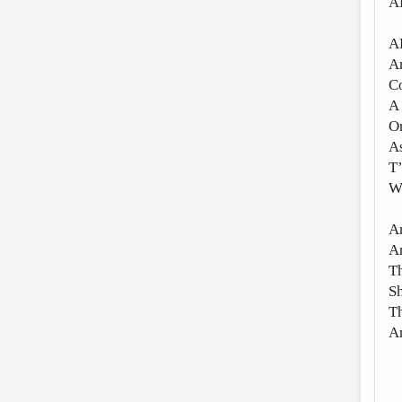
A
AD
An
Co
A 
On
As
T
Wh
An
An
Th
Sh
Th
An