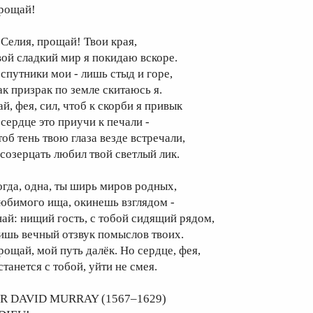
рощай!
 Селия, прощай! Твои края,
вой сладкий мир я покидаю вскоре.
 спутники мои - лишь стыд и горе,
ак призрак по земле скитаюсь я.
й, фея, сил, чтоб к скорби я привык
 сердце это приучи к печали -
тоб тень твою глаза везде встречали,
 созерцать любил твой светлый лик.
огда, одна, ты ширь миров родных,
юбимого ища, окинешь взглядом -
най: нищий гость, с тобой сидящий рядом,
ишь вечный отзвук помыслов твоих.
рощай, мой путь далёк. Но сердце, фея,
танется с тобой, уйти не смея.
IR DAVID MURRAY (1567–1629)