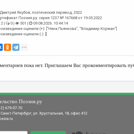
Дмитрий Якубов
, поэтический перевод, 2022
ртификат Поэзия.ру: серия 1237 № 167668 от 19.05.2022
2 |
0 |
501 |
09.08.2026. 10:44:14
оизведение оценили (+): ["Нина Пьянкова", "Владимир Корман"]
оизведение оценили (-): []
ментариев пока нет. Приглашаем Вас прокомментировать пу
ельство Поэзия.ру
12) 679-07-70
 Санкт-Петербург, ул. Хрустальная, 18, офис 412
ezia.ru