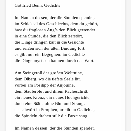
МАЛАЯ ПРОЗА
Gottfried Benn. Gedichte
ЭССЕИСТИКА
Im Namen dessen, der die Stunden spendet,
ЛИТЕРАТУРОВЕДЕНИЕ
im Schicksal des Geschlechts, dem du gehört,
hast du fraglosen Aug’s den Blick gewendet
КУЛЬТУРОВЕДЕНИЕ
in eine Stunde, die den Blick zerstört,
die Dinge dringen kalt in die Gesichte
ПУБЛИЦИСТИКА
und reißen sich der alten Bindung fort,
РЕЦЕНЗИРОВАНИЕ
es gibt nur ein Begegnen: im Gedichte
die Dinge mystisch bannen durch das Wort.
ЦИКЛЫ ПУБЛИКАЦИЙ
Am Steingeröll der großen Weltruine,
ТРЕДИАКОВСКИЙ
dem Ölberg, wo die tiefste Seele litt,
МЕДИА
vorbei am Posilipp der Anjouine,
dem Stauferblut und ihrem Racheschritt:
ВКОНТАКТЕ
ein neues Kreuz, ein neues Hochgerichte,
doch eine Stätte ohne Blut und Strang,
sie schwört in Strophen, urteilt im Gedichte,
die Spindeln drehen still: die Parze sang.
Im Namen dessen, der die Stunden spendet,