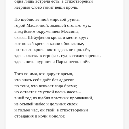
одна лишь встреча есть: в стихотвореньи
незримо слово гонит вещи прочь.
ДАЙДЖЕСТ
ПРОИЗВЕДЕНИЯ
По щебню вечной мировой руины,
горой Масличной, знавшей столько мук,
ПЕРЕВОДЫ
анжуйским окружением Мессины,
сквозь Штáуфенов кровь и мести круг:
КОНКУРСЫ
вот новый крест и казни обновленье,
ДЕТСКАЯ КОМНАТА
но только кровь никто здесь не прольёт,
здесь клятвы в строфах, суд в стихотвореньи,
КНИЖНАЯ ПОЛКА
здесь нить шуршит и Парка песнь поёт.
ОБЗОР ЛИТЕРАТУРЫ
Того во имя, кто дарует время,
СТРАНИЦЫ ПАМЯТИ
кто знать себя даёт без адресов –
по тени, что венчает года бремя;
ОБЪЯВЛЕНИЯ
но остаётся смутной песнь часов ­–
в ней год из щебня властных проявлений,
КОЛОНКА РЕДАКТОРА
из осыпей небес и дольных склок;
и только час, он твой: в стихотвореньи
РЕДКОЛЛЕГИЯ
страдания и ночи монолог.
ОТ РЕДАКЦИИ