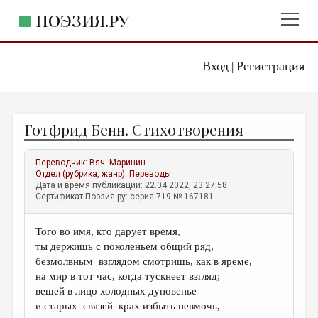
ПОЭЗИЯ.РУ
Вход
Регистрация
ГЛАВНОЕ МЕНЮ
|
ПОЭЗИЯ.РУ
ИЗДАТЕЛЬСТВО
Готфрид Бенн. Стихотворения
ЖАНРЫ
АВТОРЫ
Переводчик:
Вяч. Маринин
Отдел (рубрика, жанр):
Переводы
КОММЕНТАРИИ
Дата и время публикации: 22.04.2022, 23:27:58
Сертификат Поэзия.ру: серия 719 № 167181
ЛИТСАЛОН
Того во имя, кто дарует время,
НОВОСТИ
ты держишь с поколеньем общий ряд,
ПРАВИЛА САЙТА
безмолвным взглядом смотришь, как в яреме,
на мир в тот час, когда тускнеет взгляд;
вещей в лицо холодных дуновенье
ОТДЕЛЫ И РУБРИКИ
и старых связей крах избыть невмочь,
ИЗБРАННОЕ