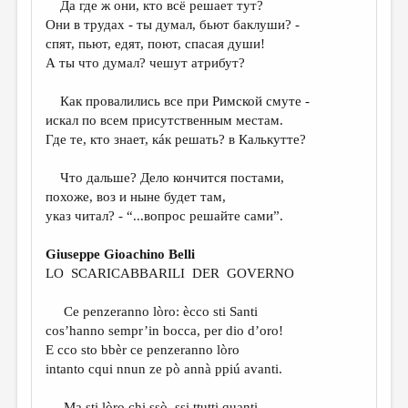
Да где ж они, кто всё решает тут?
Они в трудах - ты думал, бьют баклуши? -
ДАЙДЖЕСТ
спят, пьют, едят, поют, спасая души!
ПРОИЗВЕДЕНИЯ
А ты что думал? чешут атрибут?
ПЕРЕВОДЫ
Как провалились все при Римской смуте -
искал по всем присутственным местам.
КОНКУРСЫ
Где те, кто знает, кáк решать? в Калькутте?
ДЕТСКАЯ КОМНАТА
Что дальше? Дело кончится постами,
КНИЖНАЯ ПОЛКА
похоже, воз и ныне будет там,
указ читал? - “...вопрос решайте сами”.
ОБЗОР ЛИТЕРАТУРЫ
СТРАНИЦЫ ПАМЯТИ
Giuseppe Gioachino Belli
LO SCARICABBARILI DER GOVERNO
ОБЪЯВЛЕНИЯ
Ce penzeranno lòro: ècco sti Santi
КОЛОНКА РЕДАКТОРА
cos’hanno sempr’in bocca, per dio d’oro!
РЕДКОЛЛЕГИЯ
E cco sto bbèr ce penzeranno lòro
intanto cqui nnun ze pò annà ppiú avanti.
ОТ РЕДАКЦИИ
Ma sti lòro chi ssò, ssi ttutti quanti