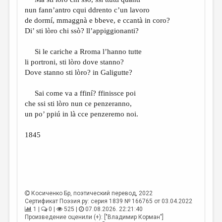
МАЛАЯ ПРОЗА
nun fann’antro cqui ddrento c’un lavoro
ЭССЕИСТИКА
de dormí, mmaggnà e bbeve, e ccantà in coro?
Di’ sti lòro chi ssò? ll’appiggionanti?
ЛИТЕРАТУРОВЕДЕНИЕ
Si le cariche a Rroma l’hanno tutte
КУЛЬТУРОВЕДЕНИЕ
li portroni, sti lòro dove stanno?
ПУБЛИЦИСТИКА
Dove stanno sti lòro? in Galigutte?
РЕЦЕНЗИРОВАНИЕ
Sai come va a ffiní? ffinissce poi
che ssi sti lòro nun ce penzeranno,
ЦИКЛЫ ПУБЛИКАЦИЙ
un po’ ppiú in là cce penzeremo noi.
ТРЕДИАКОВСКИЙ
1845
МЕДИА
ВКОНТАКТЕ
Косиченко Бр
, поэтический перевод, 2022
Сертификат Поэзия.ру: серия 1839 № 166765 от 03.04.2022
1 |
0 |
525 |
07.08.2026. 22:21:40
Произведение оценили (+): ["Владимир Корман"]