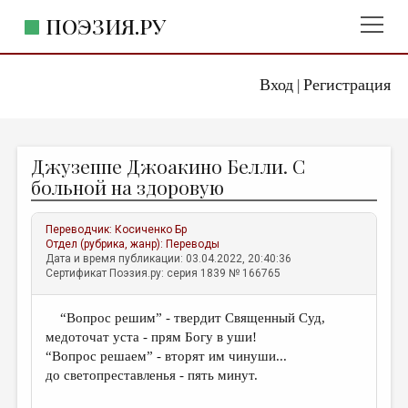
ПОЭЗИЯ.РУ
Вход
Регистрация
ГЛАВНОЕ МЕНЮ
|
ПОЭЗИЯ.РУ
ИЗДАТЕЛЬСТВО
Джузеппе Джоакино Белли. С
ЖАНРЫ
больной на здоровую
АВТОРЫ
Переводчик:
Косиченко Бр
КОММЕНТАРИИ
Отдел (рубрика, жанр):
Переводы
Дата и время публикации: 03.04.2022, 20:40:36
ЛИТСАЛОН
Сертификат Поэзия.ру: серия 1839 № 166765
НОВОСТИ
“Вопрос решим” - твердит Священный Суд,
ПРАВИЛА САЙТА
медоточат уста - прям Богу в уши!
“Вопрос решаем” - вторят им чинуши...
ОТДЕЛЫ И РУБРИКИ
до светопреставленья - пять минут.
ИЗБРАННОЕ