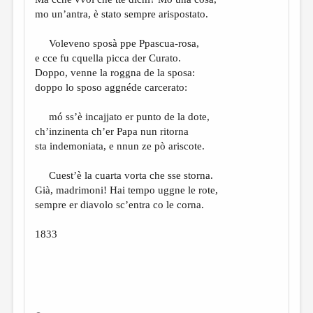
МАЛАЯ ПРОЗА
mo un’antra, è stato sempre arispostato.
ЭССЕИСТИКА
Voleveno sposà ppe Ppascua-rosa,
ЛИТЕРАТУРОВЕДЕНИЕ
e cce fu cquella picca der Curato.
Doppo, venne la roggna de la sposa:
КУЛЬТУРОВЕДЕНИЕ
doppo lo sposo aggnéde carcerato:
ПУБЛИЦИСТИКА
mó ss’è incajjato er punto de la dote,
РЕЦЕНЗИРОВАНИЕ
ch’inzinenta ch’er Papa nun ritorna
sta indemoniata, e nnun ze pò ariscote.
ЦИКЛЫ ПУБЛИКАЦИЙ
ТРЕДИАКОВСКИЙ
Cuest’è la cuarta vorta che sse storna.
Già, madrimoni! Hai tempo uggne le rote,
МЕДИА
sempre er diavolo sc’entra co le corna.
ВКОНТАКТЕ
1833