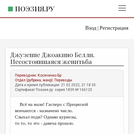
ПОЭЗИЯ.РУ
Вход
Регистрация
ГЛАВНОЕ МЕНЮ
|
ПОЭЗИЯ.РУ
ИЗДАТЕЛЬСТВО
Джузеппе Джоакино Белли.
ЖАНРЫ
Несостоявшаяся женитьба
АВТОРЫ
Переводчик:
Косиченко Бр
КОММЕНТАРИИ
Отдел (рубрика, жанр):
Переводы
Дата и время публикации: 21.02.2022, 21:18:35
ЛИТСАЛОН
Сертификат Поэзия.ру: серия 1839 № 166125
НОВОСТИ
Всё на мази! Гасперо с Прециозой
ПРАВИЛА САЙТА
венчаются - назначено число.
Слыхал поди? Однако куриозы,
ОТДЕЛЫ И РУБРИКИ
то то, то это - давеча прошло.
ИЗБРАННОЕ