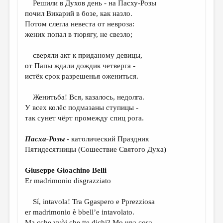
Решили в Духов день - на Пасху-Розы
почил Викарий в бозе, как назло.
ДАЙДЖЕСТ
Потом слегла невеста от невроза:
ПРОИЗВЕДЕНИЯ
жених попал в тюрягу, не свезло;
ПЕРЕВОДЫ
сверяли акт к приданому девицы,
от Папы ждали дождик четверга -
КОНКУРСЫ
истёк срок разрешенья ожениться.
ДЕТСКАЯ КОМНАТА
Женитьба! Вся, казалось, недолга.
КНИЖНАЯ ПОЛКА
У всех колёс подмазаны ступицы -
так сунет чёрт промежду спиц рога.
ОБЗОР ЛИТЕРАТУРЫ
СТРАНИЦЫ ПАМЯТИ
Пасха-Розы
- католический Праздник
Пятидесятницы (Сошествие Святого Духа)
ОБЪЯВЛЕНИЯ
Giuseppe Gioachino Belli
КОЛОНКА РЕДАКТОРА
Er madrimonio disgrazziato
РЕДКОЛЛЕГИЯ
Sí, intavola! Tra Ggaspero e Pprezziosa
ОТ РЕДАКЦИИ
er madrimonio è bbell’e intavolato.
Ma cche vvòi che tte dichi? Mo una cosa,