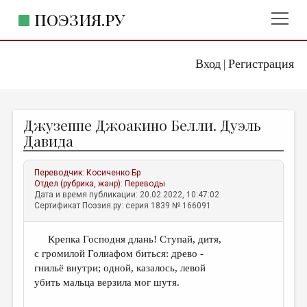
ПОЭЗИЯ.РУ
Вход
Регистрация
ГЛАВНОЕ МЕНЮ
|
ПОЭЗИЯ.РУ
ИЗДАТЕЛЬСТВО
Джузеппе Джоакино Белли. Дуэль
ЖАНРЫ
Давида
АВТОРЫ
Переводчик:
Косиченко Бр
КОММЕНТАРИИ
Отдел (рубрика, жанр):
Переводы
Дата и время публикации: 20.02.2022, 10:47:02
ЛИТСАЛОН
Сертификат Поэзия.ру: серия 1839 № 166091
НОВОСТИ
Крепка Господня длань! Ступай, дитя,
ПРАВИЛА САЙТА
с громилой Голиафом биться: древо -
гнильё внутри; одной, казалось, левой
ОТДЕЛЫ И РУБРИКИ
убить мальца верзила мог шутя.
ИЗБРАННОЕ