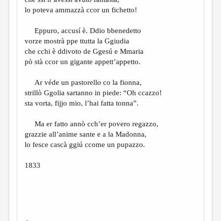
МАЛАЯ ПРОЗА
lo poteva ammazzà ccor un fichetto!
ЭССЕИСТИКА
Eppuro, accusí è. Ddio bbenedetto
ЛИТЕРАТУРОВЕДЕНИЕ
vorze mostrà ppe ttutta la Ggiudia
che cchi è ddivoto de Ggesú e Mmaria
КУЛЬТУРОВЕДЕНИЕ
pò stà ccor un gigante appett’appetto.
ПУБЛИЦИСТИКА
Ar véde un pastorello co la fionna,
РЕЦЕНЗИРОВАНИЕ
strillò Ggolia sartanno in piede: “Oh ccazzo!
sta vorta, fijjo mio, l’hai fatta tonna”.
ЦИКЛЫ ПУБЛИКАЦИЙ
ТРЕДИАКОВСКИЙ
Ma er fatto annò cch’er povero regazzo,
grazzie all’anime sante e a la Madonna,
МЕДИА
lo fesce cascà ggiú ccome un pupazzo.
ВКОНТАКТЕ
1833