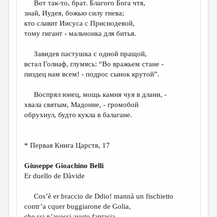
Вот так-то, брат. Благого Бога чтя,
знай, Иудея, божью силу гнева;
ДАЙДЖЕСТ
кто славит Иисуса c Приснодевой,
ПРОИЗВЕДЕНИЯ
тому гигант - мальчонка для битья.
ПЕРЕВОДЫ
Завидев пастушка с одной пращой,
встал Голиаф, глумясь: “Во вражьем стане -
КОНКУРСЫ
пиздец нам всем! - подрос сынoк крутой”.
ДЕТСКАЯ КОМНАТА
Воспрял юнец, мощь камня чуя в длани, -
КНИЖНАЯ ПОЛКА
хвала святым, Мадонне, - громобой
обрухнул, будто кукла в балагане.
ОБЗОР ЛИТЕРАТУРЫ
СТРАНИЦЫ ПАМЯТИ
* Первая Книга Царств, 17
ОБЪЯВЛЕНИЯ
Giuseppe Gioachino Belli
КОЛОНКА РЕДАКТОРА
Er duello de Dàvide
РЕДКОЛЛЕГИЯ
Cos’è er braccio de Ddio! mannà un fischietto
ОТ РЕДАКЦИИ
contr’a cquer buggiarone de Golia,
che ssi n’avessi avuto fantasia,