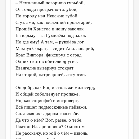
– Неузнанный позорною гурьбой,
От голода прозрачно-голубой,
По городу над Невскою губой
С узлами, как последний пролетарий,
Прошёл Христос и ношу заволок
В тюрьму – за Гумилёва под залог.
Но где ему! А там, – рукой за лог
Махнул Сократ, – сидит Аполлинарий,
Брат Виктора, фиксируя с оград
Одних скитов обители другие,
Евангелие вывернув стократ
На старой, патриаршей, литургии.
Он добр, как Бог, и столь же милосерд,
И общей соболезнует пропаже,
Но, как социофоб и интроверт,
Всё пишет подмосковные пейзажи,
Сплавляя их задаром голытьбе.
Да что о нём? Вот, разве, о тебе,
Платон Илларионович? О многом
Не расскажу, но кой о чём – изволь.