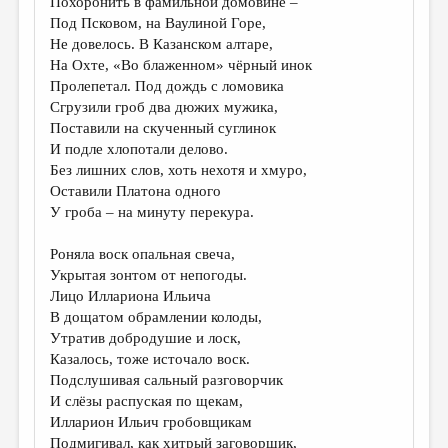
Похоронить в фамильной домовине –
Под Псковом, на Ваулиной Горе,
Не довелось. В Казанском алтаре,
На Охте, «Во блаженном» чёрный инок
Пролепетал. Под дождь с ломовика
Сгрузили гроб два дюжих мужика,
Поставили на скученный суглинок
И подле хлопотали делово.
Без лишних слов, хоть нехотя и хмуро,
Оставили Платона одного
У гроба – на минуту перекура.
Роняла воск опальная свеча,
Укрытая зонтом от непогоды.
Лицо Иллариона Ильича
В дощатом обрамлении колоды,
Утратив добродушие и лоск,
Казалось, тоже источало воск.
Подслушивая сальный разговорчик
И слёзы распуская по щекам,
Илларион Ильич гробовщикам
Подмигивал, как хитрый заговорщик,