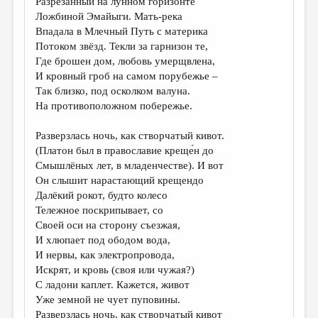
Разрезанный на лунном горизонте
Ложбиной Эмайыги. Мать-река
Впадала в Млечный Путь с материка
Потоком звёзд. Текли за гарнизон те,
Где брошен дом, любовь умерщвлена,
И кровный гроб на самом порубежье –
Так близко, под осколком валуна.
На противоположном побережье.
Разверзлась ночь, как створчатый кивот.
(Платон был в православие креще́н до
Смышлёных лет, в младенчестве). И вот
Он слышит нарастающий крещендо
Далёкий рокот, будто колесо
Тележное поскрипывает, со
Своей оси на сторону съезжая,
И хлюпает под ободом вода,
И нервы, как электропровода,
Искрят, и кровь (своя или чужая?)
С ладони каплет. Кажется, живот
Уже земной не чует пуповины.
Разверзлась ночь, как створчатый кивот