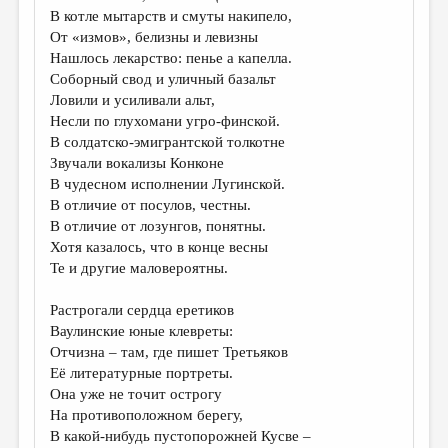
В котле мытарств и смуты накипело,
От «измов», белизны и левизны
Нашлось лекарство: пенье а капелла.
Соборный свод и уличный базальт
Ловили и усиливали альт,
Несли по глухомани угро-финской.
В солдатско-эмигрантской толкотне
Звучали вокализы Конконе
В чудесном исполнении Лугинской.
В отличие от посулов, честны.
В отличие от лозунгов, понятны.
Хотя казалось, что в конце весны
Те и другие маловероятны.
Растрогали сердца еретиков
Ваулинские юные клевреты:
Отчизна – там, где пишет Третьяков
Её литературные портреты.
Она уже не точит острогу
На противоположном берегу,
В какой-нибудь пустопорожней Кусве –