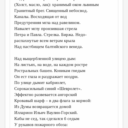
(Холст, масло, лак): хранимый оком львиным
Гранитный брег. Священный небосвод.
Каналы. Восходящая от вод
Предутренняя мгла над равелином.
Навылет мглу пронзившая стрела
Петра и Павла. Стрелка. Биржа. Недо-
распахнутые всем ветрам крыла
Над пастбищем балтийского венеда.
Над выщербленной улицею дым:
На листьях, на воде, на каждом ростре
Ростральных башен. Коникам гнедым
Он ест глаза и раздражает ноздри.
По улице дымит кабриолет,
Сорокасильный синий «Шевролет».
Эффектно развевается ангорский
Кровавый шарф – в два флага за кормой:
Из Думы возвращается домой
Илларион Ильич Ваулин-Горский.
Кабы не сед, так сделался б седым
У рукавов пожарного обоза: