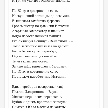
И тут же укатил в Константинополь.
По Ю-ву, в довершение сего,
Наскучивший эстонцам до оскомин,
Вышагивал гамбитно-ферзево
Гроссмейстер по фамилии Истомин –
Азартный композитор и шашист.
Когда несостоявшийся фашист
Его окликнул в спину: «Вене тибла!» –
Тот с лёгкостью пустился на дебют:
Был в белое курат переобут,
Однако композиция погибла.
Телега ковыляла осево,
За нею шёл, взневолен и бездомен,
По Ю-ву, в довершение сего,
Под дулом парабеллума Истомин.
Едва переборов возвратный тиф,
Платон Илларионович Ваулин
Увлёкся переносом перспектив,
Кубов и призм, крестов и загогулин
С натуры Ю-ва маслом на холсты.