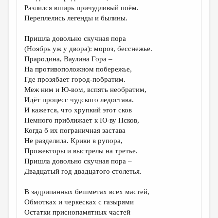
Разлился вширь причудливый поём.
Переплелись легенды и былины.
Пришла довольно скучная пора
(Ноябрь уж у двора): мороз, бесснежье.
Прародина, Ваулина Гора –
На противоположном побережье,
Где прозябает город-побратим.
Меж ним и Ю-вом, вспять необратим,
Идёт процесс чудского ледостава.
И кажется, что хрупкий этот сков
Немного приближает к Ю-ву Псков,
Когда б их пограничная застава
Не разделила. Крики в рупора,
Прожекторы и выстрелы на третье.
Пришла довольно скучная пора –
Двадцатый год двадцатого столетья.
В задрипанных бешметах всех мастей,
Обмотках и черкесках с газырями
Остатки приснопамятных частей