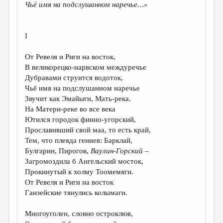
МАЛАЯ ПРОЗА
Чьё имя на подслушанном наречье…»
ЭССЕИСТИКА
I
ЛИТЕРАТУРОВЕДЕНИЕ
КУЛЬТУРОВЕДЕНИЕ
От Ревеля и Риги на восток,
В великорецко-нарвском междуречье
ПУБЛИЦИСТИКА
Дубравами струится водоток,
Чьё имя на подслушанном наречье
РЕЦЕНЗИРОВАНИЕ
Звучит как Эмайыги, Мать-река.
ЦИКЛЫ ПУБЛИКАЦИЙ
На Матери-реке во все века
Ютился городок финно-угорский,
ТРЕДИАКОВСКИЙ
Прославивший свой маа, то есть край,
Тем, что плеяда гениев: Барклай,
МЕДИА
Булгарин, Пирогов,
Ваулин-Горский
–
ВКОНТАКТЕ
Загромоздила б Ангельский мосток,
Прокинутый к холму Тоомемяги.
От Ревеля и Риги на восток
Ганзейские тянулись колымаги.
Многоуголен, словно остроклюв,