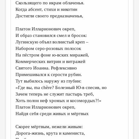
Скользящего по икрам облаченья.
Когда абсент, стихи и никотин
Достигли своего предназначенья,
Платон Илларионович окреп,
И образ становился смел и бросок:
Лугинскую объял волнистый креп –
Набором серо-розовых полосок
На пёстром фоне ю-вских миражей,
Коммерческих витрин и витражей
Святого Иоанна. Рефлексивно
Примешивался к серости рубин.
Тут выбилось наружу из глубин:
«Где вы, ma chère? Болезный Ю-в спесив, но
Зачем теперь не служит пастырь треб,
Хоть полон неф хромых и косомордых?!»
Платон Илларионович окреп,
Найдя себя среди живых и мёртвых
Скорее мёртвым, нежели живым:
Дорога-жизнь, крута и камениста,