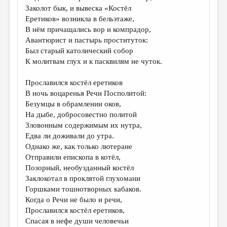
Заколот бык, и вывеска «Костёл
Еретиков» возникла в бельэтаже,
В нём причащались вор и компрадор,
Авантюрист и пастырь проституток:
Был старый католический собор
К молитвам глух и к пасквилям не чуток.
Прославился костёл еретиков
В ночь воцаренья Речи Посполитой:
Безумцы в обрамлении оков,
На дыбе, добросовестно политой
Зловонным содержимым их нутра,
Едва ли доживали до утра.
Однако же, как только лютеране
Отправили епископа в котёл,
Позорный, необузданный костёл
Заклокотал в проклятой глухомани
Горшками тошнотворных кабаков.
Когда о Речи не было и речи,
Прославился костёл еретиков,
Спасая в нефе души человечьи