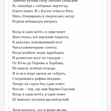
Заметил чуткий Пётр Мосеич Пильский
И, снизойдя с соборных верхотур,
Благословил. И с Богом отбыл в Ригу.
Пять сблизившихся творческих натур
Родили небывалую интригу.
Когда в один котёл, в один повет
Вместилось всё верчение планеты,
В капеллах новоявленный поэт
Читал ежевечерние сонеты.
Когда разбило лодку вдрабадан
И разметало всех по городам –
От Ю-ва до Парижа и Харбина,
Не канула зелёная тетрадь.
И если в море щепок не собрать,
Соединились рифмы воедино.
Теперь на сорок бед один ответ:
Россия – там, где жив Ваулин-Горский,
Когда в один котёл, в один повет
Её впихнул чухонец крохоборский.
Хотя казалось, что в конце весны