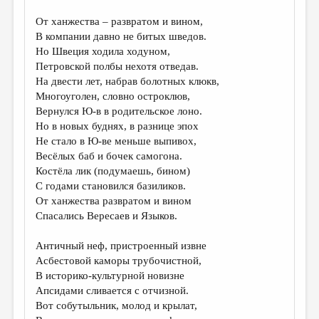
От ханжества – развратом и вином,
В компании давно не битых шведов.
Но Швеция ходила ходуном,
Петровской полбы нехотя отведав.
На двести лет, набрав болотных клюкв,
Многоуголен, словно остроклюв,
Вернулся Ю-в в родительское лоно.
Но в новых буднях, в разнице эпох
Не стало в Ю-ве меньше выпивох,
Весёлых баб и бочек самогона.
Костёла лик (подумаешь, бином)
С годами становился базиликов.
От ханжества развратом и вином
Спасались Вересаев и Языков.
Античный неф, пристроенный извне
Асбестовой каморы трубочистной,
В историко-культурной новизне
Апсидами сливается с отчизной.
Вот собутыльник, молод и крылат,