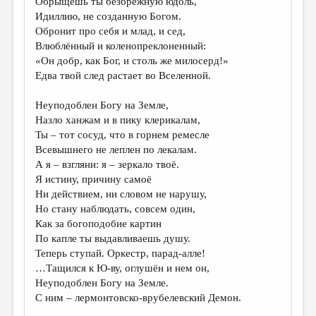
Обрыщешь ты безбрежную юдоль,
Идиллию, не созданную Богом.
Обронит про себя и млад, и сед,
Влюблённый и коленопреклоненный:
«Он добр, как Бог, и столь же милосерд!»
Едва твой след растает во Вселенной.
Неуподоблен Богу на Земле,
Назло ханжам и в пику клерикалам,
Ты – тот сосуд, что в горнем ремесле
Всевышнего не леплен по лекалам.
А я – взгляни: я – зеркало твоё.
Я истину, причину самоё
Ни действием, ни словом не нарушу,
Но стану наблюдать, совсем один,
Как за богоподобие картин
По капле ты выдавливаешь душу.
Теперь ступай. Оркестр, парад-алле!
…Тащился к Ю-ву, оглушён и нем он,
Неуподоблен Богу на Земле.
С ним – лермонтовско-врубелевский Демон.