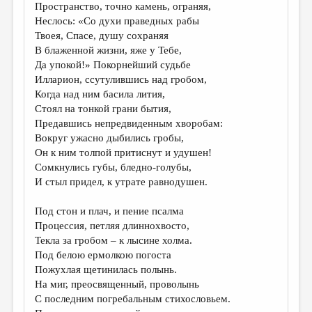
Пространство, точно камень, ограняя,
Неслось: «Со духи праведных рабы
Твоея, Спасе, душу сохраняя
В блаженной жизни, яже у Тебе,
Да упокой!» Покорнейший судьбе
Илларион, ссутулившись над гробом,
Когда над ним басила лития,
Стоял на тонкой грани бытия,
Предавшись непредвиденным хворобам:
Вокруг ужасно дыбились гробы,
Он к ним толпой притиснут и удушен!
Сомкнулись губы, бледно-голубы,
И стыл придел, к утрате равнодушен.
Под стон и плач, и пение псалма
Процессия, петляя длиннохвосто,
Текла за гробом – к лысине холма.
Под белою ермолкою погоста
Пожухлая щетинилась полынь.
На миг, преосвященный, проволынь
С последним погребальным стихословьем.