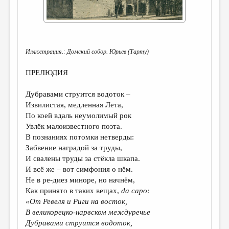
ДАЙДЖЕСТ
ПРОИЗВЕДЕНИЯ
ПЕРЕВОДЫ
Иллюстрация.: Домский собор. Юрьев (Тарту)
КОНКУРСЫ
ПРЕЛЮДИЯ
ДЕТСКАЯ КОМНАТА
Дубравами струится водоток –
КНИЖНАЯ ПОЛКА
Извилистая, медленная Лета,
По коей вдаль неумолимый рок
ОБЗОР ЛИТЕРАТУРЫ
Увлёк малоизвестного поэта.
В познаниях потомки нетверды:
СТРАНИЦЫ ПАМЯТИ
Забвение наградой за труды,
ОБЪЯВЛЕНИЯ
И свалены труды за стёкла шкапа.
И всё же – вот симфония о нём.
Не в ре-диез миноре, но начнём,
КОЛОНКА РЕДАКТОРА
Как принято в таких вещах,
da capo:
РЕДКОЛЛЕГИЯ
«От Ревеля и Риги на восток,
В великорецко-нарвском междуречье
ОТ РЕДАКЦИИ
Дубравами струится водоток,