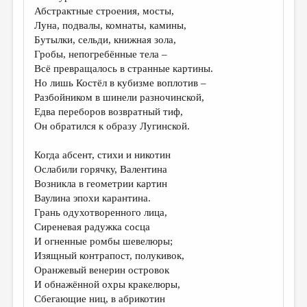
Абстрактные строения, мосты,
Луна, подвалы, комнаты, камины,
Бутылки, сельди, книжная зола,
Гробы, непогребённые тела –
Всё превращалось в странные картины.
Но лишь Костёл в кубизме воплотив –
Разбойником в шинели разночинской,
Едва переборов возвратный тиф,
Он обратился к образу Лугинской.
Когда абсент, стихи и никотин
Ослабили горячку, Валентина
Возникла в геометрии картин
Ваулина эпохи карантина.
Грань одухотворенного лица,
Сиреневая радужка сосца
И огненные ромбы шевелюры;
Изящный контрапост, полукивок,
Оранжевый венерин островок
И обнажённой охры кракелюры,
Сбегающие ниц, в абрикотин