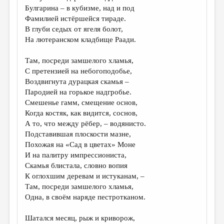
Булгарина – в кубизме, над и под
Фамилией истёршейся тираде.
В глуби седых от ягеля болот,
На лютеранском кладбище Раади.
Там, посреди замшелого хламья,
С претензией на небогоподобье,
Воздвигнута дурацкая скамья –
Пародией на горькое надгробье.
Смешенье гамм, смещение основ,
Когда костяк, как видится, соснов,
А то, что между рёбер, – водянисто.
Подставившая плоскости мазне,
Похожая на «Сад в цветах» Моне
И на палитру импрессиониста,
Скамья блистала, словно вопия
К оглохшим деревам и истуканам, –
Там, посреди замшелого хламья,
Одна, в своём наряде пестротканом.
Шатался месяц, рыж и криворож,