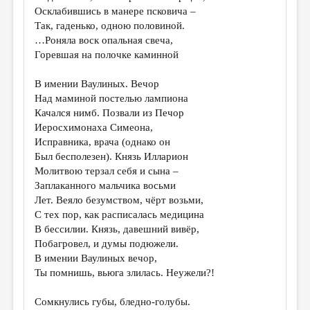
Осклабившись в манере псковича –
Так, гаденько, одною половиной.
…Роняла воск опальная свеча,
Горевшая на полочке каминной
В имении Ваулиных. Вечор
Над маминой постелью лампиона
Качался нимб. Позвали из Печор
Иеросхимонаха Симеона,
Исправника, врача (однако он
Был бесполезен). Князь Илларион
Молитвою терзал себя и сына –
Заплаканного мальчика восьми
Лет. Веяло безумством, чёрт возьми,
С тех пор, как расписалась медицина
В бессилии. Князь, давешний вивёр,
Побагровел, и думы подюжели.
В имении Ваулиных вечор,
Ты помнишь, вьюга злилась. Неужели?!
Сомкнулись губы, бледно-голубы.