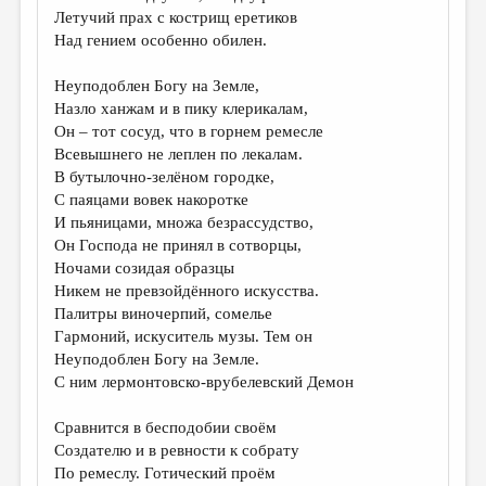
Летучий прах с кострищ еретиков
Над гением особенно обилен.
Неуподоблен Богу на Земле,
Назло ханжам и в пику клерикалам,
Он – тот сосуд, что в горнем ремесле
Всевышнего не леплен по лекалам.
В бутылочно-зелёном городке,
С паяцами вовек накоротке
И пьяницами, множа безрассудство,
Он Господа не принял в сотворцы,
Ночами созидая образцы
Никем не превзойдённого искусства.
Палитры виночерпий, сомелье
Гармоний, искуситель музы. Тем он
Неуподоблен Богу на Земле.
С ним лермонтовско-врубелевский Демон
Сравнится в бесподобии своём
Создателю и в ревности к собрату
По ремеслу. Готический проём