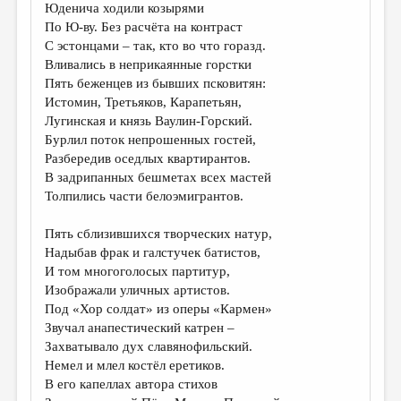
Юденича ходили козырями
По Ю-ву. Без расчёта на контраст
С эстонцами – так, кто во что горазд.
Вливались в неприкаянные горстки
Пять беженцев из бывших псковитян:
Истомин, Третьяков, Карапетьян,
Лугинская и князь Ваулин-Горский.
Бурлил поток непрошенных гостей,
Разбередив оседлых квартирантов.
В задрипанных бешметах всех мастей
Толпились части белоэмигрантов.
Пять сблизившихся творческих натур,
Надыбав фрак и галстучек батистов,
И том многоголосых партитур,
Изображали уличных артистов.
Под «Хор солдат» из оперы «Кармен»
Звучал анапестический катрен –
Захватывало дух славянофильский.
Немел и млел костёл еретиков.
В его капеллах автора стихов