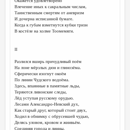
Окажется удовлетворено
Влечение иных к сакральным числам,
Таинственным смертям от аневризм
И дочерна исписанной бумаге.
Когда к губам взметнутся кубки тризн
В костёле на холме Тоомемяги.
II
Разлился вширь причудливый поём
На лоне мёрзлых дюн и глинозёма.
Сферически изогнут окоём
По линии Чудского водоёма.
Здесь, впаянные в памятные льды,
Теряются ливонские следы,
Лёд уступая русскому орудью.
Лесами Александро-Невский дух,
Как старый друг, который стоит двух,
Ходил в обнимку с обрусевшей чудью,
Делясь уловом, кровом и жнивьём.
Соединяя города и линны,