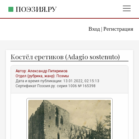
ПОЭЗИЯ.РУ
Вход
Регистрация
ГЛАВНОЕ МЕНЮ
|
ПОЭЗИЯ.РУ
ИЗДАТЕЛЬСТВО
Костёл еретиков (Adagio sostenuto)
ЖАНРЫ
АВТОРЫ
Автор:
Александр Питиримов
Отдел (рубрика, жанр):
Поэмы
КОММЕНТАРИИ
Дата и время публикации: 13.01.2022, 02:15:13
Сертификат Поэзия.ру: серия 1006 № 165398
ЛИТСАЛОН
НОВОСТИ
ПРАВИЛА САЙТА
ОТДЕЛЫ И РУБРИКИ
ИЗБРАННОЕ