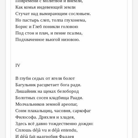
Повремени с молитвой и внемли,
Как комья индевеющей земли
Стучат над вымирающим сословьем.
Но пастырь слеп, толпа глухонема,
Борис и Глеб поникли головою
Под стон и плач, и пение псалма,
Подхваченное вьюгой низовою.
IV
В глуби седых от ягеля болот
Багульник расцветает бога ради.
Лишайник на щеках белобород
Болотных сосен кладбища Раади.
Молчальников земной ареопаг,
Сонм плакальщиц, часовня, саркофаг
Философа. Дряхлея и хладея,
Здесь всё давно тождественно дождю:
Сплошь déjà vu и déjà entendu,
И déjà fait надгробия Фаддея