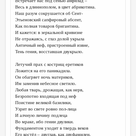
Встречает нас под сенью анфилад –
Весь в длиннополом, в цвет абрикотина.
Наш разум сокрушается об Сент-
Этьеновский сапфировый абсент,
Как полная товаров бригантина.
И кажется: в зеркальной кривизне
Не отражаясь, с глаз долой укрыла
Античный неф, пристроенный извне,
Тень гения, восставшая двукрыло.
Летучий прах с кострищ еретиков
Ложится на его паникадила.
Он обагряет ночь материков,
Им заменив небесное светило.
Любая тварь, дрожащая, как нерв,
Безропотно входящая под неф
Поистине великой базилики,
Узрит во свете ровно пол-лица
И алчную личину подлеца
Во мраке, ибо гении двулики.
Фундаментом уходит в твердь веков
Его костёл – двуглав, как двуфамилен.