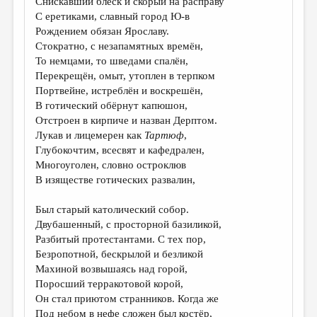
Снискавший блеск и скорый на расправу
С еретиками, славный город Ю-в
Рождением обязан Ярославу.
Стократно, с незапамятных времён,
То немцами, то шведами спалён,
Перекрещён, омыт, утоплен в терпком
Портвейне, истреблён и воскрешён,
В готический обёрнут капюшон,
Отстроен в кирпиче и назван Дерптом.
Лукав и лицемерен как
Тартюф
,
Глубокочтим, всесвят и кафедрален,
Многоуголен, словно остроклюв
В изяществе готических развалин,
Был старый католический собор.
Двубашенный, с просторной базиликой,
Разбитый протестантами. С тех пор,
Безропотной, бескрылой и безликой
Махиной возвышаясь над горой,
Поросший терракотовой корой,
Он стал приютом странников. Когда же
Под небом в нефе сложен был костёр,