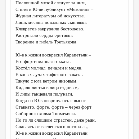
Послушной музой следует за ним,
С ним в Ю-ве публикует «Мезонин» –
Журнал литературы об искусстве.
Лишь месяцы повальных сыпняков
Клевретов закружили бестолково.
Растрогали сердца еретиков
Творение и гибель Третьякова.
Ю-в к жизни воскресил Карапетьян –
Его фортепианная токката.
Костёл молчал, печален и медян,
В косых лучах тифозного заката.
Тянуло с юга ветром низовым,
Кидало листья в лица ездовым,
И липы танцевали полунаги,
Когда на Ю-в низринулось с высот
Стаккато, форте, форте – через форт
Соборного холма Тоомемяги.
Но то ли слишком страстен, даже рьян,
Спасаясь от вселенского потопа ль,
Ю-в к жизни воскресил Карапетьян