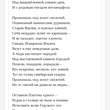
Над выщербленной улицею дым,
И с родовым гнездом метаморфоза
Произошла: под хохот сволочей,
Охваченный паническим дурманом,
Старик Ваулин, в поисках ключей,
Себя нещадно лупит по карманам –
И не находит, тщетно хлопоча.
Связав, Иллариона Ильича
Везут в ему неведомые дали.
А беды настигают чередой:
Над выставленной клином бородой
Попели, покадили, порыдали –
Кто искренне, несмело, кто ловчей.
Тут из толпы симбирская ехидна
Произошла, под хохот сволочей.
Но от свечей ни дьявола не видно…
Оставили Платона одного –
Родни в столице не было в помине.
Исполнить волю Горского: его