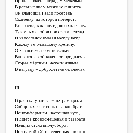
Приблизилась к оградам межевым
В разжиженном мозгу кокаиниста.
Он кладбища Раади посередь
Скамейку, на которой помереть,
Раскрасил, как последнюю холстину,
Туземных снобов проклял и невежд
И напоследок вмазал между вежд
Какому-то ожившему кретину.
Отчаянье железом ножевым
Впивалось в обнаженное предплечье.
Скорее мёртвым, нежели живым
В награду – добродетель человечья.
III
В распахнутые всем ветрам крыла
Соборных врат вошли запанибрата
Нонконформизм, настенная хула,
И дщерь кровосмешенья и разврата
Изящно стала вполуоборот
Под рамой «Утра северных широт»