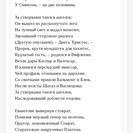
У Симеона, – на две половины.
За створками таился ангелок:
Он вышел из распахнутого лога
На лунный свет и выдал монолог,
Звучавший стороною диалога
(Другую опускаем). – Днесь Христос, –
Прорек, крутя мундштук для пахитос,
Кудлатый гость, – родился в Вифлееме.
Везли дары Каспар и Валтасар,
И кланялся персидский эмиссар,
Чей профиль отчеканен на дирхеме.
Со свитками пришли Бальмонт и Блок,
Несли холсты Шагал и Васнецовы:
За створками таился ангелок,
Наследовавший доблести отцовы.
Евангелие вывернув стократ,
Понизив мерзкий тенор на полтона,
Оратор, новоявленный Сократ,
Старательно накручивал Платона.