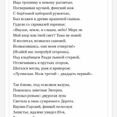
Ища тропинку к новому распятью.
Посверкивая щучкой, финский нож
С берёзовой наборной рукоятью,
Был всажен в древко крашеной скамьи.
Гудели со скрижалей паремьи:
«Внуши, земле, и слыши, небо! Мерк ли
Мой взор или твой свет? Тьма не новей:
Я воспитал, возвысил сыновей.
Возвысившись, они меня отвергли!»
(Исайей нас попробуй огорошь).
Над кладбищем Раади пьяной стервой,
Отсвечиваясь в прутьях огорож,
Шатался месяц, рыж и криворож:
«Лугинская. Ноль третий – двадцать первый».
Так близко, под осколком валуна,
Покоилась заветная Эвтерпа.
Поплыл романс: двурогая луна
Светила в окна сумрачного Дерпта.
Ваулин-Горский, финкой полоснув
Запястье, вдалеке увидел Ю-в,