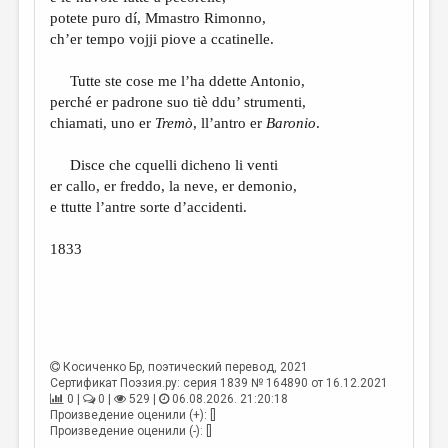
МАЛАЯ ПРОЗА
potete puro dí, Mmastro Rimonno,
ch’er tempo vojji piove a ccatinelle.
ЭССЕИСТИКА
ЛИТЕРАТУРОВЕДЕНИЕ
Tutte ste cose me l’ha ddette Antonio,
perché er padrone suo tiè ddu’ strumenti,
КУЛЬТУРОВЕДЕНИЕ
chiamati, uno er
Tremò
, ll’antro er
Baronio
.
ПУБЛИЦИСТИКА
Disce che cquelli dicheno li venti
РЕЦЕНЗИРОВАНИЕ
er callo, er freddo, la neve, er demonio,
e ttutte l’antre sorte d’accidenti.
ЦИКЛЫ ПУБЛИКАЦИЙ
1833
ТРЕДИАКОВСКИЙ
МЕДИА
ВКОНТАКТЕ
Косиченко Бр
, поэтический перевод, 2021
Сертификат Поэзия.ру: серия 1839 № 164890 от 16.12.2021
0 |
0 |
529 |
06.08.2026. 21:20:18
Произведение оценили (+): []
Произведение оценили (-): []