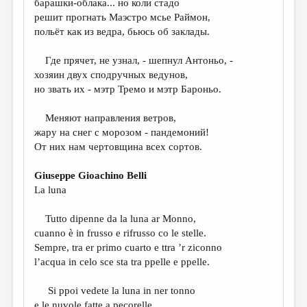
барашки-облака... но коли стадо
решит прогнать Маэстро мсье Раймон,
ДАЙДЖЕСТ
польёт как из ведра, бьюсь об заклады.
ПРОИЗВЕДЕНИЯ
Где прячет, не узнал, - шепнул Антоньо, -
ПЕРЕВОДЫ
хозяин двух сподручных ведунов,
но звать их - мэтр Тремо и мэтр Бароньо.
КОНКУРСЫ
ДЕТСКАЯ КОМНАТА
Меняют направления ветров,
жару на снег с морозом - пандемоний!
КНИЖНАЯ ПОЛКА
От них нам чертовщина всех сортов.
ОБЗОР ЛИТЕРАТУРЫ
Giuseppe Gioachino Belli
СТРАНИЦЫ ПАМЯТИ
La luna
ОБЪЯВЛЕНИЯ
Tutto dipenne da la luna ar Monno,
cuanno è in frusso e rifrusso co le stelle.
КОЛОНКА РЕДАКТОРА
Sempre, tra er primo cuarto e ttra ’r ziconno
l’acqua in celo sce sta tra ppelle e ppelle.
РЕДКОЛЛЕГИЯ
ОТ РЕДАКЦИИ
Si ppoi vedete la luna in ner tonno
e le nuvole fatte a pecorelle,