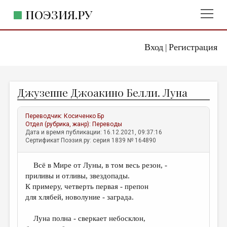
ПОЭЗИЯ.РУ
Вход
Регистрация
ГЛАВНОЕ МЕНЮ
|
ПОЭЗИЯ.РУ
ИЗДАТЕЛЬСТВО
Джузеппе Джоакино Белли. Луна
ЖАНРЫ
АВТОРЫ
Переводчик:
Косиченко Бр
Отдел (рубрика, жанр):
Переводы
КОММЕНТАРИИ
Дата и время публикации: 16.12.2021, 09:37:16
Сертификат Поэзия.ру: серия 1839 № 164890
ЛИТСАЛОН
Всё в Мире от Луны, в том весь резон, -
НОВОСТИ
приливы и отливы, звездопады.
ПРАВИЛА САЙТА
К примеру, четверть первая - препон
для хлябей, новолуние - заграда.
ОТДЕЛЫ И РУБРИКИ
Луна полна - сверкает небосклон,
ИЗБРАННОЕ