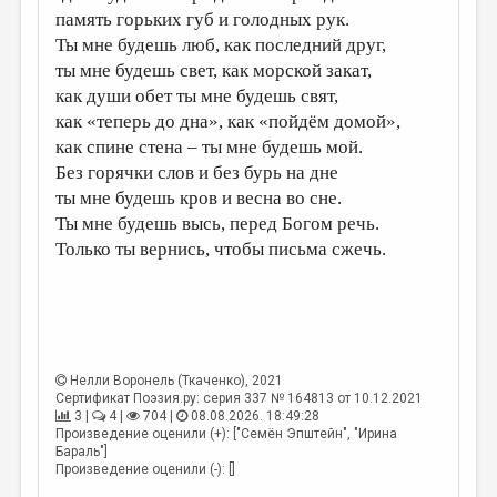
память горьких губ и голодных рук.
ДАЙДЖЕСТ
Ты мне будешь люб, как последний друг,
ты мне будешь свет, как морской закат,
ПРОИЗВЕДЕНИЯ
как души обет ты мне будешь свят,
ПЕРЕВОДЫ
как «теперь до дна», как «пойдём домой»,
как спине стена – ты мне будешь мой.
КОНКУРСЫ
Без горячки слов и без бурь на дне
ДЕТСКАЯ КОМНАТА
ты мне будешь кров и весна во сне.
Ты мне будешь высь, перед Богом речь.
КНИЖНАЯ ПОЛКА
Только ты вернись, чтобы письма сжечь.
ОБЗОР ЛИТЕРАТУРЫ
СТРАНИЦЫ ПАМЯТИ
ОБЪЯВЛЕНИЯ
Нелли Воронель (Ткаченко)
, 2021
КОЛОНКА РЕДАКТОРА
Сертификат Поэзия.ру: серия 337 № 164813 от 10.12.2021
3 |
4 |
704 |
08.08.2026. 18:49:28
РЕДКОЛЛЕГИЯ
Произведение оценили (+): ["Семён Эпштейн", "Ирина
Бараль"]
ОТ РЕДАКЦИИ
Произведение оценили (-): []