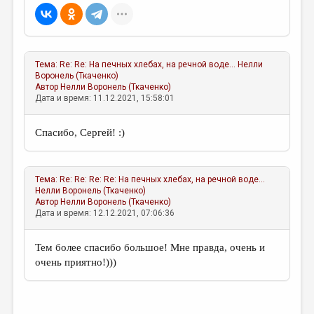
МАЛАЯ ПРОЗА
ЭССЕИСТИКА
ЛИТЕРАТУРОВЕДЕНИЕ
Тема:
Re: Re: На печных хлебах, на речной воде...
Нелли
Воронель (Ткаченко)
КУЛЬТУРОВЕДЕНИЕ
Автор
Нелли Воронель (Ткаченко)
Дата и время: 11.12.2021, 15:58:01
ПУБЛИЦИСТИКА
РЕЦЕНЗИРОВАНИЕ
Спасибо, Сергей! :)
ЦИКЛЫ ПУБЛИКАЦИЙ
ТРЕДИАКОВСКИЙ
Тема:
Re: Re: Re: Re: На печных хлебах, на речной воде...
Нелли Воронель (Ткаченко)
МЕДИА
Автор
Нелли Воронель (Ткаченко)
Дата и время: 12.12.2021, 07:06:36
ВКОНТАКТЕ
Тем более спасибо большое! Мне правда, очень и
очень приятно!)))