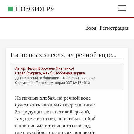
ПОЭЗИЯ.РУ
Вход
Регистрация
ГЛАВНОЕ МЕНЮ
|
ПОЭЗИЯ.РУ
ИЗДАТЕЛЬСТВО
На печных хлебах, на речной воде...
ЖАНРЫ
АВТОРЫ
Автор:
Нелли Воронель (Ткаченко)
Отдел (рубрика, жанр):
Любовная лирика
КОММЕНТАРИИ
Дата и время публикации: 10.12.2021, 22:09:28
Сертификат Поэзия.ру: серия 337 № 164813
ЛИТСАЛОН
На печных хлебах, на речной воде
НОВОСТИ
будем жить впотьмах посреди нигде.
ПРАВИЛА САЙТА
За грядущих лет снеговой грядой,
там, где жизни нет, перечтём с тобой
ОТДЕЛЫ И РУБРИКИ
наши письма в тот ясноглазый год,
ИЗБРАННОЕ
где с судьбою торг до сих пор ведёт