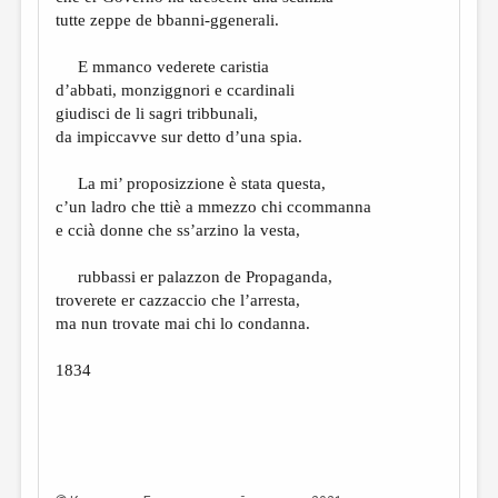
МАЛАЯ ПРОЗА
tutte zeppe de bbanni-ggenerali.
ЭССЕИСТИКА
E mmanco vederete caristia
ЛИТЕРАТУРОВЕДЕНИЕ
d’abbati, monziggnori e ccardinali
giudisci de li sagri tribbunali,
КУЛЬТУРОВЕДЕНИЕ
da impiccavve sur detto d’una spia.
ПУБЛИЦИСТИКА
La mi’ proposizzione è stata questa,
РЕЦЕНЗИРОВАНИЕ
c’un ladro che ttiè a mmezzo chi ccommanna
e ccià donne che ss’arzino la vesta,
ЦИКЛЫ ПУБЛИКАЦИЙ
rubbassi er palazzon de Propaganda,
ТРЕДИАКОВСКИЙ
troverete er cazzaccio che l’arresta,
МЕДИА
ma nun trovate mai chi lo condanna.
ВКОНТАКТЕ
1834