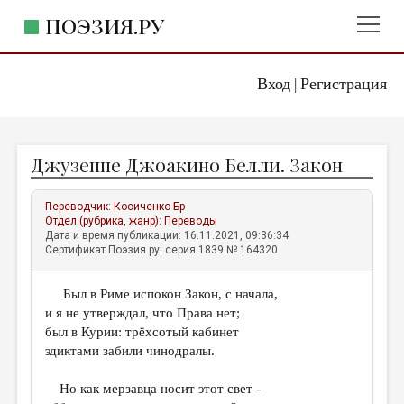
ПОЭЗИЯ.РУ
Вход
Регистрация
ГЛАВНОЕ МЕНЮ
|
ПОЭЗИЯ.РУ
ИЗДАТЕЛЬСТВО
Джузеппе Джоакино Белли. Закон
ЖАНРЫ
АВТОРЫ
Переводчик:
Косиченко Бр
Отдел (рубрика, жанр):
Переводы
КОММЕНТАРИИ
Дата и время публикации: 16.11.2021, 09:36:34
Сертификат Поэзия.ру: серия 1839 № 164320
ЛИТСАЛОН
Был в Риме испокон Закон, с начала,
НОВОСТИ
и я не утверждал, что Права нет;
ПРАВИЛА САЙТА
был в Курии: трёхсотый кабинет
эдиктами забили чинодралы.
ОТДЕЛЫ И РУБРИКИ
Но как мерзавца носит этот свет -
ИЗБРАННОЕ