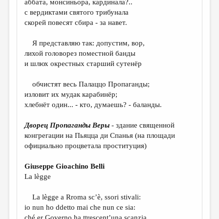
аббата, монсиньора, кардинала?..
с вердиктами святого трибунала
ДАЙДЖЕСТ
скорей повесят сбира - за навет.
ПРОИЗВЕДЕНИЯ
Я представляю так: допустим, вор,
ПЕРЕВОДЫ
лихой головорез поместной банды
и шлюх окрестных старший сутенёр
КОНКУРСЫ
ДЕТСКАЯ КОМНАТА
обчистят весь Палаццо Пропаганды;
изловит их мудак карабинёр;
КНИЖНАЯ ПОЛКА
хлебнёт один... - кто, думаешь? - баланды.
ОБЗОР ЛИТЕРАТУРЫ
Дворец Пропаганды Веры
- здание священной
СТРАНИЦЫ ПАМЯТИ
конгрегации на Пьяцца ди Спанья (на площади
официально процветала проституция)
ОБЪЯВЛЕНИЯ
Giuseppe Gioachino Belli
КОЛОНКА РЕДАКТОРА
La lègge
РЕДКОЛЛЕГИЯ
La lègge a Rroma sc’è, ssori stivali:
ОТ РЕДАКЦИИ
io nun ho ddetto mai che nun ce sia:
ché er Governo ha ttrescent’una scanzia