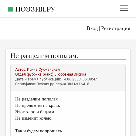
ПОЭЗИЯ.РУ
Вход
Регистрация
ГЛАВНОЕ МЕНЮ
|
ПОЭЗИЯ.РУ
ИЗДАТЕЛЬСТВО
Не разделим пополам.
ЖАНРЫ
АВТОРЫ
Автор:
Ирина Сукманская
Отдел (рубрика, жанр):
Любовная лирика
КОММЕНТАРИИ
Дата и время публикации: 14.06.2003, 05:09:47
Сертификат Поэзия.ру: серия 383 № 16416
ЛИТСАЛОН
Не разделим пополам.
НОВОСТИ
Не преломим на краю.
ПРАВИЛА САЙТА
Этот хаос и бедлам
Не изменит колею.
ОТДЕЛЫ И РУБРИКИ
Так и будем вопрошать.
ИЗБРАННОЕ