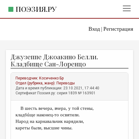
ПОЭЗИЯ.РУ
Вход
Регистрация
ГЛАВНОЕ МЕНЮ
|
ПОЭЗИЯ.РУ
ИЗДАТЕЛЬСТВО
Джузеппе Джоакино Белли.
ЖАНРЫ
Кладбище Сан-Лоренцо
АВТОРЫ
Переводчик:
Косиченко Бр
КОММЕНТАРИИ
Отдел (рубрика, жанр):
Переводы
Дата и время публикации: 23.10.2021, 17:44:40
ЛИТСАЛОН
Сертификат Поэзия.ру: серия 1839 № 163901
НОВОСТИ
В шесть вечера, вчера, у той стены,
ПРАВИЛА САЙТА
кладбúще наконец-то освятили.
Народ на карнавальчик нарядили,
ОТДЕЛЫ И РУБРИКИ
кареты были, высшие чины.
ИЗБРАННОЕ