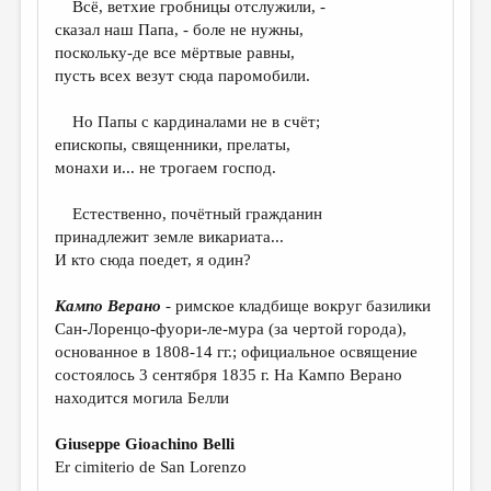
Всё, ветхие гробницы отслужили, -
сказал наш Папа, - боле не нужны,
ДАЙДЖЕСТ
поскольку-де все мёртвые равны,
ПРОИЗВЕДЕНИЯ
пусть всех везут сюда паромобили.
ПЕРЕВОДЫ
Но Папы с кардиналами не в счёт;
епископы, священники, прелаты,
КОНКУРСЫ
монахи и... не трогаем господ.
ДЕТСКАЯ КОМНАТА
Естественно, почётный гражданин
КНИЖНАЯ ПОЛКА
принадлежит земле викариата...
И кто сюда поедет, я один?
ОБЗОР ЛИТЕРАТУРЫ
СТРАНИЦЫ ПАМЯТИ
Кампо Верано
- римское кладбище вокруг базилики
Сан-Лоренцо-фуори-ле-мура (за чертой города),
ОБЪЯВЛЕНИЯ
основанное в 1808-14 гг.; официальное освящение
состоялось 3 сентября 1835 г. На Кампо Верано
КОЛОНКА РЕДАКТОРА
находится могила Белли
РЕДКОЛЛЕГИЯ
Giuseppe Gioachino Belli
ОТ РЕДАКЦИИ
Er cimiterio de San Lorenzo