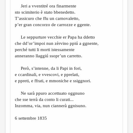
МАЛАЯ ПРОЗА
Jeri a vventitré ora finarmente
ЭССЕИСТИКА
sto scimiterio è stato bbenedetto.
T’assicuro che ffu un carnovaletto,
ЛИТЕРАТУРОВЕДЕНИЕ
p’er gran concorzo de carrozze e ggente.
КУЛЬТУРОВЕДЕНИЕ
Le seppurture vecchie er Papa ha ddetto
ПУБЛИЦИСТИКА
che dd’or’impoi nun zèrvino ppiú a ggnente,
perché tutti li morti istessamente
РЕЦЕНЗИРОВАНИЕ
anneranno llaggiú ssopr’un carretto.
ЦИКЛЫ ПУБЛИКАЦИЙ
Però, s’intenne, da li Papi in fori,
ТРЕДИАКОВСКИЙ
e ccardinali, e vvescovi, e pprelati,
e ppreti, e ffrati, e mmoniche e ssiggnori.
МЕДИА
Ne sarà ppuro accettuato oggnuno
ВКОНТАКТЕ
che sse terrà da conto li curati...
Inzomma, via, nun ciannerà ggnisuno.
6 settembre 1835