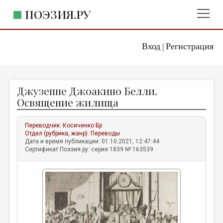
ПОЭЗИЯ.РУ
Вход
Регистрация
ГЛАВНОЕ МЕНЮ
|
ПОЭЗИЯ.РУ
ИЗДАТЕЛЬСТВО
Джузеппе Джоакино Белли.
ЖАНРЫ
Освящение жилища
АВТОРЫ
Переводчик:
Косиченко Бр
КОММЕНТАРИИ
Отдел (рубрика, жанр):
Переводы
Дата и время публикации: 01.10.2021, 12:47:44
ЛИТСАЛОН
Сертификат Поэзия.ру: серия 1839 № 163539
НОВОСТИ
ПРАВИЛА САЙТА
ОТДЕЛЫ И РУБРИКИ
ИЗБРАННОЕ