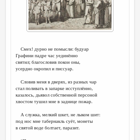
ДАЙДЖЕСТ
ПРОИЗВЕДЕНИЯ
ПЕРЕВОДЫ
КОНКУРСЫ
Смех! дурно не помысли: будуар
ДЕТСКАЯ КОМНАТА
Графини падре час уединённо
святил; благословив покои оны,
КНИЖНАЯ ПОЛКА
усердно окропил и писсуар.
ОБЗОР ЛИТЕРАТУРЫ
Словив меня в дверях, из разных чар
СТРАНИЦЫ ПАМЯТИ
стал поливать в запарке исступлённо,
казалось, дьявол собственной персоной
ОБЪЯВЛЕНИЯ
хвостом тушил мне в заднице пожар.
КОЛОНКА РЕДАКТОРА
А служка, мелкий шкет, не лыком шит:
РЕДКОЛЛЕГИЯ
под нос мне табернакль суёт, монеты
в святой воде болтает, паразит.
ОТ РЕДАКЦИИ