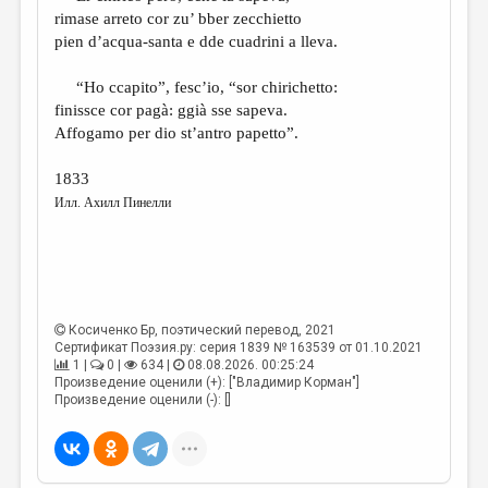
rimase arreto cor zu’ bber zecchietto
pien d’acqua-santa e dde cuadrini a lleva.
“Ho ccapito”, fesc’io, “sor chirichetto:
finissce cor pagà: ggià sse sapeva.
Affogamo per dio st’antro papetto”.
1833
Илл. Ахилл Пинелли
Косиченко Бр
, поэтический перевод, 2021
Сертификат Поэзия.ру: серия 1839 № 163539 от 01.10.2021
1 |
0 |
634 |
08.08.2026. 00:25:24
Произведение оценили (+): ["Владимир Корман"]
Произведение оценили (-): []