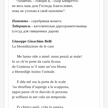
“Понятно, - говорю я, - сьор клевретто:
МАЛАЯ ПРОЗА
не весь наш дом Господь благословит,
ЭССЕИСТИКА
пока не утоплю я свой
папетто
”.
ЛИТЕРАТУРОВЕДЕНИЕ
Папетто
- серебряная монета
Табернакль
- католическая дарохранительница
КУЛЬТУРОВЕДЕНИЕ
(сосуд для священных даров)
ПУБЛИЦИСТИКА
Giuseppe Gioachino Belli
РЕЦЕНЗИРОВАНИЕ
La bbonidizzione de le case
ЦИКЛЫ ПУБЛИКАЦИЙ
Me fanno ride a mmé: nnun penzà ar male!
ТРЕДИАКОВСКИЙ
Io so ch’er prete da cuela ficona
de Contessa sc’è stato un’ora bbona
МЕДИА
a bbenedijje inzino l’urinale.
ВКОНТАКТЕ
E dda mé ssu la porta de le scale
’na sbruffata d’asperge a la scappona,
eppoi parze ch’er diavolo in perzona
je soffiassi in ner culo un temporale.
Er chirico però, cche la sapeva,