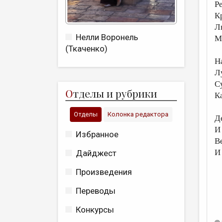
Р
К
Л
Нелли Воронель
М
(Ткаченко)
Н
Л
С
О
тделы и рубрики
К
Отделы
Колонка редактора
Д
И
Избранное
В
И
Дайджест
Произведения
Переводы
Конкурсы