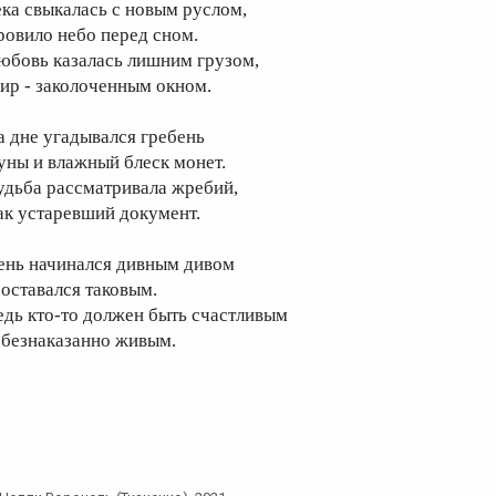
ека свыкалась с новым руслом,
ровило небо перед сном.
юбовь казалась лишним грузом,
ир - заколоченным окном.
а дне угадывался гребень
уны и влажный блеск монет.
удьба рассматривала жребий,
ак устаревший документ.
ень начинался дивным дивом
 оставался таковым.
едь кто-то должен быть счастливым
 безнаказанно живым.