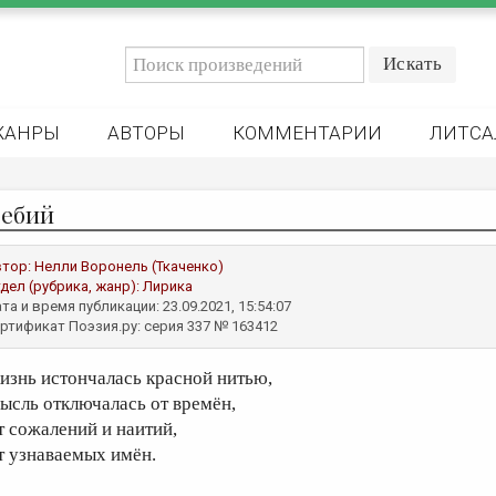
ЖАНРЫ
АВТОРЫ
КОММЕНТАРИИ
ЛИТСА
ебий
втор:
Нелли Воронель (Ткаченко)
дел (рубрика, жанр):
Лирика
та и время публикации: 23.09.2021, 15:54:07
ртификат Поэзия.ру: серия 337 № 163412
изнь истончалась красной нитью,
ысль отключалась от времён,
т сожалений и наитий,
т узнаваемых имён.