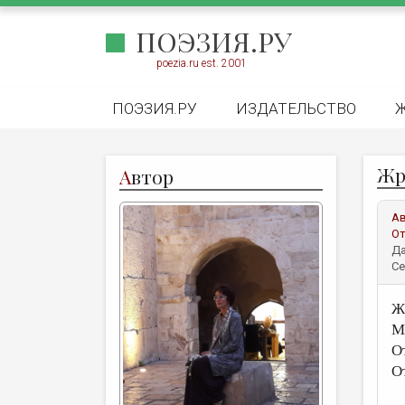
ПОЭЗИЯ.РУ
poezia.ru est. 2001
ПОЭЗИЯ.РУ
ИЗДАТЕЛЬСТВО
Жр
А
втор
А
От
Да
Се
Ж
М
О
О