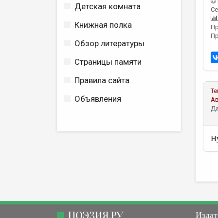
Детская комната
Се
Книжная полка
Пр
Пр
Обзор литературы
Страницы памяти
Правила сайта
Те
Объявления
А
Да
Н
ПОЭЗИЯ.РУ
Издат