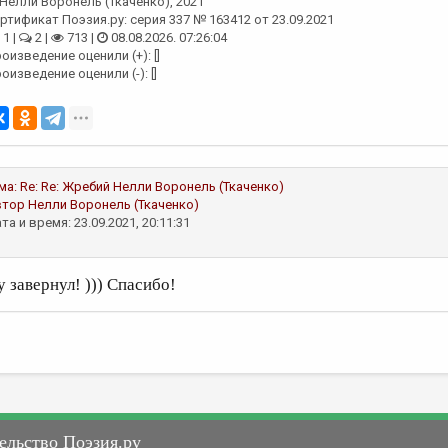
Нелли Воронель (Ткаченко)
, 2021
ртификат Поэзия.ру: серия 337 № 163412 от 23.09.2021
1 |
2 |
713 |
08.08.2026. 07:26:04
оизведение оценили (+): []
оизведение оценили (-): []
ма:
Re: Re: Жребий
Нелли Воронель (Ткаченко)
втор
Нелли Воронель (Ткаченко)
та и время: 23.09.2021, 20:11:31
у завернул! ))) Спасибо!
ельство Поэзия.ру