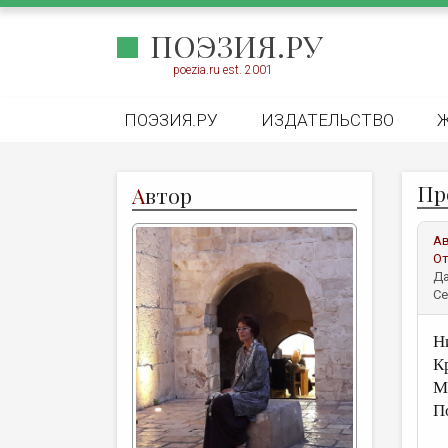
ПОЭЗИЯ.РУ
poezia.ru est. 2001
ПОЭЗИЯ.РУ
ИЗДАТЕЛЬСТВО
Пр
А
втор
А
От
Да
Се
Н
К
М
П