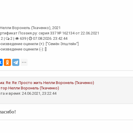
Нелли Воронель (Ткаченко)
, 2021
ртификат Поэзия.ру: серия 337 № 162134 от 22.06.2021
2 |
2 |
639 |
07.08.2026. 23:42:44
оизведение оценили (+): ["Семён Эпштейн"]
оизведение оценили (-): []
ма:
Re: Re: Просто жить
Нелли Воронель (Ткаченко)
втор
Нелли Воронель (Ткаченко)
та и время: 24.06.2021, 23:22:44
пасибо!