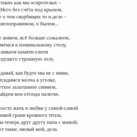
 таких как мы осиротелых –
 Него без счёта под крылом,
е о том скорбящих то и дело –
 непоправимом, о былом...
е живем, всё больше сожалеем,
мёмся к поминальному столу,
аливаем памяти елеем
удущего страшную золу.
давай, как будто мы не с ними,
тсидимся молча в уголке,
етхое залатанное снимем,
ыйдем вон отсюда налегке.
росто жить в любви у самой-самой
онкой грани кровного тепла,
ы теперь друг другу папа с мамой,
от такие, милый мой, дела.