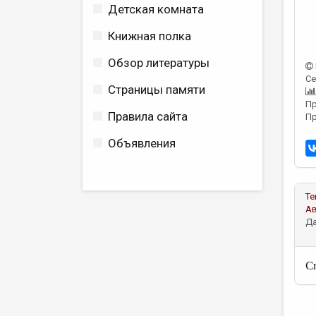
Детская комната
Книжная полка
Обзор литературы
Се
Страницы памяти
Пр
Правила сайта
Пр
Объявления
Те
А
Да
С