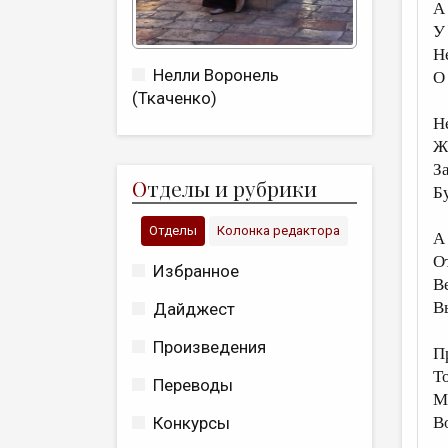
А
У
Н
Нелли Воронель
О
(Ткаченко)
Н
Ж
З
О
тделы и рубрики
Б
Отделы
Колонка редактора
А 
О
Избранное
В
В
Дайджест
Произведения
П
Т
Переводы
М
Конкурсы
В