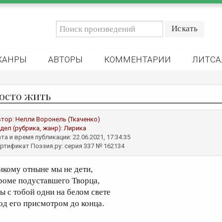
ЖАНРЫ
АВТОРЫ
КОММЕНТАРИИ
ЛИТСА
осто жить
втор:
Нелли Воронель (Ткаченко)
дел (рубрика, жанр):
Лирика
та и время публикации: 22.06.2021, 17:34:35
ртификат Поэзия.ру: серия 337 № 162134
икому отныне мы не дети,
роме подуставшего Творца,
ы с тобой одни на белом свете
од его присмотром до конца.