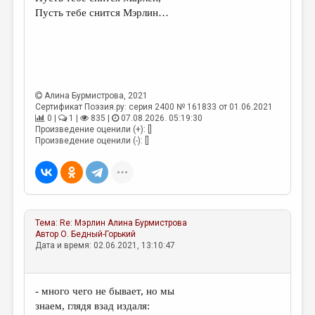
МАЛАЯ ПРОЗА
Пусть тебе снится Мэрлин…
ЭССЕИСТИКА
ЛИТЕРАТУРОВЕДЕНИЕ
КУЛЬТУРОВЕДЕНИЕ
Алина Бурмистрова
, 2021
ПУБЛИЦИСТИКА
Сертификат Поэзия.ру: серия 2400 № 161833 от 01.06.2021
0 |
1 |
835 |
07.08.2026. 05:19:30
РЕЦЕНЗИРОВАНИЕ
Произведение оценили (+): []
Произведение оценили (-): []
ЦИКЛЫ ПУБЛИКАЦИЙ
ТРЕДИАКОВСКИЙ
МЕДИА
Тема:
Re: Мэрлин
Алина Бурмистрова
ВКОНТАКТЕ
Автор
О. Бедный-Горький
Дата и время: 02.06.2021, 13:10:47
- много чего не бывает, но мы
знаем, глядя взад издаля: