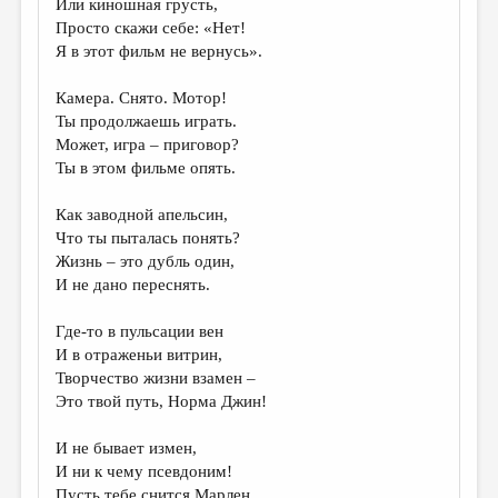
Или киношная грусть,
Просто скажи себе: «Нет!
ДАЙДЖЕСТ
Я в этот фильм не вернусь».
ПРОИЗВЕДЕНИЯ
Камера. Снято. Мотор!
ПЕРЕВОДЫ
Ты продолжаешь играть.
Может, игра – приговор?
КОНКУРСЫ
Ты в этом фильме опять.
ДЕТСКАЯ КОМНАТА
Как заводной апельсин,
КНИЖНАЯ ПОЛКА
Что ты пыталась понять?
Жизнь – это дубль один,
ОБЗОР ЛИТЕРАТУРЫ
И не дано переснять.
СТРАНИЦЫ ПАМЯТИ
Где-то в пульсации вен
ОБЪЯВЛЕНИЯ
И в отраженьи витрин,
Творчество жизни взамен –
КОЛОНКА РЕДАКТОРА
Это твой путь, Норма Джин!
РЕДКОЛЛЕГИЯ
И не бывает измен,
ОТ РЕДАКЦИИ
И ни к чему псевдоним!
Пусть тебе снится Марлен,