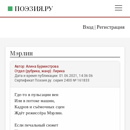
ПОЭЗИЯ.РУ
Вход
Регистрация
ГЛАВНОЕ МЕНЮ
|
ПОЭЗИЯ.РУ
ИЗДАТЕЛЬСТВО
Мэрлин
ЖАНРЫ
АВТОРЫ
Автор:
Алина Бурмистрова
Отдел (рубрика, жанр):
Лирика
КОММЕНТАРИИ
Дата и время публикации: 01.06.2021, 14:36:06
Сертификат Поэзия.ру: серия 2400 № 161833
ЛИТСАЛОН
Где-то в пульсации вен
НОВОСТИ
Или в потоке машин,
ПРАВИЛА САЙТА
Кадров и съёмочных сцен
Ждёт режиссёра Мэрлин.
ОТДЕЛЫ И РУБРИКИ
Если печальный сюжет
ИЗБРАННОЕ