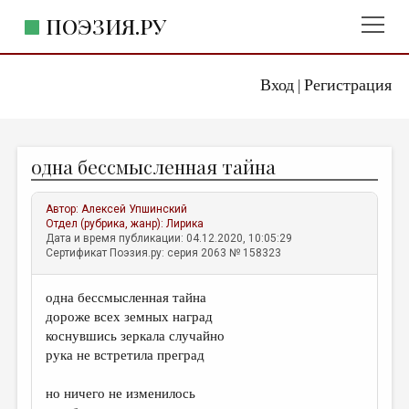
ПОЭЗИЯ.РУ
Вход
Регистрация
ГЛАВНОЕ МЕНЮ
|
ПОЭЗИЯ.РУ
ИЗДАТЕЛЬСТВО
одна бессмысленная тайна
ЖАНРЫ
АВТОРЫ
Автор:
Алексей Упшинский
Отдел (рубрика, жанр):
Лирика
КОММЕНТАРИИ
Дата и время публикации: 04.12.2020, 10:05:29
Сертификат Поэзия.ру: серия 2063 № 158323
ЛИТСАЛОН
одна бессмысленная тайна
НОВОСТИ
дороже всех земных наград
ПРАВИЛА САЙТА
коснувшись зеркала случайно
рука не встретила преград
ОТДЕЛЫ И РУБРИКИ
но ничего не изменилось
ИЗБРАННОЕ