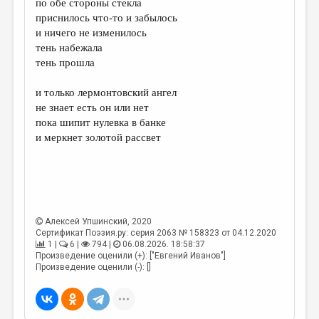
по обе стороны стекла
приснилось что-то и забылось
ДАЙДЖЕСТ
и ничего не изменилось
ПРОИЗВЕДЕНИЯ
тень набежала
тень прошла
ПЕРЕВОДЫ
и только лермонтовский ангел
КОНКУРСЫ
не знает есть он или нет
ДЕТСКАЯ КОМНАТА
пока шипит нулевка в банке
и меркнет золотой рассвет
КНИЖНАЯ ПОЛКА
ОБЗОР ЛИТЕРАТУРЫ
СТРАНИЦЫ ПАМЯТИ
ОБЪЯВЛЕНИЯ
Алексей Упшинский
, 2020
Сертификат Поэзия.ру: серия 2063 № 158323 от 04.12.2020
1 |
6 |
794 |
06.08.2026. 18:58:37
КОЛОНКА РЕДАКТОРА
Произведение оценили (+): ["Евгений Иванов"]
Произведение оценили (-): []
РЕДКОЛЛЕГИЯ
ОТ РЕДАКЦИИ