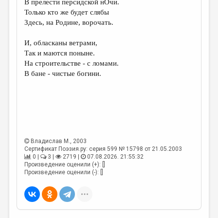
В прелести персидской нОчи.
Только кто же будет слябы
ДАЙДЖЕСТ
Здесь, на Родине, ворочать.
ПРОИЗВЕДЕНИЯ
И, обласканы ветрами,
ПЕРЕВОДЫ
Так и маются поныне.
На строительстве - с ломами.
КОНКУРСЫ
В бане - чистые богини.
ДЕТСКАЯ КОМНАТА
КНИЖНАЯ ПОЛКА
ОБЗОР ЛИТЕРАТУРЫ
СТРАНИЦЫ ПАМЯТИ
Владислав М.
, 2003
Сертификат Поэзия.ру: серия 599 № 15798 от 21.05.2003
ОБЪЯВЛЕНИЯ
0 |
3 |
2719 |
07.08.2026. 21:55:32
Произведение оценили (+): []
КОЛОНКА РЕДАКТОРА
Произведение оценили (-): []
РЕДКОЛЛЕГИЯ
ОТ РЕДАКЦИИ