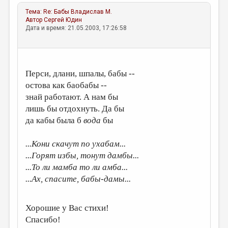
МАЛАЯ ПРОЗА
Тема:
Re: Бабы
Владислав М.
ЭССЕИСТИКА
Автор
Сергей Юдин
Дата и время: 21.05.2003, 17:26:58
ЛИТЕРАТУРОВЕДЕНИЕ
КУЛЬТУРОВЕДЕНИЕ
Перси, длани, шпалы, бабы --
ПУБЛИЦИСТИКА
остова как баобабы --
РЕЦЕНЗИРОВАНИЕ
знай работают. А нам бы
лишь бы отдохнуть. Да бы
ЦИКЛЫ ПУБЛИКАЦИЙ
да кабы была б
вода
бы
ТРЕДИАКОВСКИЙ
...Кони скачут по ухабам...
МЕДИА
...Горят избы, тонут дамбы...
ВКОНТАКТЕ
...То ли мамба то ли амба...
...Ах, спасите, бабы-дамы...
Хорошие у Вас стихи!
Спасибо!