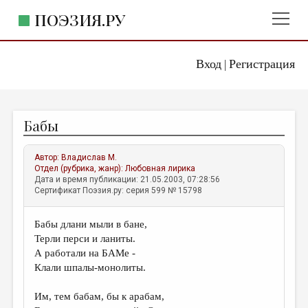
ПОЭЗИЯ.РУ
Вход
Регистрация
ГЛАВНОЕ МЕНЮ
|
ПОЭЗИЯ.РУ
ИЗДАТЕЛЬСТВО
Бабы
ЖАНРЫ
АВТОРЫ
Автор:
Владислав М.
Отдел (рубрика, жанр):
Любовная лирика
КОММЕНТАРИИ
Дата и время публикации: 21.05.2003, 07:28:56
Сертификат Поэзия.ру: серия 599 № 15798
ЛИТСАЛОН
Бабы длани мыли в бане,
НОВОСТИ
Терли перси и ланиты.
ПРАВИЛА САЙТА
А работали на БАМе -
Клали шпалы-монолиты.
ОТДЕЛЫ И РУБРИКИ
Им, тем бабам, бы к арабам,
ИЗБРАННОЕ