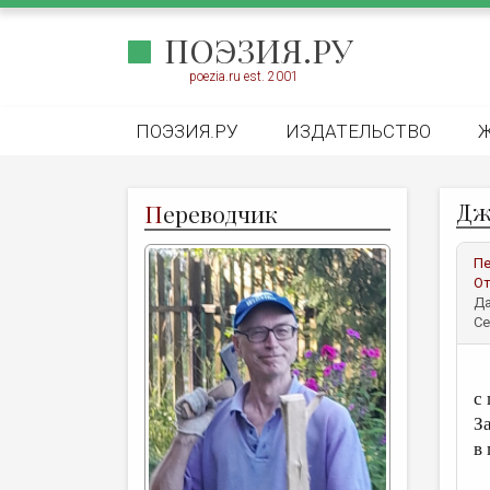
ПОЭЗИЯ.РУ
poezia.ru est. 2001
ПОЭЗИЯ.РУ
ИЗДАТЕЛЬСТВО
Дж
П
ереводчик
Пе
От
Да
Се
К
с
З
в