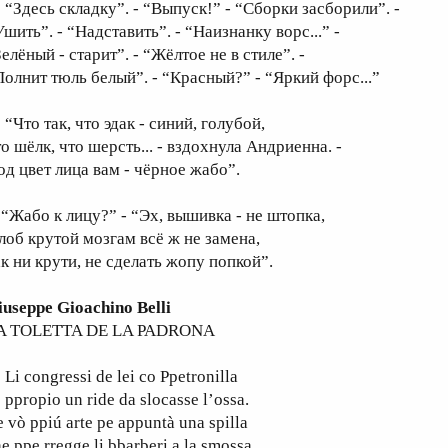
Здесь складку”. - “Выпуск!” - “Cборки засборили”. -
шить”. - “Надставить”. - “Наизнанку ворс...” -
елёный - старит”. - “Жёлтое не в стиле”. -
Полнит тюль белый”. - “Красный?” - “Яркий форс...”
Что так, что эдак - синий, голубой,
о шёлк, что шерсть... - вздохнула Андриенна. -
од цвет лица вам - чёрное жабо”.
Жабо к лицу?” - “Эх, вышивка - не штопка,
 лоб крутой мозгам всё ж не замена,
ак ни крути, не сделать жопу попкой”.
iuseppe Gioachino Belli
A TOLETTA DE LA PADRONA
 congressi de lei co Ppetronilla
 ppropio un ride da slocasse l’ossa.
 vò ppiú arte pe appuntà una spilla
e ppe rregge li bbarberi a la smossa.