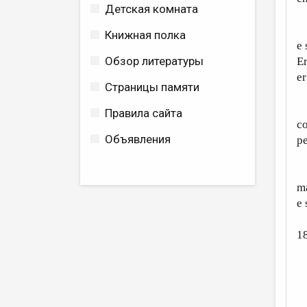
Детская комната
E 
Книжная полка
e 
Обзор литературы
Er
er
Страницы памяти
Ep
Правила сайта
co
Объявления
pe
S
ma
e 
1