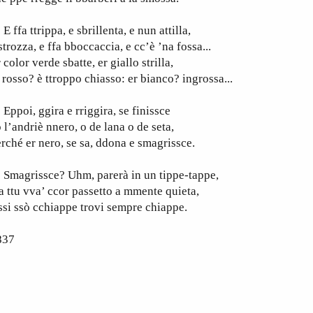
ffa ttrippa, e sbrillenta, e nun attilla,
strozza, e ffa bboccaccia, e cc’è ’na fossa...
 color verde sbatte, er giallo strilla,
 rosso? è ttroppo chiasso: er bianco? ingrossa...
poi, ggira e rriggira, se finissce
 l’andriè nnero, o de lana o de seta,
rché er nero, se sa, ddona e smagrissce.
magrissce? Uhm, parerà in un tippe-tappe,
 ttu vva’ ccor passetto a mmente quieta,
ssi ssò cchiappe trovi sempre chiappe.
837