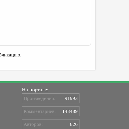
бликацию.
На портале:
Произведений:
91993
Комментариев:
148489
Авторов:
826