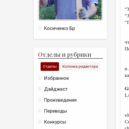
“
“У
“З
“
Косиченко Бр
“
чт
П
О
тделы и рубрики
“
Отделы
Колонка редактора
и
к
Избранное
G
Дайджест
L
Произведения
Li
Переводы
sò
Ce
Конкурсы
ch