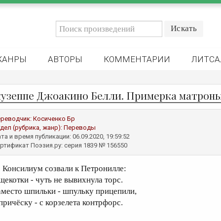
ЖАНРЫ
АВТОРЫ
КОММЕНТАРИИ
ЛИТСА
узеппе Джоакино Белли. Примерка матрон
реводчик:
Косиченко Бр
дел (рубрика, жанр):
Переводы
та и время публикации: 06.09.2020, 19:59:52
ртификат Поэзия.ру: серия 1839 № 156550
онсилиум созвали к Петронилле:
 щекотки - чуть не вывихнула торс.
аместо шпильки - шпульку прицепили,
 причёску - с корзелета контрфорс.