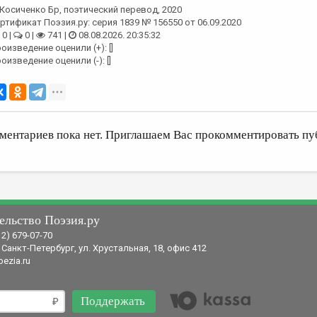
Косиченко Бр
, поэтический перевод, 2020
ртификат Поэзия.ру: серия 1839 № 156550 от 06.09.2020
0 |
0 |
741 |
08.08.2026. 20:35:32
оизведение оценили (+): []
оизведение оценили (-): []
ментариев пока нет. Приглашаем Вас прокомментировать пу
ельство Поэзия.ру
12) 679-07-70
 Санкт-Петербург, ул. Хрустальная, 18, офис 412
ezia.ru
Поддержать