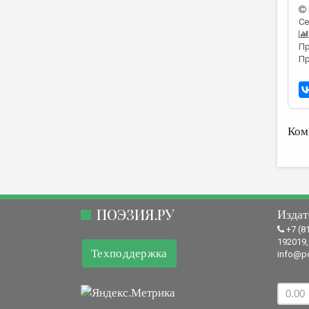
Се
Пр
Пр
Ком
ПОЭЗИЯ.РУ
Издат
+7 (8
192019,
Техподдержка
info@po