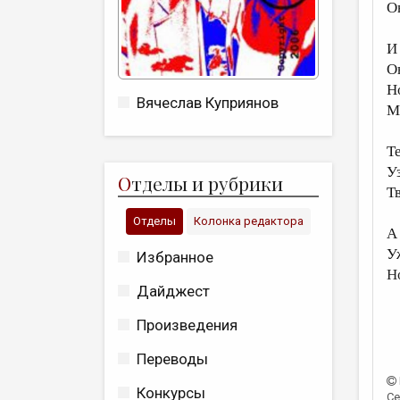
О
И
О
Н
Вячеслав Куприянов
М
Т
У
О
тделы и рубрики
Тв
Отделы
Колонка редактора
А
У
Избранное
Н
Дайджест
Произведения
Переводы
Конкурсы
Се