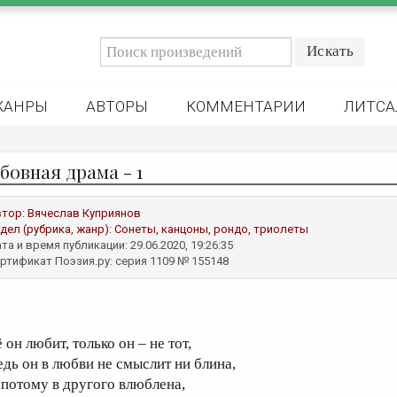
ЖАНРЫ
АВТОРЫ
КОММЕНТАРИИ
ЛИТСА
бовная драма - 1
втор:
Вячеслав Куприянов
дел (рубрика, жанр):
Сонеты, канцоны, рондо, триолеты
та и время публикации: 29.06.2020, 19:26:35
ртификат Поэзия.ру: серия 1109 № 155148
 он любит, только он – не тот,
едь он в любви не смыслит ни блина,
 потому в другого влюблена,