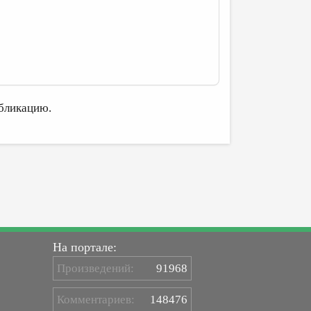
бликацию.
На портале:
Произведений:
91968
Комментариев:
148476