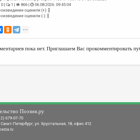
0 |
1 |
866 |
06.08.2026. 09:45:04
оизведение оценили (+): []
оизведение оценили (-): []
ментариев пока нет. Приглашаем Вас прокомментировать пу
ельство Поэзия.ру
12) 679-07-70
 Санкт-Петербург, ул. Хрустальная, 18, офис 412
ezia.ru