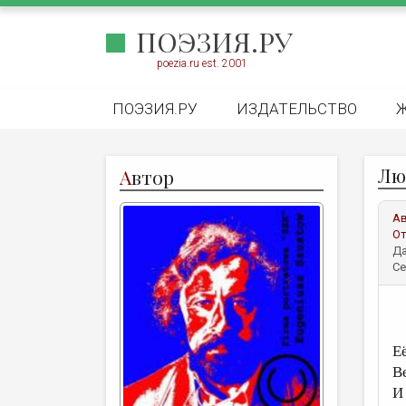
ПОЭЗИЯ.РУ
poezia.ru est. 2001
ПОЭЗИЯ.РУ
ИЗДАТЕЛЬСТВО
Лю
А
втор
А
От
Да
Се
Её
В
И