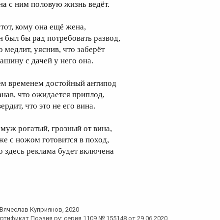
на с ним половую жизнь ведёт.
 тот, кому она ещё жена,
н был бы рад потребовать развод,
о медлит, уяснив, что заберёт
ашину с дачей у него она.
ем временем достойный антипод
знав, что ожидается приплод,
ердит, что это не его вина.
 муж рогатый, грозный от вина,
же с ножом готовится в поход,
о здесь реклама будет включена
Вячеслав Куприянов
, 2020
ртификат Поэзия.ру: серия 1109 № 155148 от 29.06.2020