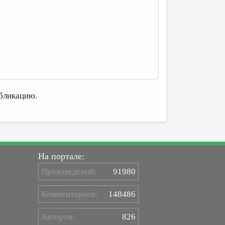
бликацию.
На портале:
Произведений:
91980
Комментариев:
148486
Авторов:
826