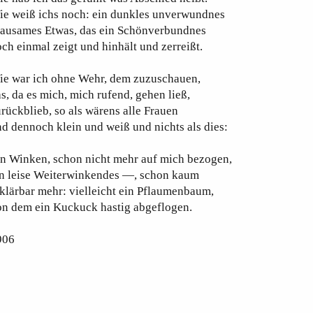
ie weiß ichs noch: ein dunkles unverwundnes
rausames Etwas, das ein Schönverbundnes
ch einmal zeigt und hinhält und zerreißt.
ie war ich ohne Wehr, dem zuzuschauen,
s, da es mich, mich rufend, gehen ließ,
rückblieb, so als wärens alle Frauen
d dennoch klein und weiß und nichts als dies:
in Winken, schon nicht mehr auf mich bezogen,
in leise Weiterwinkendes —, schon kaum
klärbar mehr: vielleicht ein Pflaumenbaum,
on dem ein Kuckuck hastig abgeflogen.
906