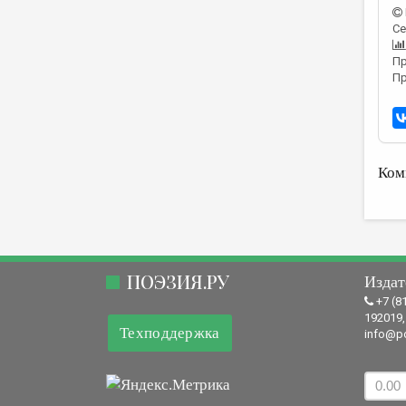
Се
Пр
Пр
Ком
ПОЭЗИЯ.РУ
Издат
+7 (8
192019,
Техподдержка
info@po