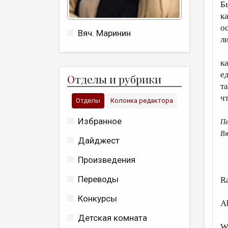
Б
ка
о
Вяч. Маринин
л
к
е
О
тделы и рубрики
та
ч
Отделы
Колонка редактора
Избранное
Пе
Вя
Дайджест
Произведения
Переводы
Ra
Конкурсы
A
Детская комната
Wi