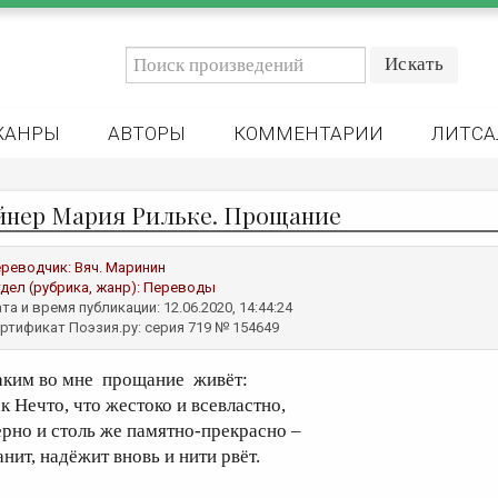
ЖАНРЫ
АВТОРЫ
КОММЕНТАРИИ
ЛИТСА
йнер Мария Рильке. Прощание
реводчик:
Вяч. Маринин
дел (рубрика, жанр):
Переводы
та и время публикации: 12.06.2020, 14:44:24
ртификат Поэзия.ру: серия 719 № 154649
аким во мне прощание живёт:
ак Нечто, что жестоко и всевластно,
ерно и столь же памятно-прекрасно –
анит, надёжит вновь и нити рвёт.