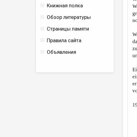
Книжная полка
W
g
Обзор литературы
no
Страницы памяти
W
Правила сайта
da
zu
Объявления
un
E
e
er
v
1