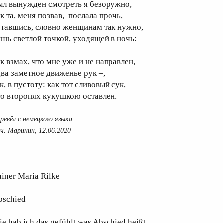
ыл вынужден смотреть я безоружно,
к та, меня позвав, послала прочь,
ставшись, словно женщинам так нужно,
ишь светлой точкой, уходящей в ночь:
ак взмах, что мне уже и не направлен,
два заметное движенье рук –,
к, в пустоту: как тот сливовый сук,
то второпях кукушкою оставлен.
ревёл с немецкого языка
ч. Маринин, 12.06.2020
iner Maria Rilke
bschied
e hab ich das gefühlt was Abschied heißt.