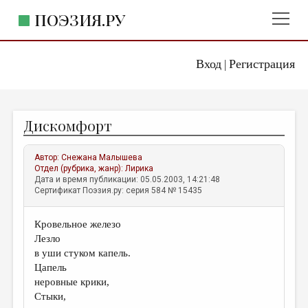
ПОЭЗИЯ.РУ
Вход
Регистрация
ГЛАВНОЕ МЕНЮ
|
ПОЭЗИЯ.РУ
ИЗДАТЕЛЬСТВО
Дискомфорт
ЖАНРЫ
АВТОРЫ
Автор:
Снежана Малышева
Отдел (рубрика, жанр):
Лирика
КОММЕНТАРИИ
Дата и время публикации: 05.05.2003, 14:21:48
Сертификат Поэзия.ру: серия 584 № 15435
ЛИТСАЛОН
Кровельное железо
НОВОСТИ
Лезло
ПРАВИЛА САЙТА
в уши стуком капель.
Цапель
неровные крики,
ОТДЕЛЫ И РУБРИКИ
Стыки,
ИЗБРАННОЕ