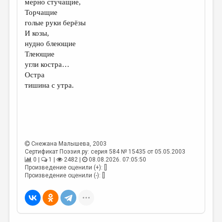
мерно стучащие,
Торчащие
ДАЙДЖЕСТ
голые руки берёзы
ПРОИЗВЕДЕНИЯ
И козы,
нудно блеющие
ПЕРЕВОДЫ
Тлеющие
угли костра…
КОНКУРСЫ
Остра
ДЕТСКАЯ КОМНАТА
тишина с утра.
КНИЖНАЯ ПОЛКА
ОБЗОР ЛИТЕРАТУРЫ
СТРАНИЦЫ ПАМЯТИ
Снежана Малышева
, 2003
Сертификат Поэзия.ру: серия 584 № 15435 от 05.05.2003
ОБЪЯВЛЕНИЯ
0 |
1 |
2482 |
08.08.2026. 07:05:50
Произведение оценили (+): []
КОЛОНКА РЕДАКТОРА
Произведение оценили (-): []
РЕДКОЛЛЕГИЯ
ОТ РЕДАКЦИИ