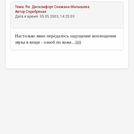
МАЛАЯ ПРОЗА
Тема:
Re: Дискомфорт
Снежана Малышева
ЭССЕИСТИКА
Автор
Серебряная
Дата и время: 05.05.2003, 14:25:03
ЛИТЕРАТУРОВЕДЕНИЕ
КУЛЬТУРОВЕДЕНИЕ
Настолько явно передалось ощущение воплощения
звука в вещи - озноб по коже...))))
ПУБЛИЦИСТИКА
РЕЦЕНЗИРОВАНИЕ
ЦИКЛЫ ПУБЛИКАЦИЙ
ТРЕДИАКОВСКИЙ
МЕДИА
ВКОНТАКТЕ