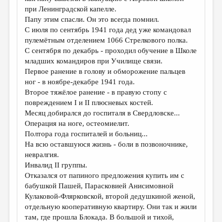
МАЛАЯ ПРОЗА
при Ленинградской капелле.
Папу этим спасли. Он это всегда помнил.
ЭССЕИСТИКА
С июля по сентябрь 1941 года дед уже командовал
ЛИТЕРАТУРОВЕДЕНИЕ
пулемётным отделением 1066 Стрелкового полка.
С сентября по декабрь - проходил обучение в Школе
КУЛЬТУРОВЕДЕНИЕ
младших командиров при Училище связи.
Первое ранение в голову и обморожение пальцев
ПУБЛИЦИСТИКА
ног - в ноябре-декабре 1941 года.
РЕЦЕНЗИРОВАНИЕ
Второе тяжёлое ранение - в правую стопу с
повреждением I и II плюсневых костей.
ЦИКЛЫ ПУБЛИКАЦИЙ
Месяц добирался до госпиталя в Свердловске...
Операция на ноге, остеомиелит.
ТРЕДИАКОВСКИЙ
Полтора года госпиталей и больниц...
МЕДИА
На всю оставшуюся жизнь - боли в позвоночнике,
невралгия.
ВКОНТАКТЕ
Инвалид II группы.
Отказался от папиного предложения купить им с
бабушкой Пашей, Парасковией Анисимовной
Кулаковой-Флярковской, второй дедушкиной женой,
отдельную кооперативную квартиру. Они так и жили
там, где прошла Блокада. В большой и тихой,