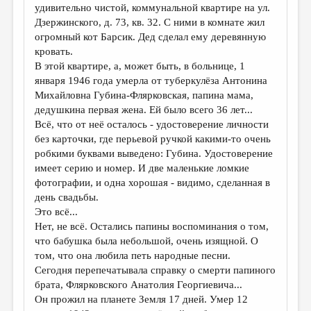
удивительно чистой, коммунальной квартире на ул.
Дзержинского, д. 73, кв. 32. С ними в комнате жил
огромный кот Барсик. Дед сделал ему деревянную
кровать.
В этой квартире, а, может быть, в больнице, 1
января 1946 года умерла от туберкулёза Антонина
Михайловна Губина-Флярковская, папина мама,
дедушкина первая жена. Ей было всего 36 лет...
Всё, что от неё осталось - удостоверение личности
без карточки, где перьевой ручкой какими-то очень
робкими буквами выведено: Губина. Удостоверение
имеет серию и номер. И две маленькие ломкие
фотографии, и одна хорошая - видимо, сделанная в
день свадьбы.
Это всё...
Нет, не всё. Остались папины воспоминания о том,
что бабушка была небольшой, очень изящной. О
том, что она любила петь народные песни.
Сегодня перепечатывала справку о смерти папиного
брата, Флярковского Анатолия Георгиевича...
Он прожил на планете Земля 17 дней. Умер 12