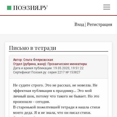
ПОЭЗИЯ.РУ
Вход
Регистрация
ГЛАВНОЕ МЕНЮ
|
ПОЭЗИЯ.РУ
ИЗДАТЕЛЬСТВО
Письмо в тетради
ЖАНРЫ
АВТОРЫ
Автор:
Ольга Флярковская
Отдел (рубрика, жанр):
Прозаические миниатюры
КОММЕНТАРИИ
Дата и время публикации: 19.05.2020, 19:51:22
Сертификат Поэзия.ру: серия 2217 № 153827
ЛИТСАЛОН
Не судите строго. Это не рассказ, не новелла. Не
НОВОСТИ
эффектная публикация к празднику... Это мой
ПРАВИЛА САЙТА
личный шок, потому что такого не бывает. Но это
произошло - сегодня.
В старенькой пожелтевшей тетради я нашла стихи
ОТДЕЛЫ И РУБРИКИ
моего деда. Я и не знала, что он писал стихи.
ИЗБРАННОЕ