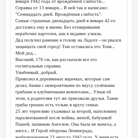
января 1942 года от врождённой слабости...
Справка от 13 января... В ней так и написано:
"Семнадцать дней. Врождённая слабость".
Самые страшные двенадцать дней в январе 42-го
достались ему в жизни. Без отоваривания
нерабочих карточек, как я недавно узнала.
Дед получил ранение в голову на Ладоге - он рвался
защищать свой город! Там оставалась его Тоня...
Мой дед...
Высокий, 176 см, как рассказали все его
госпитальные справки.
Улыбчивый, добрый.
Привозил в деревянных ящичках, которые сам
делал, банки с невероятными по вкусу солёными
грибами и клубничными компотами... Узнав об
этом, к родителям тут же приезжали друзья. Такие
грибы грешно есть только в кругу семьи.
25 лет терпеливо ухаживал за второй, наполовину
парализованной после войны, женой, бабушкой
Пашей, папиным Ангелом. Она была не мачеха, а
ангел... И Герой обороны Ленинграда,
мобилизованная 23 августа 1942 года. У меня есть