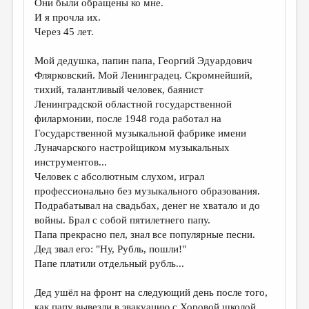
Они были обращены ко мне.
И я прочла их.
ДАЙДЖЕСТ
Через 45 лет.
ПРОИЗВЕДЕНИЯ
Мой дедушка, папин папа, Георгий Эдуардович
ПЕРЕВОДЫ
Флярковский. Мой Ленинградец. Скромнейший,
тихий, талантливый человек, баянист
КОНКУРСЫ
Ленинградской областной государственной
ДЕТСКАЯ КОМНАТА
филармонии, после 1948 года работал на
Государственной музыкальной фабрике имени
КНИЖНАЯ ПОЛКА
Луначарского настройщиком музыкальных
инструментов...
ОБЗОР ЛИТЕРАТУРЫ
Человек с абсолютным слухом, играл
СТРАНИЦЫ ПАМЯТИ
профессионально без музыкального образования.
Подрабатывал на свадьбах, денег не хватало и до
ОБЪЯВЛЕНИЯ
войны. Брал с собой пятилетнего папу.
Папа прекрасно пел, знал все популярные песни.
КОЛОНКА РЕДАКТОРА
Дед звал его: "Ну, Рубль, пошли!"
Папе платили отдельный рубль...
РЕДКОЛЛЕГИЯ
ОТ РЕДАКЦИИ
Дед ушёл на фронт на следующий день после того,
как папу вывезли в эвакуацию с Хоровой школой