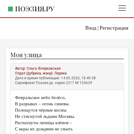
ПОЭЗИЯ.РУ
Вход
Регистрация
ГЛАВНОЕ МЕНЮ
|
ПОЭЗИЯ.РУ
ИЗДАТЕЛЬСТВО
Моя улица
ЖАНРЫ
АВТОРЫ
Автор:
Ольга Флярковская
Отдел (рубрика, жанр):
Лирика
КОММЕНТАРИИ
Дата и время публикации: 14.05.2020, 18:49:38
Сертификат Поэзия.ру: серия 2217 № 153629
ЛИТСАЛОН
Февральское небо белёсо,
НОВОСТИ
В разрывах – огонь синевы.
ПРАВИЛА САЙТА
Полощутся чёрные космы
Не стиснутой льдами Москвы.
Распахнуты лапища клёнов –
ОТДЕЛЫ И РУБРИКИ
С коры их дождями не смыть
ИЗБРАННОЕ