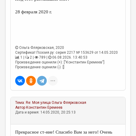
МАЛАЯ ПРОЗА
28 февраля 2020 г.
ЭССЕИСТИКА
ЛИТЕРАТУРОВЕДЕНИЕ
КУЛЬТУРОВЕДЕНИЕ
ПУБЛИЦИСТИКА
Ольга Флярковская
, 2020
Сертификат Поэзия.ру: серия 2217 № 153629 от 14.05.2020
РЕЦЕНЗИРОВАНИЕ
1 |
2 |
789 |
06.08.2026. 13:40:53
Произведение оценили (+): ["Константин Еремеев"]
ЦИКЛЫ ПУБЛИКАЦИЙ
Произведение оценили (-): []
ТРЕДИАКОВСКИЙ
МЕДИА
ВКОНТАКТЕ
Тема:
Re: Моя улица
Ольга Флярковская
Автор
Константин Еремеев
Дата и время: 14.05.2020, 20:25:13
Прекрасное ст-ние! Спасибо Вам за него! Очень