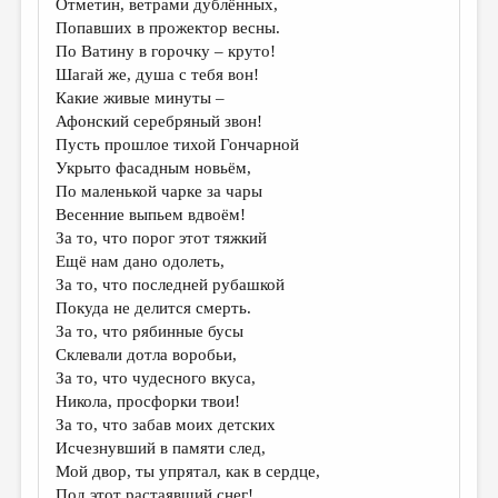
Отметин, ветрами дублённых,
Попавших в прожектор весны.
ДАЙДЖЕСТ
По Ватину в горочку – круто!
ПРОИЗВЕДЕНИЯ
Шагай же, душа с тебя вон!
Какие живые минуты –
ПЕРЕВОДЫ
Афонский серебряный звон!
Пусть прошлое тихой Гончарной
КОНКУРСЫ
Укрыто фасадным новьём,
ДЕТСКАЯ КОМНАТА
По маленькой чарке за чары
Весенние выпьем вдвоём!
КНИЖНАЯ ПОЛКА
За то, что порог этот тяжкий
Ещё нам дано одолеть,
ОБЗОР ЛИТЕРАТУРЫ
За то, что последней рубашкой
СТРАНИЦЫ ПАМЯТИ
Покуда не делится смерть.
За то, что рябинные бусы
ОБЪЯВЛЕНИЯ
Склевали дотла воробьи,
За то, что чудесного вкуса,
КОЛОНКА РЕДАКТОРА
Никола, просфорки твои!
За то, что забав моих детских
РЕДКОЛЛЕГИЯ
Исчезнувший в памяти след,
ОТ РЕДАКЦИИ
Мой двор, ты упрятал, как в сердце,
Под этот растаявший снег!