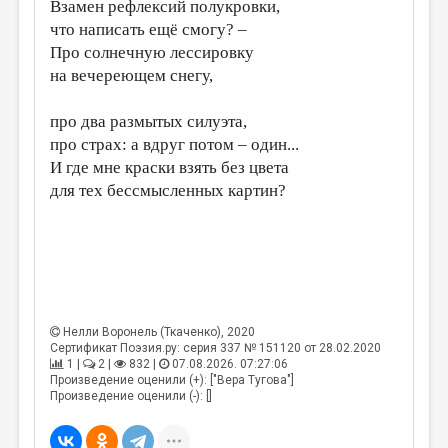
МАЛАЯ ПРОЗА
Взамен рефлексий полукровки,
что написать ещё смогу? –
ЭССЕИСТИКА
Про солнечную лессировку
на вечереющем снегу,
ЛИТЕРАТУРОВЕДЕНИЕ
КУЛЬТУРОВЕДЕНИЕ
про два размытых силуэта,
про страх: а вдруг потом – один...
ПУБЛИЦИСТИКА
И где мне краски взять без цвета
РЕЦЕНЗИРОВАНИЕ
для тех бессмысленных картин?
ЦИКЛЫ ПУБЛИКАЦИЙ
ТРЕДИАКОВСКИЙ
МЕДИА
ВКОНТАКТЕ
Нелли Воронель (Ткаченко)
, 2020
Сертификат Поэзия.ру: серия 337 № 151120 от 28.02.2020
1 |
2 |
832 |
07.08.2026. 07:27:06
Произведение оценили (+): ["Вера Тугова"]
Произведение оценили (-): []