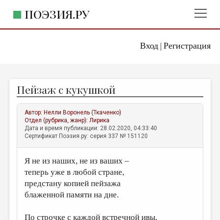
ПОЭЗИЯ.РУ
Вход
Регистрация
ГЛАВНОЕ МЕНЮ
|
ПОЭЗИЯ.РУ
ИЗДАТЕЛЬСТВО
Пейзаж с кукушкой
ЖАНРЫ
АВТОРЫ
Автор:
Нелли Воронель (Ткаченко)
Отдел (рубрика, жанр):
Лирика
КОММЕНТАРИИ
Дата и время публикации: 28.02.2020, 04:33:40
Сертификат Поэзия.ру: серия 337 № 151120
ЛИТСАЛОН
Я не из наших, не из ваших –
НОВОСТИ
теперь уже в любой стране,
ПРАВИЛА САЙТА
предстану копией пейзажа
блаженной памяти на дне.
ОТДЕЛЫ И РУБРИКИ
ИЗБРАННОЕ
По строчке с каждой встречной ивы,