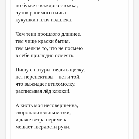
по букве с каждого стожка,
ДАЙДЖЕСТ
чуток ранимого наива –
кукушкин плач издалека.
ПРОИЗВЕДЕНИЯ
ПЕРЕВОДЫ
Чем тени прошлого длиннее,
тем чище краски бытия,
КОНКУРСЫ
тем мельче то, что не посмею
ДЕТСКАЯ КОМНАТА
в себе прилюдно осмеять.
КНИЖНАЯ ПОЛКА
Пишу с натуры, глядя в щелку,
ОБЗОР ЛИТЕРАТУРЫ
нет перспективы – нет и той,
что выжидает втихомолку,
СТРАНИЦЫ ПАМЯТИ
расписывая лёд клюкой.
ОБЪЯВЛЕНИЯ
А кисть моя несовершенна,
КОЛОНКА РЕДАКТОРА
скоропалительны мазки,
РЕДКОЛЛЕГИЯ
и даже ветра перемена
мешает твердости руки.
ОТ РЕДАКЦИИ