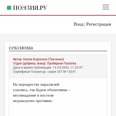
ПОЭЗИЯ.РУ
Вход
Регистрация
ГЛАВНОЕ МЕНЮ
|
ПОЭЗИЯ.РУ
ИЗДАТЕЛЬСТВО
сексиома
ЖАНРЫ
АВТОРЫ
Автор:
Нелли Воронель (Ткаченко)
Отдел (рубрика, жанр):
Пробирная Палатка
КОММЕНТАРИИ
Дата и время публикации: 16.04.2003, 11:20:07
Сертификат Поэзия.ру: серия 337 № 15031
ЛИТСАЛОН
На перекрестке параллелей
НОВОСТИ
сошлись, так будем объективны –
ПРАВИЛА САЙТА
несовпадение в постели
недоказуемо противно.
ОТДЕЛЫ И РУБРИКИ
ИЗБРАННОЕ