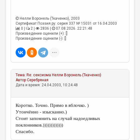
ДАЙДЖЕСТ
Нелли Воронель (Ткаченко)
, 2003
ПРОИЗВЕДЕНИЯ
Сертификат Поэзия.ру: серия 337 № 15031 от 16.04.2003
0 |
2 |
2836 |
07.08.2026. 22:21:48
ПЕРЕВОДЫ
Произведение оценили (+): []
Произведение оценили (-): []
КОНКУРСЫ
ДЕТСКАЯ КОМНАТА
КНИЖНАЯ ПОЛКА
ОБЗОР ЛИТЕРАТУРЫ
Тема:
Re: сексиома
Нелли Воронель (Ткаченко)
Автор
Серебряная
СТРАНИЦЫ ПАМЯТИ
Дата и время: 24.04.2003, 10:24:48
ОБЪЯВЛЕНИЯ
Коротко. Точно. Прямо в яблочко. )
КОЛОНКА РЕДАКТОРА
Утончённо - изысканно.)
Стоит запомнить на случай надоедливых
РЕДКОЛЛЕГИЯ
поклонников.)))))))))))))
ОТ РЕДАКЦИИ
Спасибо.