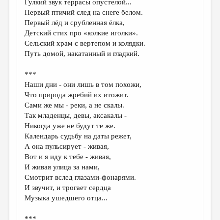
Гулкий звук террасы опустелой...
Первый птичий след на снеге белом.
ДАЙДЖЕСТ
Первый лёд и срубленная ёлка,
ПРОИЗВЕДЕНИЯ
Детский стих про «колкие иголки».
Сельский храм с вертепом и колядки.
ПЕРЕВОДЫ
Путь домой, накатанный и гладкий.
КОНКУРСЫ
***
ДЕТСКАЯ КОМНАТА
Наши дни - они лишь в том похожи,
Что природа жребий их итожит.
КНИЖНАЯ ПОЛКА
Сами же мы - реки, а не скалы.
Так младенцы, девы, аксакалы -
ОБЗОР ЛИТЕРАТУРЫ
Никогда уже не будут те же.
СТРАНИЦЫ ПАМЯТИ
Календарь судьбу на даты режет,
А она пульсирует - живая,
ОБЪЯВЛЕНИЯ
Вот и я иду к тебе - живая,
И живая улица за нами,
КОЛОНКА РЕДАКТОРА
Смотрит вслед глазами-фонарями.
И звучит, и трогает сердца
РЕДКОЛЛЕГИЯ
Музыка ушедшего отца...
ОТ РЕДАКЦИИ
***