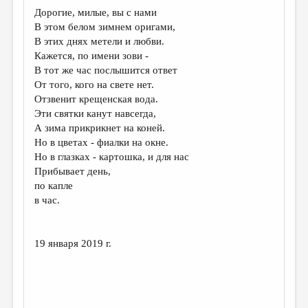
МАЛАЯ ПРОЗА
Дорогие, милые, вы с нами
В этом белом зимнем оригами,
ЭССЕИСТИКА
В этих днях метели и любви.
ЛИТЕРАТУРОВЕДЕНИЕ
Кажется, по имени зови -
В тот же час послышится ответ
КУЛЬТУРОВЕДЕНИЕ
От того, кого на свете нет.
Отзвенит крещенская вода.
ПУБЛИЦИСТИКА
Эти святки канут навсегда,
РЕЦЕНЗИРОВАНИЕ
А зима прикрикнет на коней.
Но в цветах - фиалки на окне.
ЦИКЛЫ ПУБЛИКАЦИЙ
Но в глазках - картошка, и для нас
Прибывает день,
ТРЕДИАКОВСКИЙ
по капле
МЕДИА
в час.
ВКОНТАКТЕ
19 января 2019 г.