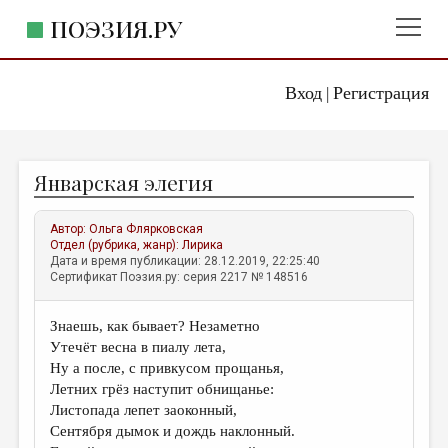
ПОЭЗИЯ.РУ
Вход
Регистрация
ГЛАВНОЕ МЕНЮ
|
ПОЭЗИЯ.РУ
ИЗДАТЕЛЬСТВО
Январская элегия
ЖАНРЫ
АВТОРЫ
Автор:
Ольга Флярковская
Отдел (рубрика, жанр):
Лирика
КОММЕНТАРИИ
Дата и время публикации: 28.12.2019, 22:25:40
Сертификат Поэзия.ру: серия 2217 № 148516
ЛИТСАЛОН
Знаешь, как бывает? Незаметно
НОВОСТИ
Утечёт весна в пиалу лета,
ПРАВИЛА САЙТА
Ну а после, с привкусом прощанья,
Летних грёз наступит обнищанье:
Листопада лепет заоконный,
ОТДЕЛЫ И РУБРИКИ
Сентября дымок и дождь наклонный.
ИЗБРАННОЕ