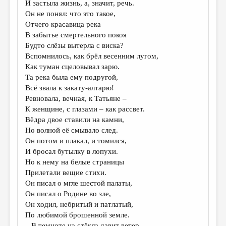
И застыла жизнь, а, значит, речь.
Он не понял: что это такое,
ДАЙДЖЕСТ
Отчего красавица река
ПРОИЗВЕДЕНИЯ
В забытье смертельного покоя
Будто слёзы вытерла с виска?
ПЕРЕВОДЫ
Вспомнилось, как брёл весенним лугом,
Как туман сцеловывал зарю.
КОНКУРСЫ
Та река была ему подругой,
ДЕТСКАЯ КОМНАТА
Всё звала к закату-алтарю!
Ревновала, вечная, к Татьяне –
КНИЖНАЯ ПОЛКА
К женщине, с глазами – как рассвет.
Вёдра двое ставили на камни,
ОБЗОР ЛИТЕРАТУРЫ
Но волной её смывало след.
СТРАНИЦЫ ПАМЯТИ
Он потом и плакал, и томился,
И бросал бутылку в лопухи.
ОБЪЯВЛЕНИЯ
Но к нему на белые страницы
Прилетали вещие стихи.
КОЛОНКА РЕДАКТОРА
Он писал о мгле шестой палаты,
РЕДКОЛЛЕГИЯ
Он писал о Родине во зле,
Он ходил, небритый и патлатый,
ОТ РЕДАКЦИИ
По любимой брошенной земле.
...В темноте на стёкла давит ветер,