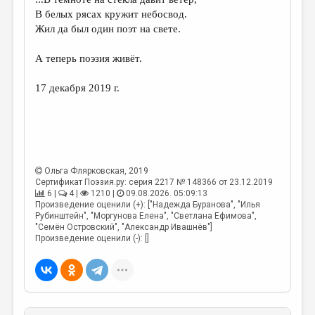
МАЛАЯ ПРОЗА
В белых рясах кружит небосвод.
ЭССЕИСТИКА
Жил да был один поэт на свете.
ЛИТЕРАТУРОВЕДЕНИЕ
А теперь поэзия живёт.
КУЛЬТУРОВЕДЕНИЕ
17 декабря 2019 г.
ПУБЛИЦИСТИКА
РЕЦЕНЗИРОВАНИЕ
ЦИКЛЫ ПУБЛИКАЦИЙ
Ольга Флярковская
, 2019
ТРЕДИАКОВСКИЙ
Сертификат Поэзия.ру: серия 2217 № 148366 от 23.12.2019
6 |
4 |
1210 |
09.08.2026. 05:09:13
МЕДИА
Произведение оценили (+): ["Надежда Буранова", "Илья
Рубинштейн", "Моргунова Елена", "Светлана Ефимова",
ВКОНТАКТЕ
"Семён Островский", "Александр Ивашнёв"]
Произведение оценили (-): []