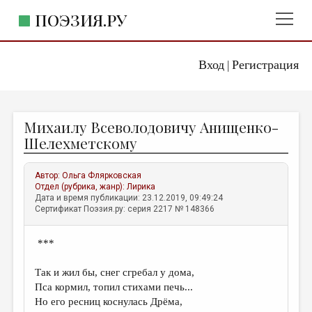
ПОЭЗИЯ.РУ
Вход
Регистрация
ГЛАВНОЕ МЕНЮ
|
ПОЭЗИЯ.РУ
ИЗДАТЕЛЬСТВО
Михаилу Всеволодовичу Анищенко-
ЖАНРЫ
Шелехметскому
АВТОРЫ
Автор:
Ольга Флярковская
КОММЕНТАРИИ
Отдел (рубрика, жанр):
Лирика
Дата и время публикации: 23.12.2019, 09:49:24
ЛИТСАЛОН
Сертификат Поэзия.ру: серия 2217 № 148366
НОВОСТИ
***
ПРАВИЛА САЙТА
Так и жил бы, снег сгребал у дома,
ОТДЕЛЫ И РУБРИКИ
Пса кормил, топил стихами печь...
Но его ресниц коснулась Дрёма,
ИЗБРАННОЕ