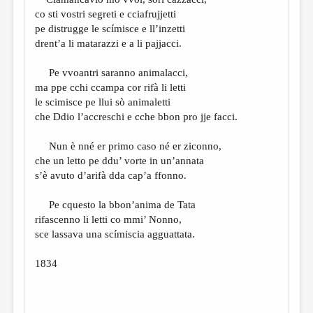
МАЛАЯ ПРОЗА
co sti vostri segreti e cciafrujjetti
ЭССЕИСТИКА
pe distrugge le scímisce e ll’inzetti
drent’a li matarazzi e a li pajjacci.
ЛИТЕРАТУРОВЕДЕНИЕ
Pe vvoantri saranno animalacci,
КУЛЬТУРОВЕДЕНИЕ
ma ppe cchi ccampa cor rifà li letti
ПУБЛИЦИСТИКА
le scimisce pe llui sò animaletti
che Ddio l’accreschi e cche bbon pro jje facci.
РЕЦЕНЗИРОВАНИЕ
Nun è nné er primo caso né er ziconno,
ЦИКЛЫ ПУБЛИКАЦИЙ
che un letto pe ddu’ vorte in un’annata
ТРЕДИАКОВСКИЙ
s’è avuto d’arifà dda cap’a ffonno.
МЕДИА
Pe cquesto la bbon’anima de Tata
rifascenno li letti co mmi’ Nonno,
ВКОНТАКТЕ
sce lassava una scímiscia agguattata.
1834