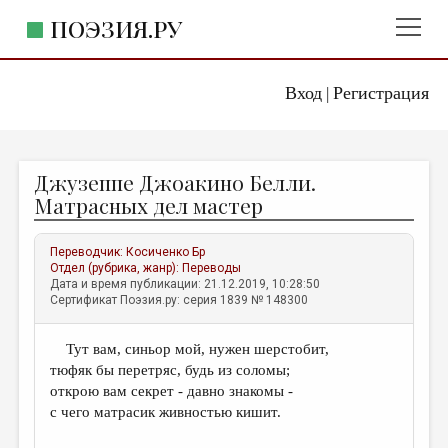
ПОЭЗИЯ.РУ
Вход
Регистрация
ГЛАВНОЕ МЕНЮ
|
ПОЭЗИЯ.РУ
ИЗДАТЕЛЬСТВО
Джузеппе Джоакино Белли.
ЖАНРЫ
Матрасных дел мастер
АВТОРЫ
Переводчик:
Косиченко Бр
КОММЕНТАРИИ
Отдел (рубрика, жанр):
Переводы
Дата и время публикации: 21.12.2019, 10:28:50
ЛИТСАЛОН
Сертификат Поэзия.ру: серия 1839 № 148300
НОВОСТИ
Тут вам, синьор мой, нужен шерстобит,
ПРАВИЛА САЙТА
тюфяк бы перетряс, будь из соломы;
открою вам секрет - давно знакомы -
ОТДЕЛЫ И РУБРИКИ
с чего матрасик живностью кишит.
ИЗБРАННОЕ