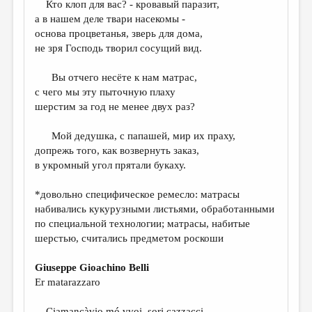
Кто клоп для вас? - кровавый паразит,
а в нашем деле твари насекомы -
ДАЙДЖЕСТ
основа процветанья, зверь для дома,
ПРОИЗВЕДЕНИЯ
не зря Господь творил сосущий вид.
ПЕРЕВОДЫ
Вы отчего несёте к нам матрас,
с чего мы эту пыточную плаху
КОНКУРСЫ
шерстим за год не менее двух раз?
ДЕТСКАЯ КОМНАТА
Мой дедушка, с папашей, мир их праху,
КНИЖНАЯ ПОЛКА
допрежь того, как возвернуть заказ,
в укромный угол прятали букаху.
ОБЗОР ЛИТЕРАТУРЫ
СТРАНИЦЫ ПАМЯТИ
*довольно специфическое ремесло: матрасы
набивались кукурузными листьями, обработанными
ОБЪЯВЛЕНИЯ
по специальной технологии; матрасы, набитые
шерстью, считались предметом роскоши
КОЛОНКА РЕДАКТОРА
РЕДКОЛЛЕГИЯ
Giuseppe Gioachino Belli
Er matarazzaro
ОТ РЕДАКЦИИ
Ciamancàvio mó vvoi, sori cazzacci,