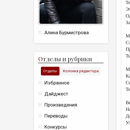
Т
Э
О
З
Алина Бурмистрова
М
С
П
Т
О
тделы и рубрики
М
Отделы
Колонка редактора
К
Избранное
С
Т
Дайджест
В
Произведения
Н
Переводы
Д
У
Конкурсы