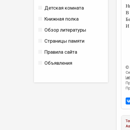
Н
Детская комната
В
Книжная полка
Б
И 
Обзор литературы
Страницы памяти
Правила сайта
Объявления
Се
Пр
Пр
Те
А