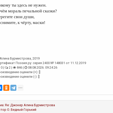
икому ты здесь не нужен.
 чём мораль печальной сказки?
ерегите свои души,
снимите, к чёрту, маски!
Алина Бурмистрова
, 2019
ртификат Поэзия.ру: серия 2400 № 148031 от 11.12.2019
0 |
2 |
846 |
08.08.2026. 09:24:26
оизведение оценили (+): []
оизведение оценили (-): []
ма:
Re: Джокер
Алина Бурмистрова
втор
О. Бедный-Горький