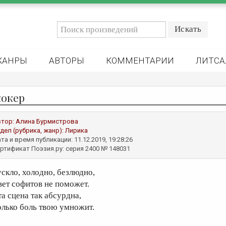
ЖАНРЫ
АВТОРЫ
КОММЕНТАРИИ
ЛИТСА
окер
втор:
Алина Бурмистрова
дел (рубрика, жанр):
Лирика
та и время публикации: 11.12.2019, 19:28:26
ртификат Поэзия.ру: серия 2400 № 148031
ускло, холодно, безлюдно,
вет софитов не поможет.
та сцена так абсурдна,
олько боль твою умножит.