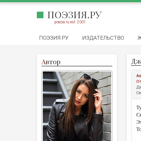
ПОЭЗИЯ.РУ
poezia.ru est. 2001
ПОЭЗИЯ.РУ
ИЗДАТЕЛЬСТВО
Дж
А
втор
А
От
Да
Се
Т
С
Э
Т