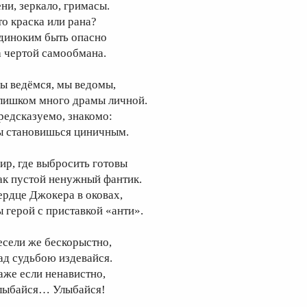
ени, зеркало, гримасы.
то краска или рана?
диноким быть опасно
а чертой самообмана.
ы ведёмся, мы ведомы,
лишком много драмы личной.
редсказуемо, знакомо:
ы становишься циничным.
ир, где выбросить готовы
ак пустой ненужный фантик.
ердце Джокера в оковах,
ы герой с приставкой «анти».
есели же бескорыстно,
ад судьбою издевайся.
аже если ненавистно,
лыбайся… Улыбайся!