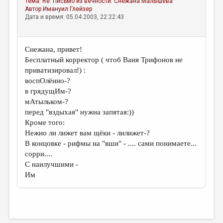
Тема:
Re: Письмо из вечности.
Снежана Малышева
МАЛАЯ ПРОЗА
Автор
Имануил Глейзер
Дата и время: 05.04.2003, 22:22:43
ЭССЕИСТИКА
ЛИТЕРАТУРОВЕДЕНИЕ
Снежана, привет!
КУЛЬТУРОВЕДЕНИЕ
Бесплатный корректор ( чтоб Ваня Трифонов не
приватизировал!) :
ПУБЛИЦИСТИКА
воспОлённо-?
РЕЦЕНЗИРОВАНИЕ
в грядущИм-?
мАтыльком-?
ЦИКЛЫ ПУБЛИКАЦИЙ
перед "вздыхая" нужна запятая:))
Кроме того:
ТРЕДИАКОВСКИЙ
Нежно ли лижет вам щёки - лилижет-?
МЕДИА
В концовке - рифмы на "вши" - .... сами понимаете...
сорри....
ВКОНТАКТЕ
С наилучшими -
Им