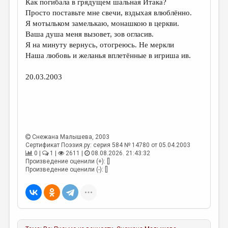
Как погибала в грядущем шальная Итака?
Просто поставьте мне свечи, вздыхая влюблённо.
ДАЙДЖЕСТ
Я мотыльком замелькаю, монашкою в церкви.
ПРОИЗВЕДЕНИЯ
Ваша душа меня вызовет, зов огласив.
Я на минуту вернусь, отогреюсь. Не меркли
ПЕРЕВОДЫ
Наша любовь и желанья вплетённые в игриша ив.
КОНКУРСЫ
20.03.2003
ДЕТСКАЯ КОМНАТА
КНИЖНАЯ ПОЛКА
ОБЗОР ЛИТЕРАТУРЫ
Снежана Малышева
, 2003
СТРАНИЦЫ ПАМЯТИ
Сертификат Поэзия.ру: серия 584 № 14780 от 05.04.2003
0 |
1 |
2611 |
08.08.2026. 21:43:32
ОБЪЯВЛЕНИЯ
Произведение оценили (+): []
Произведение оценили (-): []
КОЛОНКА РЕДАКТОРА
РЕДКОЛЛЕГИЯ
ОТ РЕДАКЦИИ