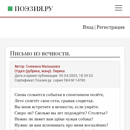
ПОЭЗИЯ.РУ
Вход
Регистрация
ГЛАВНОЕ МЕНЮ
|
ПОЭЗИЯ.РУ
ИЗДАТЕЛЬСТВО
Письмо из вечности.
ЖАНРЫ
АВТОРЫ
Автор:
Снежана Малышева
Отдел (рубрика, жанр):
Лирика
КОММЕНТАРИИ
Дата и время публикации: 05.04.2003, 18:39:53
Сертификат Поэзия.ру: серия 584 № 14780
ЛИТСАЛОН
Снова сольются событья в спонтанном полёте,
НОВОСТИ
Лето сплетёт свои сети, срывая соцветья.
ПРАВИЛА САЙТА
Вы меня встретите в вечности, если умрёте.
Скоро ли? Сколько вы лет подождёте? Столетье?
Нежно ли лижет вам щёки чужая собака?
ОТДЕЛЫ И РУБРИКИ
Нужно ли вам вспоминать про меня воспалённо?
ИЗБРАННОЕ