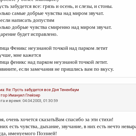
сть забудется все: грязь и осень, и слезы, и стоны.
олько самые добрые чувства над миром звучат.
 если написать допустим
олько добрые чувства смиренно над миром звучат.
дарение будет исправлено.
тица Феникс неузнаной точкой над парком летит
учше, мне кажется
тица феникс над парком неузнаной точкой летит.
звините, если замечания не пришлись вам по вкусу.
ма:
Re: Пусть забудется все
Дэя Тененбаум
втор
Имануил Глейзер
та и время: 04.04.2003, 01:30:59
эя, очень хочется сказатьВам спасибо за эти стихи!
 них есть чувства, дыхание, звучание, в них есть нечто невы
уда, именуемого Поэзией!