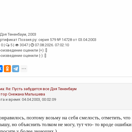
Дэя Тененбаум
, 2003
ртификат Поэзия.ру: серия 579 № 14728 от 03.04.2003
0 |
5 |
3047 |
07.08.2026. 07:02:10
оизведение оценили (+): []
оизведение оценили (-): []
ма:
Re: Пусть забудется все
Дэя Тененбаум
втор
Снежана Малышева
та и время: 04.04.2003, 00:02:09
онравилось, поэтому возьму на себя смелость, отметить, что
лышу, но объяснить толком не могу, тут что- то вроде ошибки 
просите у более знающих.)