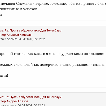
амечания Снежаны - верные, толковые, я бы их принял с бла
сяческих вам успехов!
м
ма:
Re: Пусть забудется все
Дэя Тененбаум
втор
Алексей Кулешин
та и время: 04.04.2003, 09:32:52
ороший текст с, как кажется мне, окуджавскими интонациями
нежных елок покой так доверчиво, нежно разлапист - славная
дачи!
ма:
Re: Пусть забудется все
Дэя Тененбаум
втор
Андрей Грязов
та и время: 06.04.2003, 00:12:01