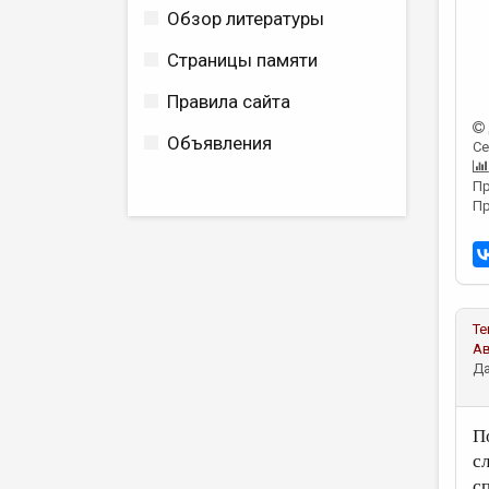
Обзор литературы
Страницы памяти
Правила сайта
Объявления
Се
Пр
Пр
Те
А
Да
П
с
с