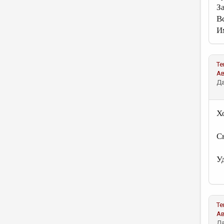
З
В
И
Те
А
Да
Х
С
У
Те
А
Да