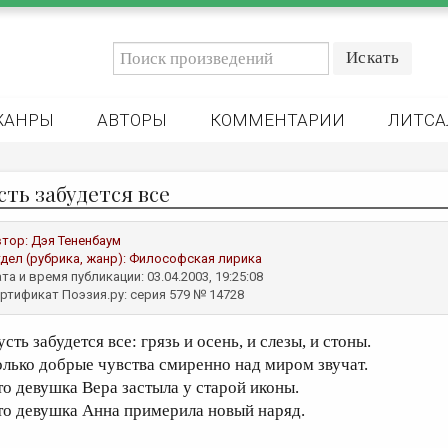
ЖАНРЫ
АВТОРЫ
КОММЕНТАРИИ
ЛИТСА
сть забудется все
втор:
Дэя Тененбаум
дел (рубрика, жанр):
Философская лирика
та и время публикации: 03.04.2003, 19:25:08
ртификат Поэзия.ру: серия 579 № 14728
сть забудется все: грязь и осень, и слезы, и стоны.
олько добрые чувства смиренно над миром звучат.
то девушка Вера застыла у старой иконы.
то девушка Анна примерила новый наряд.