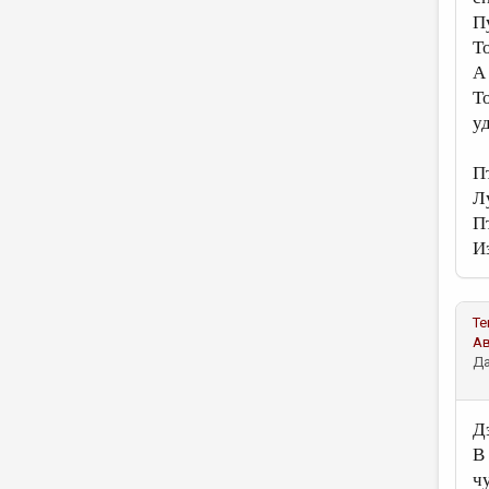
Пу
Т
А
Т
у
П
Л
П
И
Те
А
Да
Д
В
ч