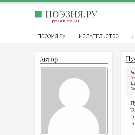
ПОЭЗИЯ.РУ
poezia.ru est. 2001
ПОЭЗИЯ.РУ
ИЗДАТЕЛЬСТВО
Пу
А
втор
А
От
Да
Се
Пу
Т
Э
Э