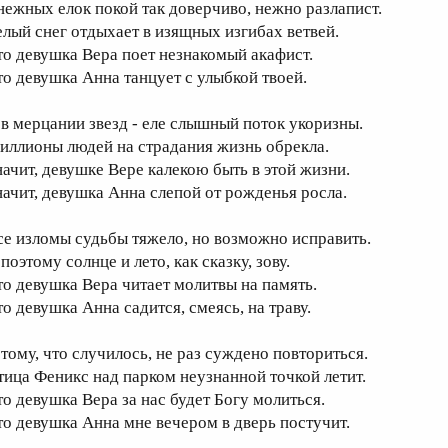
нежных елок покой так доверчиво, нежно разлапист.
елый снег отдыхает в изящных изгибах ветвей.
то девушка Вера поет незнакомый акафист.
то девушка Анна танцует с улыбкой твоей.
 в мерцании звезд - еле слышный поток укоризны.
иллионы людей на страдания жизнь обрекла.
начит, девушке Вере калекою быть в этой жизни.
начит, девушка Анна слепой от рожденья росла.
се изломы судьбы тяжело, но возможно исправить.
поэтому солнце и лето, как сказку, зову.
то девушка Вера читает молитвы на память.
то девушка Анна садится, смеясь, на траву.
 тому, что случилось, не раз суждено повториться.
тица Феникс над парком неузнанной точкой летит.
то девушка Вера за нас будет Богу молиться.
то девушка Анна мне вечером в дверь постучит.