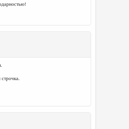
годарностью!
.
 строчка.