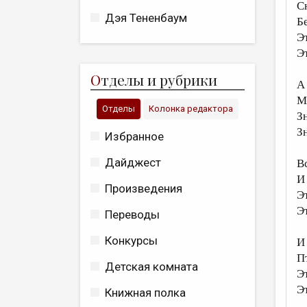
С
Дэя Тененбаум
Б
Э
Э
О
тделы и рубрики
А
М
Отделы
Колонка редактора
З
З
Избранное
Дайджест
В
И 
Произведения
Э
Э
Переводы
Конкурсы
И
П
Детская комната
Э
Э
Книжная полка