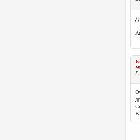
Д
А
Те
А
Да
О
д
С
В