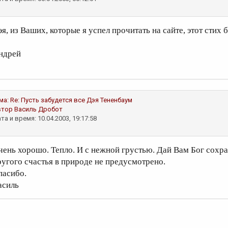
эя, из Ваших, которые я успел прочитать на сайте, этот стих
ндрей
ма:
Re: Пусть забудется все
Дэя Тененбаум
втор
Василь Дробот
та и время: 10.04.2003, 19:17:58
чень хорошо. Тепло. И с нежной грустью. Дай Вам Бог сохрани
ругого счастья в природе не предусмотрено.
пасибо.
асиль