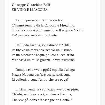
МАЛАЯ ПРОЗА
Giuseppe Gioachino Belli
ЭССЕИСТИКА
ER VINO E LL'ACQUA
ЛИТЕРАТУРОВЕДЕНИЕ
Io nun pòzzo soffrì ttutte ste lite
C'hanno sempre da fà Cciocco e Ffreghino,
КУЛЬТУРОВЕДЕНИЕ
Sii cche ccosa è ppiù mmejjo, o ll'acqua o 'r vino.
ПУБЛИЦИСТИКА
Du' parole e ssò ssubbito finite.
РЕЦЕНЗИРОВАНИЕ
Chi lloda l'acqua, io je direbbe: "Dite:
Pe bbeve un mezzo ve sce vò un lustrino.
ЦИКЛЫ ПУБЛИКАЦИЙ
Pe un bicchier d'acqua poi cor cucchiarino
ТРЕДИАКОВСКИЙ
V'abbasta un mille-grazzie, e vve n'usscite.
МЕДИА
Dunque che vvale ppiù? cquella c'allaga
Piazza-Navona auffa, e cce se ssciacqua
ВКОНТАКТЕ
Li cojjoni, o cquell'antro che sse paga?
E ffinarmente, a vvoi: cqua vve do er pisto.
Ch'edè, ssori cazzacci, er vino o ll'acqua,
Che vve pò ddiventà ssangue de Cristo?"