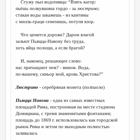
Стужу пыл водопивца: “Взять кагор:
пьёшь полкувшина гордо - за
люстрино
;
ДАЙДЖЕСТ
стакан воды закажешь - из кантины
ПРОИЗВЕДЕНИЯ
с милль-граци семенишь, потупя взор.
ПЕРЕВОДЫ
Что ценится дороже? Даром влагой
зальют Пьяцца-Навону без труда,
КОНКУРСЫ
хоть яйца полощи, а если брагой?
ДЕТСКАЯ КОМНАТА
И, наконец, решающее слово:
КНИЖНАЯ ПОЛКА
нас причащают чем? - вином. Вода,
по-вашему, синьор мой, кровь Христова?”
ОБЗОР ЛИТЕРАТУРЫ
СТРАНИЦЫ ПАМЯТИ
Люстрино
- серебряная монета (полпаоло)
ОБЪЯВЛЕНИЯ
Пьяцца Навона
- одна из самых известных
площадей Рима, построенная на месте стадиона
КОЛОНКА РЕДАКТОРА
Домициана, с тремя знаменитыми фонтанами;
РЕДКОЛЛЕГИЯ
площадь до 1869 г. использовалась как городской
рынок Рима и летом по выходным полностью
ОТ РЕДАКЦИИ
заливалась