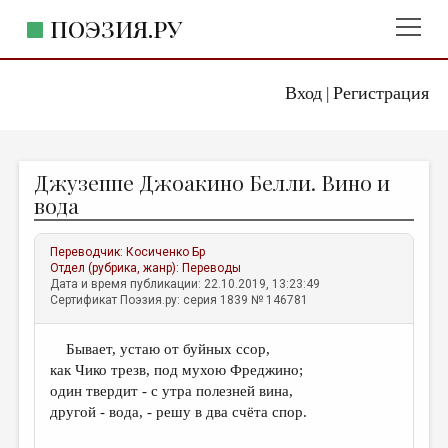
ПОЭЗИЯ.РУ
Вход
Регистрация
ГЛАВНОЕ МЕНЮ
|
ПОЭЗИЯ.РУ
ИЗДАТЕЛЬСТВО
Джузеппе Джоакино Белли. Вино и
ЖАНРЫ
вода
АВТОРЫ
Переводчик:
Косиченко Бр
КОММЕНТАРИИ
Отдел (рубрика, жанр):
Переводы
Дата и время публикации: 22.10.2019, 13:23:49
ЛИТСАЛОН
Сертификат Поэзия.ру: серия 1839 № 146781
НОВОСТИ
Бывает, устаю от буйных ссор,
ПРАВИЛА САЙТА
как Чико трезв, под мухою Фреджино;
один твердит - с утра полезней вина,
ОТДЕЛЫ И РУБРИКИ
другой - вода, - решу в два счёта спор.
ИЗБРАННОЕ