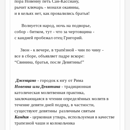
пора Новенну петь Сан-Кассиану,
рычит ключарь - монахи окаянны,
ДАЙДЖЕСТ
и в кельях нет, как провалились братья!
ПРОИЗВЕДЕНИЯ
Волнуется народ, ночь на подворье,
ПЕРЕВОДЫ
собор - битком, тут - что за чертовщина -
с кандией пробежал отец Григорий.
КОНКУРСЫ
ДЕТСКАЯ КОМНАТА
Звон - к вечере, в трапéзной - чин по чину -
все в сборе, объявляет падре вскоре:
КНИЖНАЯ ПОЛКА
“Свинина, братья, после Девятины!”
ОБЗОР ЛИТЕРАТУРЫ
СТРАНИЦЫ ПАМЯТИ
Дженцано
- городок к югу от Рима
Новенна или Девятина
- традиционная
ОБЪЯВЛЕНИЯ
католическая молитвенная практика,
заключающаяся в чтении определённых молитв в
КОЛОНКА РЕДАКТОРА
течение девяти дней подряд, в частности,
существуют девятины различным святым
РЕДКОЛЛЕГИЯ
Кандия
- церковная утварь, используемая в качестве
ОТ РЕДАКЦИИ
трапезной чаши и колокольчика