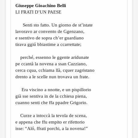
МАЛАЯ ПРОЗА
Giuseppe Gioachino Belli
LI FRATI D’UN PAESE
ЭССЕИСТИКА
ЛИТЕРАТУРОВЕДЕНИЕ
Senti sto fatto. Un giorno de st’istate
lavoravo ar convento de Ggenzano,
КУЛЬТУРОВЕДЕНИЕ
e ssentivo de sopra ch’er guardiano
tirava ggiú bbiastime a ccarrettate;
ПУБЛИЦИСТИКА
РЕЦЕНЗИРОВАНИЕ
perché, essenno le ggente aridunate
pe ccantà la novena a ssan Cazziano,
ЦИКЛЫ ПУБЛИКАЦИЙ
cerca cqua, cchiama llà, cquer zagristano
drento a le scelle nun trovava un frate.
ТРЕДИАКОВСКИЙ
МЕДИА
Era viscino a nnotte, e un pispillorio
già sse sentiva in de la cchiesa piena,
ВКОНТАКТЕ
cuanno senti che ffa ppadre Grigorio.
Curze a intoccà la tevola de scena,
e appena che ffu empito er rifettorio
isse: “Aló, ffrati porchi, a la novena!”