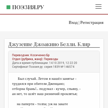
ПОЭЗИЯ.РУ
Вход
Регистрация
ГЛАВНОЕ МЕНЮ
|
ПОЭЗИЯ.РУ
ИЗДАТЕЛЬСТВО
Джузеппе Джоакино Белли. Клир
ЖАНРЫ
АВТОРЫ
Переводчик:
Косиченко Бр
Отдел (рубрика, жанр):
Переводы
КОММЕНТАРИИ
Дата и время публикации: 14.10.2019, 12:22:20
Сертификат Поэзия.ру: серия 1839 № 146574
ЛИТСАЛОН
Был случай. Летом я нашёл занятье -
НОВОСТИ
трудился при обители Дженцано;
ПРАВИЛА САЙТА
отборна брань!.. подумал - кучер, спьяну, -
ан нет, то шлёт наш ризничий проклятья;
ОТДЕЛЫ И РУБРИКИ
на паперти - толпа; уж на закате
ИЗБРАННОЕ