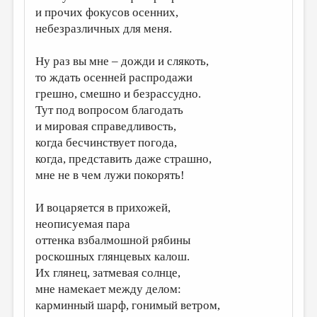
и прочих фокусов осенних,
ДАЙДЖЕСТ
небезразличных для меня.
ПРОИЗВЕДЕНИЯ
Ну раз вы мне – дожди и слякоть,
ПЕРЕВОДЫ
то ждать осенней распродажи
грешно, смешно и безрассудно.
КОНКУРСЫ
Тут под вопросом благодать
ДЕТСКАЯ КОМНАТА
и мировая справедливость,
когда бесчинствует погода,
КНИЖНАЯ ПОЛКА
когда, представить даже страшно,
ОБЗОР ЛИТЕРАТУРЫ
мне не в чем лужи покорять!
СТРАНИЦЫ ПАМЯТИ
И воцаряется в прихожей,
ОБЪЯВЛЕНИЯ
неописуемая пара
оттенка взбалмошной рябины
КОЛОНКА РЕДАКТОРА
роскошных глянцевых калош.
РЕДКОЛЛЕГИЯ
Их глянец, затмевая солнце,
мне намекает между делом:
ОТ РЕДАКЦИИ
карминный шарф, гонимый ветром,