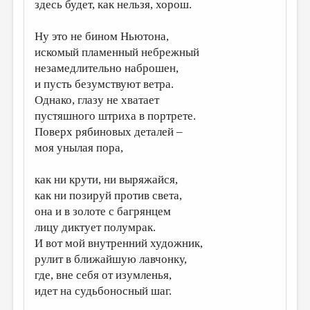
МАЛАЯ ПРОЗА
здесь будет, как нельзя, хорош.
ЭССЕИСТИКА
Ну это не бином Ньютона,
искомый пламенный небрежный
ЛИТЕРАТУРОВЕДЕНИЕ
незамедлительно наброшен,
КУЛЬТУРОВЕДЕНИЕ
и пусть безумствуют ветра.
Однако, глазу не хватает
ПУБЛИЦИСТИКА
пустяшного штриха в портрете.
РЕЦЕНЗИРОВАНИЕ
Поверх рябиновых деталей –
моя унылая пора,
ЦИКЛЫ ПУБЛИКАЦИЙ
ТРЕДИАКОВСКИЙ
как ни крути, ни выряжайся,
как ни позируй против света,
МЕДИА
она и в золоте с багрянцем
ВКОНТАКТЕ
лицу диктует полумрак.
И вот мой внутренний художник,
рулит в ближайшую лавчонку,
где, вне себя от изумленья,
идет на судьбоносный шаг.