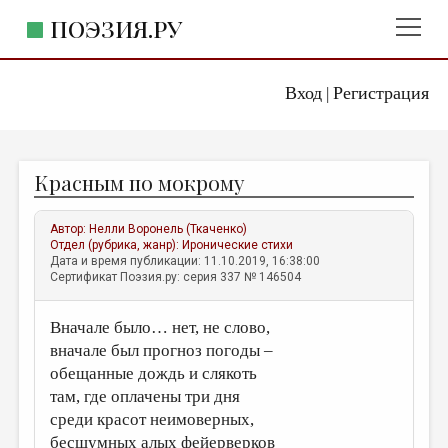
ПОЭЗИЯ.РУ
Вход
Регистрация
ГЛАВНОЕ МЕНЮ
|
ПОЭЗИЯ.РУ
ИЗДАТЕЛЬСТВО
Красным по мокрому
ЖАНРЫ
АВТОРЫ
Автор:
Нелли Воронель (Ткаченко)
Отдел (рубрика, жанр):
Иронические стихи
КОММЕНТАРИИ
Дата и время публикации: 11.10.2019, 16:38:00
Сертификат Поэзия.ру: серия 337 № 146504
ЛИТСАЛОН
Вначале было… нет, не слово,
НОВОСТИ
вначале был прогноз погоды –
ПРАВИЛА САЙТА
обещанные дождь и слякоть
там, где оплачены три дня
ОТДЕЛЫ И РУБРИКИ
среди красот неимоверных,
ИЗБРАННОЕ
бесшумных алых фейерверков