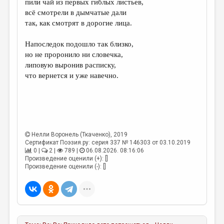
пили чай из первых гиблых листьев,
всё смотрели в дымчатые дали
ДАЙДЖЕСТ
так, как смотрят в дорогие лица.
ПРОИЗВЕДЕНИЯ
Напоследок подошло так близко,
ПЕРЕВОДЫ
но не проронило ни словечка,
липовую выронив расписку,
КОНКУРСЫ
что вернется и уже навечно.
ДЕТСКАЯ КОМНАТА
КНИЖНАЯ ПОЛКА
ОБЗОР ЛИТЕРАТУРЫ
Нелли Воронель (Ткаченко)
, 2019
СТРАНИЦЫ ПАМЯТИ
Сертификат Поэзия.ру: серия 337 № 146303 от 03.10.2019
0 |
2 |
789 |
06.08.2026. 08:16:06
ОБЪЯВЛЕНИЯ
Произведение оценили (+): []
Произведение оценили (-): []
КОЛОНКА РЕДАКТОРА
РЕДКОЛЛЕГИЯ
ОТ РЕДАКЦИИ