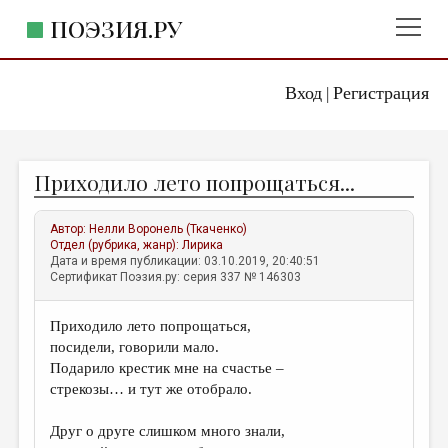
ПОЭЗИЯ.РУ
Вход
Регистрация
ГЛАВНОЕ МЕНЮ
|
ПОЭЗИЯ.РУ
ИЗДАТЕЛЬСТВО
Приходило лето попрощаться...
ЖАНРЫ
АВТОРЫ
Автор:
Нелли Воронель (Ткаченко)
Отдел (рубрика, жанр):
Лирика
КОММЕНТАРИИ
Дата и время публикации: 03.10.2019, 20:40:51
Сертификат Поэзия.ру: серия 337 № 146303
ЛИТСАЛОН
Приходило лето попрощаться,
НОВОСТИ
посидели, говорили мало.
ПРАВИЛА САЙТА
Подарило крестик мне на счастье –
стрекозы… и тут же отобрало.
ОТДЕЛЫ И РУБРИКИ
Друг о друге слишком много знали,
ИЗБРАННОЕ