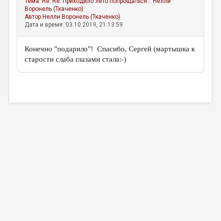
Тема:
Re: Re: Приходило лето попрощаться...
Нелли
МАЛАЯ ПРОЗА
Воронель (Ткаченко)
Автор
Нелли Воронель (Ткаченко)
ЭССЕИСТИКА
Дата и время: 03.10.2019, 21:13:59
ЛИТЕРАТУРОВЕДЕНИЕ
Конечно "подарило"! Cпасибо, Сергей (мартышка к
КУЛЬТУРОВЕДЕНИЕ
старости слаба глазами стала:-)
ПУБЛИЦИСТИКА
РЕЦЕНЗИРОВАНИЕ
ЦИКЛЫ ПУБЛИКАЦИЙ
ТРЕДИАКОВСКИЙ
МЕДИА
ВКОНТАКТЕ