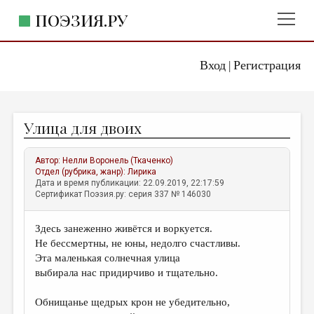
ПОЭЗИЯ.РУ
Вход
Регистрация
ГЛАВНОЕ МЕНЮ
|
ПОЭЗИЯ.РУ
ИЗДАТЕЛЬСТВО
Улица для двоих
ЖАНРЫ
АВТОРЫ
Автор:
Нелли Воронель (Ткаченко)
Отдел (рубрика, жанр):
Лирика
КОММЕНТАРИИ
Дата и время публикации: 22.09.2019, 22:17:59
Сертификат Поэзия.ру: серия 337 № 146030
ЛИТСАЛОН
Здесь занеженно живётся и воркуется.
НОВОСТИ
Не бессмертны, не юны, недолго счастливы.
ПРАВИЛА САЙТА
Эта маленькая солнечная улица
выбирала нас придирчиво и тщательно.
ОТДЕЛЫ И РУБРИКИ
Обнищанье щедрых крон не убедительно,
ИЗБРАННОЕ