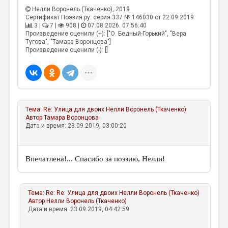
МАЛАЯ ПРОЗА
Нелли Воронель (Ткаченко)
, 2019
Сертификат Поэзия.ру: серия 337 № 146030 от 22.09.2019
ЭССЕИСТИКА
3 |
7 |
908 |
07.08.2026. 07:56:40
Произведение оценили (+): ["О. Бедный-Горький", "Вера
ЛИТЕРАТУРОВЕДЕНИЕ
Тугова", "Тамара Воронцова"]
Произведение оценили (-): []
КУЛЬТУРОВЕДЕНИЕ
ПУБЛИЦИСТИКА
РЕЦЕНЗИРОВАНИЕ
ЦИКЛЫ ПУБЛИКАЦИЙ
Тема:
Re: Улица для двоих
Нелли Воронель (Ткаченко)
Автор
Тамара Воронцова
Дата и время: 23.09.2019, 03:00:20
ТРЕДИАКОВСКИЙ
МЕДИА
Впечатлена!... Спасибо за поэзию, Нелли!
ВКОНТАКТЕ
Тема:
Re: Re: Улица для двоих
Нелли Воронель (Ткаченко)
Автор
Нелли Воронель (Ткаченко)
Дата и время: 23.09.2019, 04:42:59