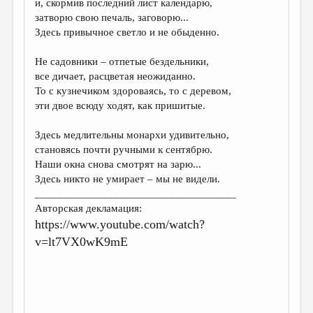
и, скормив последний лист календарю,
затворю свою печаль, заговорю...
ДАЙДЖЕСТ
Здесь привычное светло и не обыденно.
ПРОИЗВЕДЕНИЯ
Не садовники – отпетые бездельники,
ПЕРЕВОДЫ
все дичает, расцветая неожиданно.
То с кузнечиком здороваясь, то с деревом,
КОНКУРСЫ
эти двое всюду ходят, как пришитые.
ДЕТСКАЯ КОМНАТА
Здесь медлительны монархи удивительно,
КНИЖНАЯ ПОЛКА
становясь почти ручными к сентябрю.
Наши окна снова смотрят на зарю...
ОБЗОР ЛИТЕРАТУРЫ
Здесь никто не умирает – мы не видели.
СТРАНИЦЫ ПАМЯТИ
____________________________________
Авторская декламация:
ОБЪЯВЛЕНИЯ
https://www.youtube.com/watch?
v=lt7VX0wK9mE
КОЛОНКА РЕДАКТОРА
РЕДКОЛЛЕГИЯ
ОТ РЕДАКЦИИ