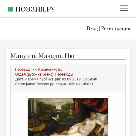
ПОЭЗИЯ.РУ
Вход
Регистрация
ГЛАВНОЕ МЕНЮ
|
ПОЭЗИЯ.РУ
ИЗДАТЕЛЬСТВО
Мануэль Мачадо. Ню
ЖАНРЫ
АВТОРЫ
Переводчик:
Косиченко Бр
Отдел (рубрика, жанр):
Переводы
КОММЕНТАРИИ
Дата и время публикации: 03.09.2019, 08:58:40
Сертификат Поэзия.ру: серия 1839 № 145611
ЛИТСАЛОН
НОВОСТИ
ПРАВИЛА САЙТА
ОТДЕЛЫ И РУБРИКИ
ИЗБРАННОЕ