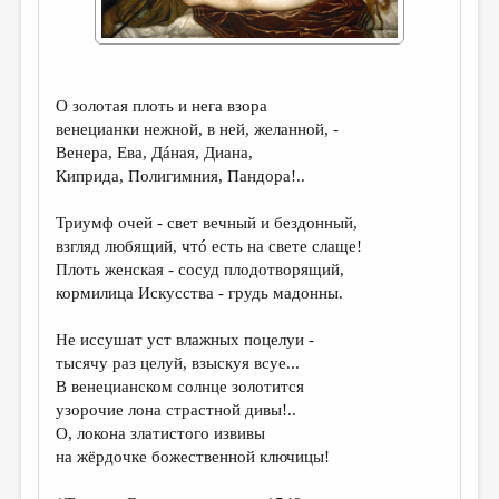
ДАЙДЖЕСТ
ПРОИЗВЕДЕНИЯ
О золотая плоть и нега взора
ПЕРЕВОДЫ
венецианки нежной, в ней, желанной, -
КОНКУРСЫ
Венера, Ева, Дáная, Диана,
Киприда, Полигимния, Пандора!..
ДЕТСКАЯ КОМНАТА
Триумф очей - свет вечный и бездонный,
КНИЖНАЯ ПОЛКА
взгляд любящий, чтó есть на свете слаще!
ОБЗОР ЛИТЕРАТУРЫ
Плоть женская - сосуд плодотворящий,
кормилица Искусства - грудь мадонны.
СТРАНИЦЫ ПАМЯТИ
Не иссушат уст влажных поцелуи -
ОБЪЯВЛЕНИЯ
тысячу раз целуй, взыскуя всуе...
В венецианском солнце золотится
КОЛОНКА РЕДАКТОРА
узорочие лона страстной дивы!..
РЕДКОЛЛЕГИЯ
О, локона златистого извивы
на жёрдочке божественной ключицы!
ОТ РЕДАКЦИИ