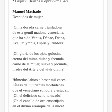
*Тициан. Венера и органист.1548
МАЛАЯ ПРОЗА
ЭССЕИСТИКА
Manuel Machado
Desnudos de mujer
ЛИТЕРАТУРОВЕДЕНИЕ
¡Oh la dorada carne triunfadora
КУЛЬТУРОВЕДЕНИЕ
de esta gentil madona veneciana,
ПУБЛИЦИСТИКА
que ha sido Venus, Dánae, Diana,
Eva, Polymnia, Cipris y Pandora!...
РЕЦЕНЗИРОВАНИЕ
¡Oh gloria de los ojos, golosina
ЦИКЛЫ ПУБЛИКАЦИЙ
eterna del mirar, dulce y fecunda
ТРЕДИАКОВСКИЙ
carne de la mujer, suave y jocunda,
madre del Arte y del vivir divina!
МЕДИА
Húmedos labios a besar mil veces...
ВКОНТАКТЕ
Líneas de lujuriantes morbideces
que el veneciano sol dora y estuca...
¡Oh el delicioso seno torneado!...
¡Oh el cabello de oro ensortijado
en el divino arranque de la nuca!