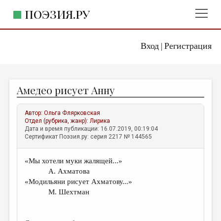
ПОЭЗИЯ.РУ
Вход
Регистрация
ГЛАВНОЕ МЕНЮ
|
ПОЭЗИЯ.РУ
ИЗДАТЕЛЬСТВО
Амедео рисует Анну
ЖАНРЫ
АВТОРЫ
Автор:
Ольга Флярковская
Отдел (рубрика, жанр):
Лирика
КОММЕНТАРИИ
Дата и время публикации: 16.07.2019, 00:19:04
Сертификат Поэзия.ру: серия 2217 № 144565
ЛИТСАЛОН
«Мы хотели муки жалящей...»
НОВОСТИ
А. Ахматова
ПРАВИЛА САЙТА
«Модильяни рисует Ахматову...»
М. Шехтман
ОТДЕЛЫ И РУБРИКИ
ИЗБРАННОЕ