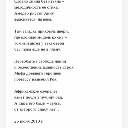
Словно линия без изъяна –
мелодичность её стиха.
ДАЙДЖЕСТ
Амедео рисует Анну,
ПРОИЗВЕДЕНИЯ
выясняется, на века.
ПЕРЕВОДЫ
Там загадка прикрыла двери,
где клонило модель ко сну –
КОНКУРСЫ
томный ангел у века-зверя
ДЕТСКАЯ КОМНАТА
был пока ещё не в плену.
КНИЖНАЯ ПОЛКА
Первобытна свобода линий
и божественна плавность строк.
ОБЗОР ЛИТЕРАТУРЫ
Мифа древнего героиней
СТРАНИЦЫ ПАМЯТИ
поэтессу назначил Рок.
ОБЪЯВЛЕНИЯ
Африканское ожерелье
канет после в пучину бед.
КОЛОНКА РЕДАКТОРА
А глаза его были – зелье,
от которого спасу нет...
РЕДКОЛЛЕГИЯ
ОТ РЕДАКЦИИ
26 июня 2019 г.