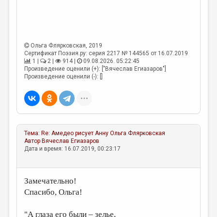
МАЛАЯ ПРОЗА
ЭССЕИСТИКА
ЛИТЕРАТУРОВЕДЕНИЕ
Ольга Флярковская
, 2019
КУЛЬТУРОВЕДЕНИЕ
Сертификат Поэзия.ру: серия 2217 № 144565 от 16.07.2019
1 |
2 |
914 |
09.08.2026. 05:22:45
Произведение оценили (+): ["Вячеслав Егиазаров"]
ПУБЛИЦИСТИКА
Произведение оценили (-): []
РЕЦЕНЗИРОВАНИЕ
ЦИКЛЫ ПУБЛИКАЦИЙ
ТРЕДИАКОВСКИЙ
Тема:
Re: Амедео рисует Анну
Ольга Флярковская
МЕДИА
Автор
Вячеслав Егиазаров
Дата и время: 16.07.2019, 00:23:17
ВКОНТАКТЕ
Замечательно!
Спасибо, Ольга!
"А глаза его были – зелье,