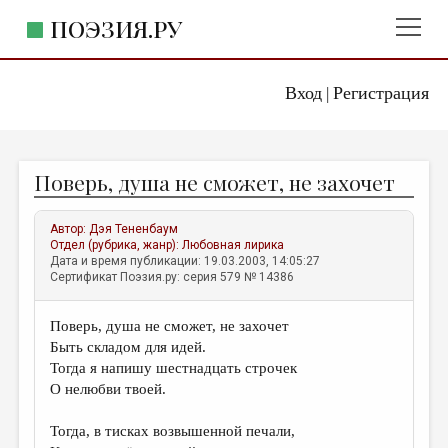
ПОЭЗИЯ.РУ
Вход
Регистрация
ГЛАВНОЕ МЕНЮ
|
ПОЭЗИЯ.РУ
ИЗДАТЕЛЬСТВО
Поверь, душа не сможет, не захочет
ЖАНРЫ
АВТОРЫ
Автор:
Дэя Тененбаум
Отдел (рубрика, жанр):
Любовная лирика
КОММЕНТАРИИ
Дата и время публикации: 19.03.2003, 14:05:27
Сертификат Поэзия.ру: серия 579 № 14386
ЛИТСАЛОН
Поверь, душа не сможет, не захочет
НОВОСТИ
Быть складом для идей.
ПРАВИЛА САЙТА
Тогда я напишу шестнадцать строчек
О нелюбви твоей.
ОТДЕЛЫ И РУБРИКИ
Тогда, в тисках возвышенной печали,
ИЗБРАННОЕ