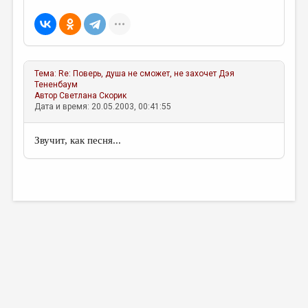
МАЛАЯ ПРОЗА
ЭССЕИСТИКА
ЛИТЕРАТУРОВЕДЕНИЕ
Тема:
Re: Поверь, душа не сможет, не захочет
Дэя
КУЛЬТУРОВЕДЕНИЕ
Тененбаум
Автор
Светлана Скорик
ПУБЛИЦИСТИКА
Дата и время: 20.05.2003, 00:41:55
РЕЦЕНЗИРОВАНИЕ
Звучит, как песня...
ЦИКЛЫ ПУБЛИКАЦИЙ
ТРЕДИАКОВСКИЙ
МЕДИА
ВКОНТАКТЕ