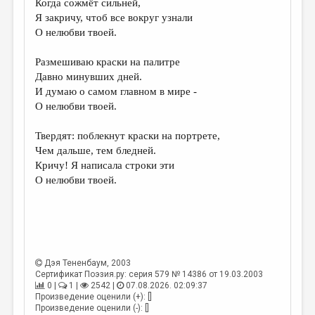
Когда сожмёт сильней,
Я закричу, чтоб все вокруг узнали
ДАЙДЖЕСТ
О нелюбви твоей.
ПРОИЗВЕДЕНИЯ
Размешиваю краски на палитре
ПЕРЕВОДЫ
Давно минувших дней.
И думаю о самом главном в мире -
КОНКУРСЫ
О нелюбви твоей.
ДЕТСКАЯ КОМНАТА
Твердят: поблекнут краски на портрете,
КНИЖНАЯ ПОЛКА
Чем дальше, тем бледней.
Кричу! Я написала строки эти
ОБЗОР ЛИТЕРАТУРЫ
О нелюбви твоей.
СТРАНИЦЫ ПАМЯТИ
ОБЪЯВЛЕНИЯ
КОЛОНКА РЕДАКТОРА
Дэя Тененбаум
, 2003
РЕДКОЛЛЕГИЯ
Сертификат Поэзия.ру: серия 579 № 14386 от 19.03.2003
0 |
1 |
2542 |
07.08.2026. 02:09:37
ОТ РЕДАКЦИИ
Произведение оценили (+): []
Произведение оценили (-): []