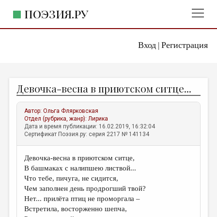
ПОЭЗИЯ.РУ
Вход
Регистрация
ГЛАВНОЕ МЕНЮ
|
ПОЭЗИЯ.РУ
ИЗДАТЕЛЬСТВО
Девочка-весна в приютском ситце...
ЖАНРЫ
АВТОРЫ
Автор:
Ольга Флярковская
Отдел (рубрика, жанр):
Лирика
КОММЕНТАРИИ
Дата и время публикации: 16.02.2019, 16:32:04
Сертификат Поэзия.ру: серия 2217 № 141134
ЛИТСАЛОН
Девочка-весна в приютском ситце,
НОВОСТИ
В башмаках с налипшею листвой...
ПРАВИЛА САЙТА
Что тебе, пичуга, не сидится,
Чем заполнен день продрогший твой?
Нет... прилёта птиц не проморгала –
ОТДЕЛЫ И РУБРИКИ
Встретила, восторженно шепча,
ИЗБРАННОЕ