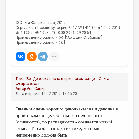
МАЛАЯ ПРОЗА
ЭССЕИСТИКА
Ольга Флярковская
, 2019
ЛИТЕРАТУРОВЕДЕНИЕ
Сертификат Поэзия.ру: серия 2217 № 141134 от 16.02.2019
1 |
9 |
1093 |
08.08.2026. 09:28:51
КУЛЬТУРОВЕДЕНИЕ
Произведение оценили (+): ["Аркадий Стебаков"]
Произведение оценили (-): []
ПУБЛИЦИСТИКА
РЕЦЕНЗИРОВАНИЕ
ЦИКЛЫ ПУБЛИКАЦИЙ
ТРЕДИАКОВСКИЙ
Тема:
Re: Девочка-весна в приютском ситце...
Ольга
Флярковская
МЕДИА
Автор
Ася Сапир
Дата и время: 16.02.2019, 17:15:23
ВКОНТАКТЕ
Очень и очень хорошо: девочка-весна и девочка в
приютском ситце. Образы то соединяются
(сливаются), то распадаются - создаётся новый
смысл. Та самая загадка в стихе, которая
непременно должна быть.