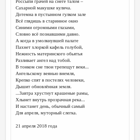
Россыпи грачей на снеге талом –
Сахарной макушке кулича.
ДАЙДЖЕСТ
Дотемна в пустынном гулком зале
ПРОИЗВЕДЕНИЯ
Всё глядишь в старинное окно
Синими огромными глазами,
ПЕРЕВОДЫ
Словно всё познавшими давно.
А когда в умолкнувшей палате
КОНКУРСЫ
Пахнет хлоркой кафель голубой,
ДЕТСКАЯ КОМНАТА
Нежность материнского обьятья
Разливает ангел над тобой.
КНИЖНАЯ ПОЛКА
В тонком сне твои трепещут веки...
Ангельскому веянью внемля,
ОБЗОР ЛИТЕРАТУРЫ
Крепко спят в постелях человеки,
СТРАНИЦЫ ПАМЯТИ
Дышит обновлённая земля.
...Завтра хрустнут крашеные рамы,
ОБЪЯВЛЕНИЯ
Хлынет внутрь прозрачная река...
И настанет день, обычный самый
КОЛОНКА РЕДАКТОРА
Для апреля, муторный слегка.
РЕДКОЛЛЕГИЯ
21 апреля 2018 года
ОТ РЕДАКЦИИ