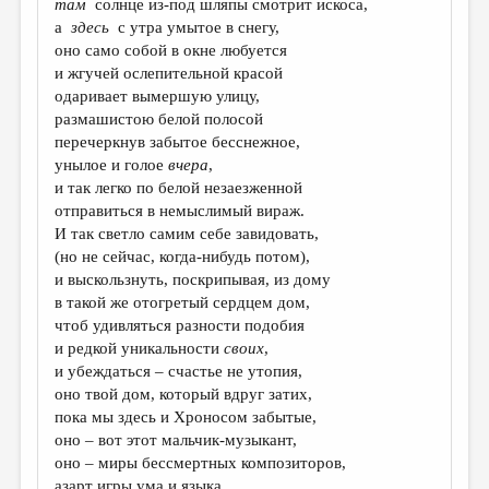
там
солнце из-под шляпы смотрит искоса,
а
здесь
с утра умытое в снегу,
ДАЙДЖЕСТ
оно само собой в окне любуется
ПРОИЗВЕДЕНИЯ
и жгучей ослепительной красой
одаривает вымершую улицу,
ПЕРЕВОДЫ
размашистою белой полосой
перечеркнув забытое бесснежное,
КОНКУРСЫ
унылое и голое
вчера
,
ДЕТСКАЯ КОМНАТА
и так легко по белой незаезженной
отправиться в немыслимый вираж.
КНИЖНАЯ ПОЛКА
И так светло самим себе завидовать,
(но не сейчас, когда-нибудь потом),
ОБЗОР ЛИТЕРАТУРЫ
и выскользнуть, поскрипывая, из дому
СТРАНИЦЫ ПАМЯТИ
в такой же отогретый сердцем дом,
чтоб удивляться разности подобия
ОБЪЯВЛЕНИЯ
и редкой уникальности
своих
,
и убеждаться – счастье не утопия,
КОЛОНКА РЕДАКТОРА
оно твой дом, который вдруг затих,
пока мы здесь и Хроносом забытые,
РЕДКОЛЛЕГИЯ
оно – вот этот мальчик-музыкант,
ОТ РЕДАКЦИИ
оно – миры бессмертных композиторов,
азарт игры ума и языка,