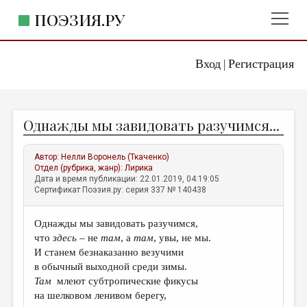
ПОЭЗИЯ.РУ
Вход
Регистрация
ГЛАВНОЕ МЕНЮ
|
ПОЭЗИЯ.РУ
ИЗДАТЕЛЬСТВО
Однажды мы завидовать разучимся...
ЖАНРЫ
АВТОРЫ
Автор:
Нелли Воронель (Ткаченко)
Отдел (рубрика, жанр):
Лирика
КОММЕНТАРИИ
Дата и время публикации: 22.01.2019, 04:19:05
Сертификат Поэзия.ру: серия 337 № 140438
ЛИТСАЛОН
Однажды мы завидовать разучимся,
НОВОСТИ
что
здесь
– не
там
, а
там
, увы, не мы.
ПРАВИЛА САЙТА
И станем безнаказанно везучими
в обычный выходной среди зимы.
Там
млеют субтропические фикусы
ОТДЕЛЫ И РУБРИКИ
на шелковом ленивом берегу,
ИЗБРАННОЕ