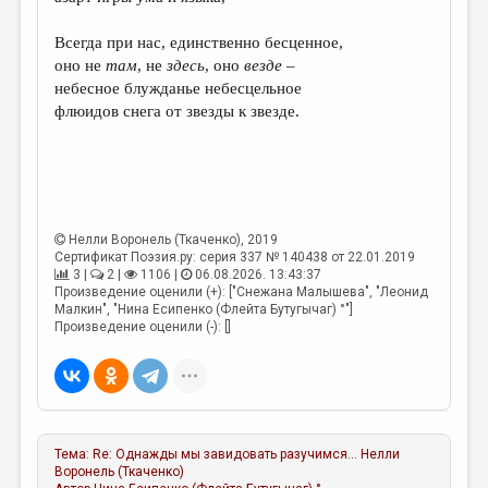
МАЛАЯ ПРОЗА
Всегда при нас, единственно бесценное,
ЭССЕИСТИКА
оно не
там
, не
здесь
, оно
везде
–
ЛИТЕРАТУРОВЕДЕНИЕ
небесное блужданье небесцельное
флюидов снега от звезды к звезде.
КУЛЬТУРОВЕДЕНИЕ
ПУБЛИЦИСТИКА
РЕЦЕНЗИРОВАНИЕ
ЦИКЛЫ ПУБЛИКАЦИЙ
Нелли Воронель (Ткаченко)
, 2019
Сертификат Поэзия.ру: серия 337 № 140438 от 22.01.2019
ТРЕДИАКОВСКИЙ
3 |
2 |
1106 |
06.08.2026. 13:43:37
Произведение оценили (+): ["Снежана Малышева", "Леонид
МЕДИА
Малкин", "Нина Есипенко (Флейта Бутугычаг) °"]
Произведение оценили (-): []
ВКОНТАКТЕ
Тема:
Re: Однажды мы завидовать разучимся...
Нелли
Воронель (Ткаченко)