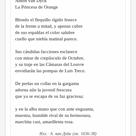
Anton van Dyck
La Princesa de Orange
Blondo el flequillo rígido fenece
de la frente a mitad, y apenas cubre
de sus espaldas el color salubre
cuello que niebla matinal parece.
Sus cándidas facciones esclarece
con mirar de crepúsculo de Octubre,
y su traje en las Cámaras del Louvre
envidiarán las pompas de Luis Trece.
De perlas un collar en la garganta
adorna aún la juvenil frescura
que ya se escapa de su faz graciosa;
y en la alba mano que con ante enguanta,
muestra, humilde rival de su hermosura,
marchita casi, amarillenta rosa.
А. ван Дейк (ок. 1636-38)