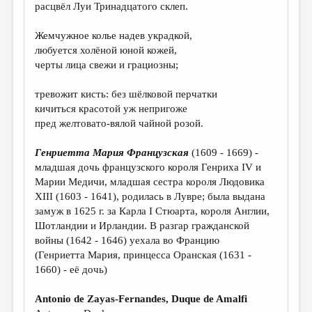
МАЛАЯ ПРОЗА
расцвёл Луи Тринадцатого склеп.
ЭССЕИСТИКА
Жемчужное колье надев украдкой,
любуется холёной юной кожей,
ЛИТЕРАТУРОВЕДЕНИЕ
черты лица свежи и грациозны;
КУЛЬТУРОВЕДЕНИЕ
тревожит кисть: без шёлковой перчатки
ПУБЛИЦИСТИКА
кичиться красотой уж непригоже
пред желтовато-вялой чайной розой.
РЕЦЕНЗИРОВАНИЕ
ЦИКЛЫ ПУБЛИКАЦИЙ
Генриетта Мария Французская
(1609 - 1669) -
младшая дочь французского короля Генриха IV и
ТРЕДИАКОВСКИЙ
Марии Медичи, младшая сестра короля Людовика
XIII (1603 - 1641), родилась в Лувре; была выдана
МЕДИА
замуж в 1625 г. за Карла I Стюарта, короля Англии,
ВКОНТАКТЕ
Шотландии и Ирландии. В разгар гражданской
войны (1642 - 1646) уехала во Францию
(Генриетта Мария, принцесса Оранская (1631 -
1660) - её дочь)
Antonio de Zayas-Fernandes,
Duque de Amalfi