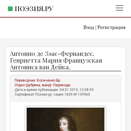
ПОЭЗИЯ.РУ
Вход
Регистрация
ГЛАВНОЕ МЕНЮ
|
ПОЭЗИЯ.РУ
ИЗДАТЕЛЬСТВО
Антонио де Зэаc-Фернандес.
ЖАНРЫ
Генриетта Мария Французская
Антониса ван Дейка.
АВТОРЫ
КОММЕНТАРИИ
Переводчик:
Косиченко Бр
Отдел (рубрика, жанр):
Переводы
ЛИТСАЛОН
Дата и время публикации: 04.01.2019, 12:08:59
Сертификат Поэзия.ру: серия 1839 № 139960
НОВОСТИ
ПРАВИЛА САЙТА
ОТДЕЛЫ И РУБРИКИ
ИЗБРАННОЕ