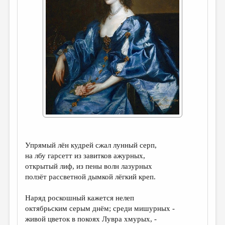
ДАЙДЖЕСТ
ПРОИЗВЕДЕНИЯ
ПЕРЕВОДЫ
КОНКУРСЫ
ДЕТСКАЯ КОМНАТА
КНИЖНАЯ ПОЛКА
ОБЗОР ЛИТЕРАТУРЫ
СТРАНИЦЫ ПАМЯТИ
Упрямый лён кудрей сжал лунный серп,
ОБЪЯВЛЕНИЯ
на лбу гарсетт из завитков ажурных,
открытый лиф, из пены волн лазурных
ползёт рассветной дымкой лёгкий креп.
КОЛОНКА РЕДАКТОРА
РЕДКОЛЛЕГИЯ
Наряд роскошный кажется нелеп
октябрьским серым днём; среди мишурных -
ОТ РЕДАКЦИИ
живой цветок в покоях Лувра хмурых, -