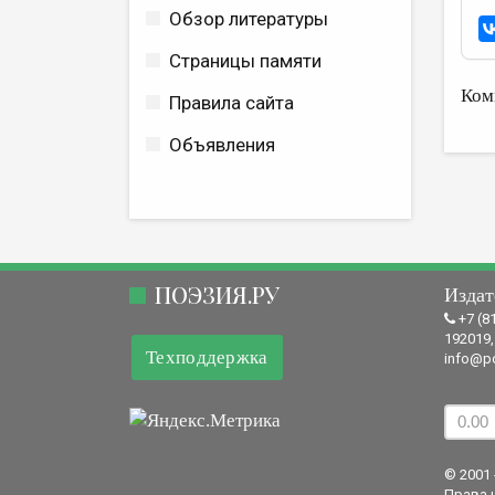
Обзор литературы
Страницы памяти
Ком
Правила сайта
Объявления
ПОЭЗИЯ.РУ
Издат
+7 (8
192019,
Техподдержка
info@po
© 2001 
Права 