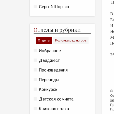
Н
Сергей Шоргин
В
Б
И
О
тделы и рубрики
Но
М
Отделы
Колонка редактора
Н
Избранное
2
Дайджест
Произведения
Переводы
Конкурсы
Се
Детская комната
Пр
Книжная полка
Пр