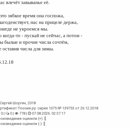
ас влечёт завыванье её.
 это зябкое время она госпожа,
лагоденствует, нас на прицеле держа,
 нигде не укроемся мы.
 когда-то - пускай не сейчас, а потом -
ы былые и прочие числа сочтём,
е оставив числа для зимы.
6.12.18
Сергей Шоргин
, 2018
ртификат Поэзия.ру: серия 1075 № 139753 от 26.12.2018
0 |
0 |
778 |
07.08.2026. 02:37:17
оизведение оценили (+): []
оизведение оценили (-): []