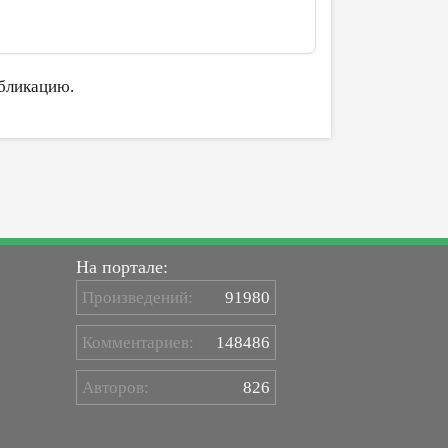
бликацию.
На портале:
Произведений:
91980
Комментариев:
148486
Авторов:
826