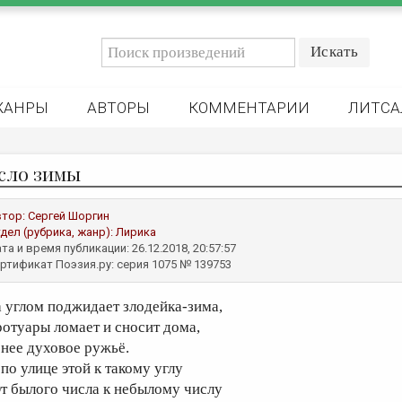
ЖАНРЫ
АВТОРЫ
КОММЕНТАРИИ
ЛИТСА
сло зимы
втор:
Сергей Шоргин
дел (рубрика, жанр):
Лирика
та и время публикации: 26.12.2018, 20:57:57
ртификат Поэзия.ру: серия 1075 № 139753
а углом поджидает злодейка-зима,
ротуары ломает и сносит дома,
 нее духовое ружьё.
 по улице этой к такому углу
т былого числа к небылому числу