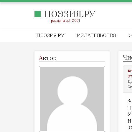
ПОЭЗИЯ.РУ
poezia.ru est. 2001
ПОЭЗИЯ.РУ
ИЗДАТЕЛЬСТВО
Чи
А
втор
А
От
Да
Се
З
Т
У
И
О