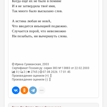
Когда ещё их не было в помине
И я не затвердила твоё имя,
ДАЙДЖЕСТ
Так много было высказано слов.
ПРОИЗВЕДЕНИЯ
А истина любая не новА,
ПЕРЕВОДЫ
Что вводится инъекцией подкожно.
Случается порой, что невозможно
КОНКУРСЫ
Ни позабыть, ни вычеркнуть слова.
ДЕТСКАЯ КОМНАТА
КНИЖНАЯ ПОЛКА
ОБЗОР ЛИТЕРАТУРЫ
Ирина Сукманская
, 2003
СТРАНИЦЫ ПАМЯТИ
Сертификат Поэзия.ру: серия 383 № 13883 от 22.02.2003
0 |
2 |
2765 |
07.08.2026. 17:01:45
ОБЪЯВЛЕНИЯ
Произведение оценили (+): []
Произведение оценили (-): []
КОЛОНКА РЕДАКТОРА
РЕДКОЛЛЕГИЯ
ОТ РЕДАКЦИИ