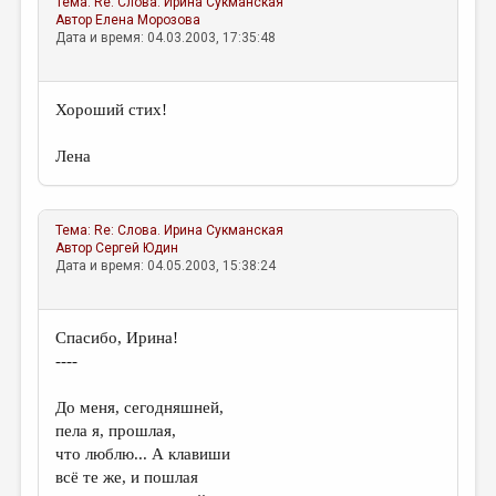
Тема:
Re: Слова.
Ирина Сукманская
МАЛАЯ ПРОЗА
Автор
Елена Морозова
Дата и время: 04.03.2003, 17:35:48
ЭССЕИСТИКА
ЛИТЕРАТУРОВЕДЕНИЕ
Хороший стих!
КУЛЬТУРОВЕДЕНИЕ
Лена
ПУБЛИЦИСТИКА
РЕЦЕНЗИРОВАНИЕ
Тема:
Re: Слова.
Ирина Сукманская
ЦИКЛЫ ПУБЛИКАЦИЙ
Автор
Сергей Юдин
Дата и время: 04.05.2003, 15:38:24
ТРЕДИАКОВСКИЙ
МЕДИА
Спасибо, Ирина!
ВКОНТАКТЕ
----
До меня, сегодняшней,
пела я, прошлая,
что люблю... А клавиши
всё те же, и пошлая