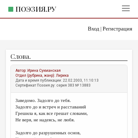
ПОЭЗИЯ.РУ
Вход
Регистрация
ГЛАВНОЕ МЕНЮ
|
ПОЭЗИЯ.РУ
ИЗДАТЕЛЬСТВО
Слова.
ЖАНРЫ
АВТОРЫ
Автор:
Ирина Сукманская
Отдел (рубрика, жанр):
Лирика
КОММЕНТАРИИ
Дата и время публикации: 22.02.2003, 11:10:13
Сертификат Поэзия.ру: серия 383 № 13883
ЛИТСАЛОН
Заведомо. Задолго до тебя.
НОВОСТИ
Задолго до и встреч и расставаний
ПРАВИЛА САЙТА
Грешила я, как все грешат словами,
Не веря, не надеясь, не любя.
ОТДЕЛЫ И РУБРИКИ
Задолго до разрушенных основ,
ИЗБРАННОЕ